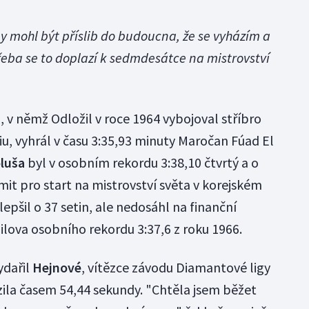
y mohl být příslib do budoucna, že se vyházím a
řeba se to doplazí k sedmdesátce na mistrovství
 v němž Odložil v roce 1964 vybojoval stříbro
u, vyhrál v času 3:35,93 minuty Maročan Fúad El
luša
byl v osobním rekordu 3:38,10 čtvrtý a o
imit pro start na mistrovství světa v korejském
pšil o 37 setin, ale nedosáhl na finanční
ova osobního rekordu 3:37,6 z roku 1966.
ydařil
Hejnové
, vítězce závodu Diamantové ligy
ězila časem 54,44 sekundy. "Chtěla jsem běžet