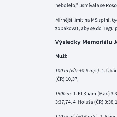
nebolelo," usmívala se Roso
Mírnější limit na MS splnil t
zopakovat, aby se do Tegu p
Výsledky Memoriálu Jo
Muži:
100 m (vítr +0,8 m/s):
1. Úhádí
(ČR) 10,37,
1500 m:
1. El Kaam (Mar.) 3:3
3:37,74, 4. Holuša (ČR) 3:38,1
110 m př. (+0,6 m/s):
1. Akins