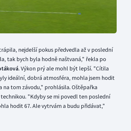
trápila, nejdelší pokus předvedla až v poslední
la, tak bych byla hodně naštvaná," řekla po
otáková
. Výkon prý ale mohl být lepší. "Cítila
ly ideální, dobrá atmosféra, mohla jsem hodit
a na tom závodu," prohlásila. Oštěpařka
technikou. "Kdyby se mi povedl ten poslední
hla hodit 67. Ale vytrvám a budu přidávat,"