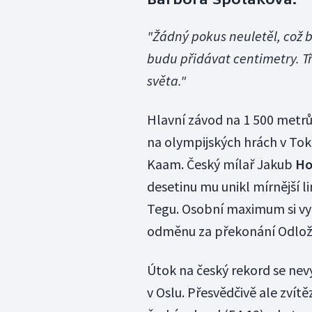
"Žádný pokus neuletěl, což b
budu přidávat centimetry. T
světa."
Hlavní závod na 1 500 metrů,
na olympijských hrách v Toki
Kaam. Český mílař Jakub
Ho
desetinu mu unikl mírnější l
Tegu. Osobní maximum si vyle
odměnu za překonání Odložil
Útok na český rekord se nev
v Oslu. Přesvědčivě ale zvít