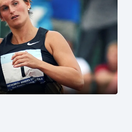
Moderní pětiboj
Triatlon
Motorsport
Veslování
Olympijské hry
Vodní slalom
Parasport
Volejbal
Plavání
Ostatní
Plážový volejbal