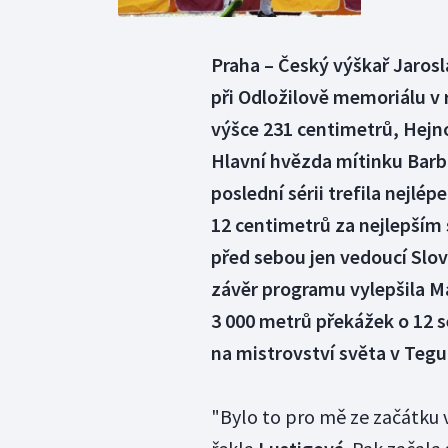
Praha – Český výškař Jaros
při Odložilově memoriálu v 
výšce 231 centimetrů, Hejn
Hlavní hvězda mítinku Barb
poslední sérii trefila nejl
12 centimetrů za nejlepším
před sebou jen vedoucí Sl
závěr programu vylepšila Ma
3 000 metrů překážek o 12 set
na mistrovství světa v Tegu
"Bylo to pro mě ze začátku 