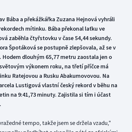
lav Bába a překážkářka Zuzana Hejnová vyhráli
rekordech mítinku. Bába překonal laťku ve
ová zaběhla čtyřstovku v čase 54,44 sekundy.
ora Špotáková se postupně zlepšovala, až se v
épe. Hodem dlouhým 65,77 metru zaostala jen o
 světovým výkonem roku, na třetí příčce má
ovinku Ratejovou a Rusku Abakumovovou. Na
rcela Lustigová vlastní český rekord v běhu na
in na 9:41,73 minuty. Zajistila si tím i účast
.
vražedné tempo, takže jsem se držela vzadu,"