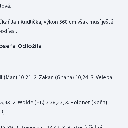
lová.
yčkař Jan
Kudlička
, výkon 560 cm však musí ještě
odíval.
sefa Odložila
 (Mar.) 10,21, 2. Zakari (Ghana) 10,24, 3. Veleba
5,93, 2. Wolde (Et.) 3:36,23, 3. Polonet (Keňa)
0,
 13,39, 2. Townsend 13,47, 3. Porter (všichni