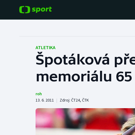
POPULÁRNÍ
DALŠÍ SPORTY
Fotbal
Americký fotbal
ATLETIKA
Špotáková pře
Hokej
Baseball a softbal
memoriálu 65
Tenis
Basketbal
Atletika
Biatlon
roh
13. 6. 2011
|
Zdroj:
ČT24
,
ČTK
Cyklistika
Boby a skeleton
Box