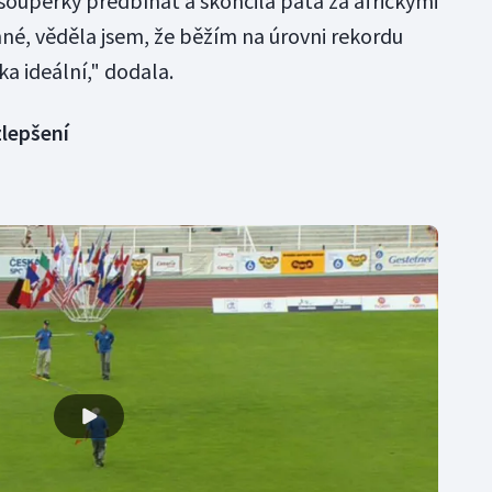
 soupeřky předbíhat a skončila pátá za africkými
né, věděla jsem, že běžím na úrovni rekordu
ka ideální," dodala.
zlepšení