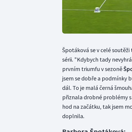
Špotáková se v celé soutěži 
sérii. "Kdybych tady nevyhrá
prvním triumfu v sezoně
Šp
jsem se dobře a podmínky by
dál. To je malá černá šmouh
přiznala drobné problémy s 
hod na začátku, tak jsem mo
doplnila.
Barbora Špotáková: