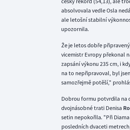
český rekord (54,13), ale tr
absolvovala vedle Osla nedáv
ale letošní stabilní výkonno
upozornila.
Že je letos dobře připraven
vicemistr Evropy překonal n
zapsání výkonu 235 cm, i kd
na to nepřipravoval, byl jse
samozřejmě potěší," prohlás
Dobrou formu potvrdila na 
dvojnásobné trati Denisa
Ro
setin nepokořila. "Při Diama
posledních dvaceti metrech, 