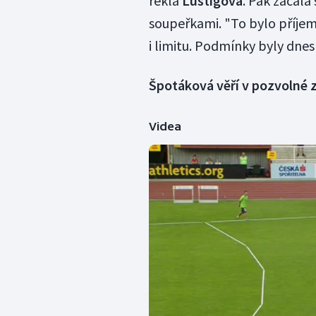
řekla
Lustigová
. Pak začala
soupeřkami. "To bylo příjem
i limitu. Podmínky byly dnes
Špotáková věří v pozvolné 
Videa