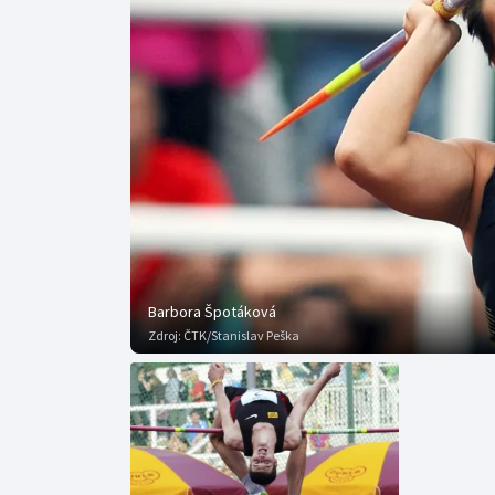
Curling
Dostihy
Florbal
Futsal
Golf
Gymnastika
Barbora Špotáková
Zdroj:
ČTK/Stanislav Peška