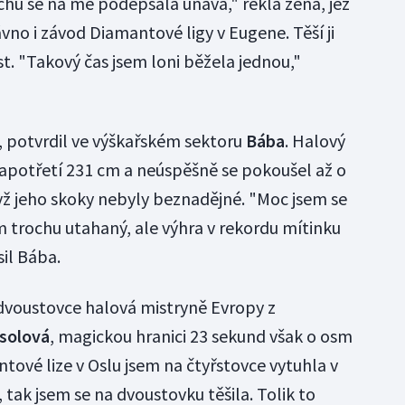
ochu se na mě podepsala únava," řekla žena, jež
no i závod Diamantové ligy v Eugene. Těší ji
st. "Takový čas jsem loni běžela jednou,"
ý, potvrdil ve výškařském sektoru
Bába
. Halový
apotřetí 231 cm a neúspěšně se pokoušel až o
yž jeho skoky nebyly beznadějné. "Moc jsem se
m trochu utahaný, ale výhra v rekordu mítinku
il Bába.
dvoustovce halová mistryně Evropy z
solová
, magickou hranici 23 sekund však o osm
ntové lize v Oslu jsem na čtyřstovce vytuhla v
tak jsem se na dvoustovku těšila. Tolik to