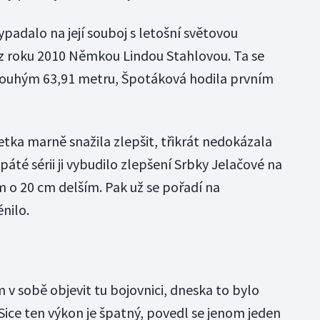
ypadalo na její souboj s letošní světovou
 z roku 2010 Němkou Lindou Stahlovou. Ta se
ouhým 63,91 metru, Špotáková hodila prvním
letka marně snažila zlepšit, třikrát nedokázala
páté sérii ji vybudilo zlepšení Srbky Jelačové na
 o 20 cm delším. Pak už se pořadí na
nilo.
 v sobě objevit tu bojovnici, dneska to bylo
Sice ten výkon je špatný, povedl se jenom jeden