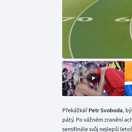
Překážkář
Petr Svoboda
, b
pátý. Po vážném zranění ach
semifinále svůj nejlepší letoš