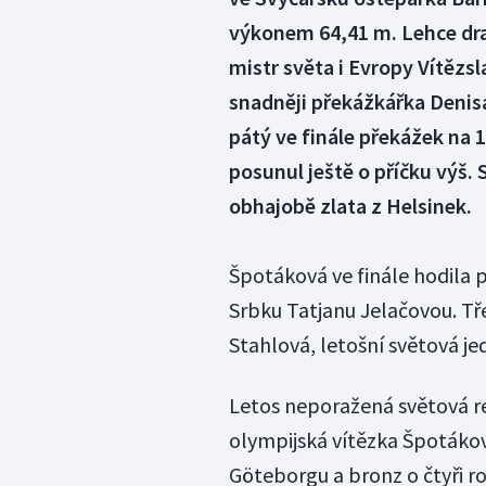
výkonem 64,41 m. Lehce dra
mistr světa i Evropy Vítězs
snadněji překážkářka Denis
pátý ve finále překážek na 1
posunul ještě o příčku výš.
obhajobě zlata z Helsinek.
Špotáková ve finále hodila
Srbku Tatjanu Jelačovou. Tř
Stahlová, letošní světová je
Letos neporažená světová r
olympijská vítězka Špotákov
Göteborgu a bronz o čtyři ro