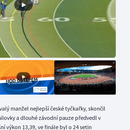
ývalý manžel nejlepší české tyčkařky, skončil
ilovky a dlouhé závodní pauze předvedl v
ní výkon 13,39, ve finále byl o 24 setin