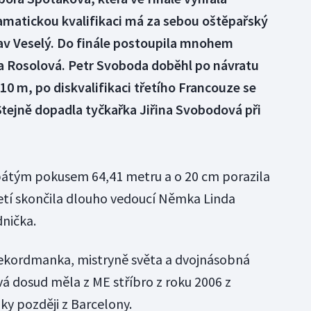
matickou kvalifikaci má za sebou oštěpařský
lav Veselý. Do finále postoupila mnohem
a Rosolová. Petr Svoboda doběhl po návratu
10 m, po diskvalifikaci třetího Francouze se
 Stejně dopadla tyčkařka Jiřina Svobodová při
 pátým pokusem 64,41 metru a o 20 cm porazila
etí skončila dlouho vedoucí Němka Linda
dnička.
ekordmanka, mistryně světa a dvojnásobná
á dosud měla z ME stříbro z roku 2006 z
ky později z Barcelony.