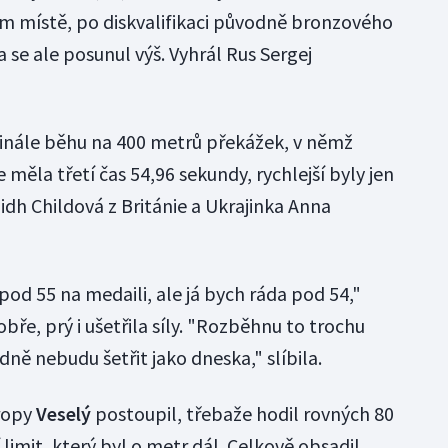
m místě, po diskvalifikaci původně bronzového
se ale posunul výš. Vyhrál Rus Sergej
finále běhu na 400 metrů překážek, v němž
e měla třetí čas 54,96 sekundy, rychlejší byly jen
lidh Childová z Británie a Ukrajinka Anna
od 55 na medaili, ale já bych ráda pod 54,"
dobře, prý i ušetřila síly. "Rozběhnu to trochu
odně nebudu šetřit jako dneska," slíbila.
ropy
Veselý
postoupil, třebaže hodil rovných 80
 limit, který byl o metr dál. Celkově obsadil