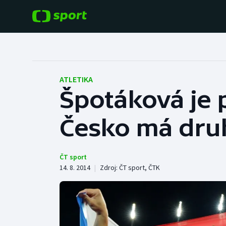
POPULÁRNÍ
DALŠÍ SPORTY
Fotbal
Americký fotbal
ATLETIKA
Špotáková je 
Hokej
Baseball a softbal
Česko má dru
Tenis
Basketbal
Atletika
Biatlon
ČT sport
14. 8. 2014
|
Zdroj:
ČT sport
,
ČTK
Cyklistika
Boby a skeleton
Box