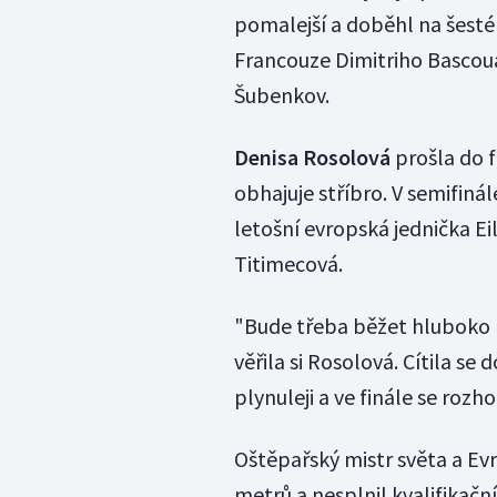
pomalejší a doběhl na šesté
Francouze Dimitriho Bascoua 
Šubenkov.
Denisa Rosolová
prošla do 
obhajuje stříbro. V semifinál
letošní evropská jednička Ei
Titimecová.
"Bude třeba běžet hluboko p
věřila si Rosolová. Cítila se 
plynuleji a ve finále se rozh
Oštěpařský mistr světa a Ev
metrů a nesplnil kvalifikační