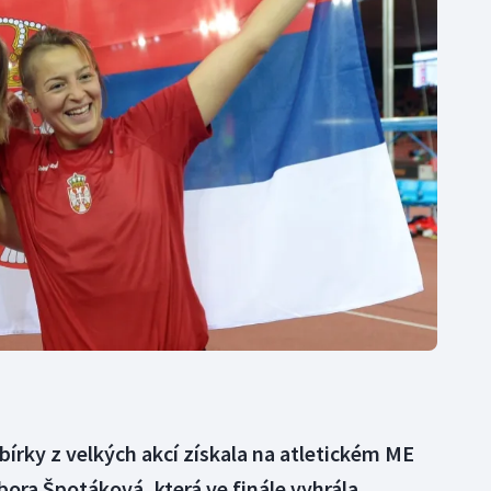
Moderní pětiboj
Triatlon
Motorsport
Veslování
Olympijské hry
Vodní slalom
Parasport
Volejbal
Plavání
Ostatní
Plážový volejbal
bírky z velkých akcí získala na atletickém ME
ora Špotáková, která ve finále vyhrála