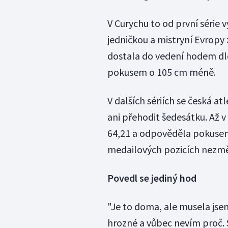
V Curychu to od první série v
jedničkou a mistryní Evropy
dostala do vedení hodem dl
pokusem o 105 cm méně.
V dalších sériích se česká at
ani přehodit šedesátku. Až v 
64,21 a odpověděla pokusem
medailových pozicích nezmě
Povedl se jediný hod
"Je to doma, ale musela jsem
hrozné a vůbec nevím proč. 