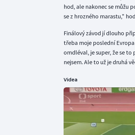
hod, ale nakonec se můžu po
se z hrozného marastu," ho
Finálový závod jí dlouho přip
třeba moje poslední Evropa v
omdléval, je super, že se to 
nejsem. Ale to už je druhá vě
Videa