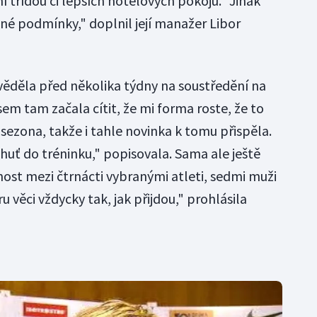
í třídou či lepších hotelových pokojů. "Jinak
čné podmínky," doplnil její manažer Libor
ěděla před několika týdny na soustředění na
em tam začala cítit, že mi forma roste, že to
 sezona, takže i tahle novinka k tomu přispěla.
huť do tréninku," popisovala. Sama ale ještě
nost mezi čtrnácti vybranými atleti, sedmi muži
 věci vždycky tak, jak přijdou," prohlásila