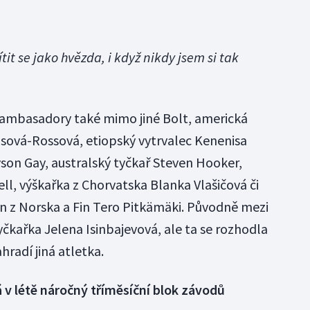
tit se jako hvězda, i když nikdy jsem si tak
ambasadory také mimo jiné Bolt, americká
sová-Rossová, etiopský vytrvalec Kenenisa
yson Gay, australský tyčkař Steven Hooker,
ll, výškařka z Chorvatska Blanka Vlašičová či
n z Norska a Fin Tero Pitkämäki. Původně mezi
yčkařka Jelena Isinbajevová, ale ta se rozhodla
ahradí jiná atletka.
v létě náročný tříměsíční blok závodů