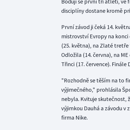
Bodují se první tři atleti, v
disciplíny dostane kromě pr
První závod ji čeká 14. květ
mistrovství Evropy na konci
(25. května), na Zlaté tretř
Odložila (14. června), na ME
Třinci (17. července). Finále
"Rozhodně se těším na to fi
výjimečného," prohlásila Šp
nebyla. Kvituje skutečnost, ž
výjimkou Dauhá a závodu v 
firma Nike.