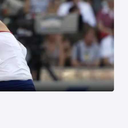
Moderní pětiboj
Triatlon
Motorsport
Veslování
Olympijské hry
Vodní slalom
Parasport
Volejbal
Plavání
Ostatní
Plážový volejbal