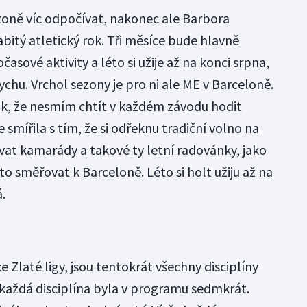
zoně víc odpočívat, nakonec ale Barbora
itý atletický rok. Tři měsíce bude hlavně
asové aktivity a léto si užije až na konci srpna,
ychu. Vrchol sezony je pro ni ale ME v Barceloně.
ak, že nesmím chtít v každém závodu hodit
smířila s tím, že si odřeknu tradiční volno na
at kamarády a takové ty letní radovánky, jako
to směřovat k Barceloně. Léto si holt užiju až na
.
e Zlaté ligy, jsou tentokrát všechny disciplíny
každá disciplína byla v programu sedmkrát.