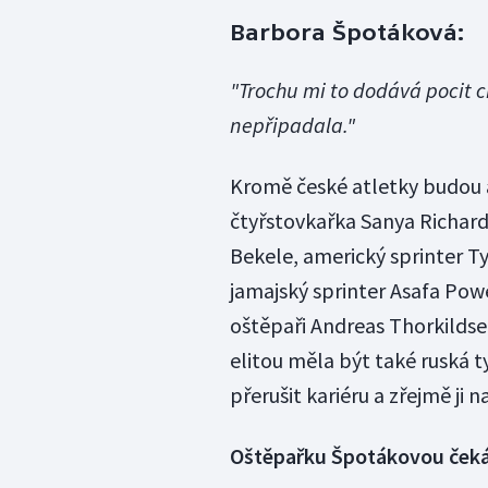
Barbora Špotáková:
"Trochu mi to dodává pocit cí
nepřipadala."
Kromě české atletky budou 
čtyřstovkařka Sanya Richard
Bekele, americký sprinter T
jamajský sprinter Asafa Powe
oštěpaři Andreas Thorkildse
elitou měla být také ruská t
přerušit kariéru a zřejmě ji n
Oštěpařku Špotákovou čeká 