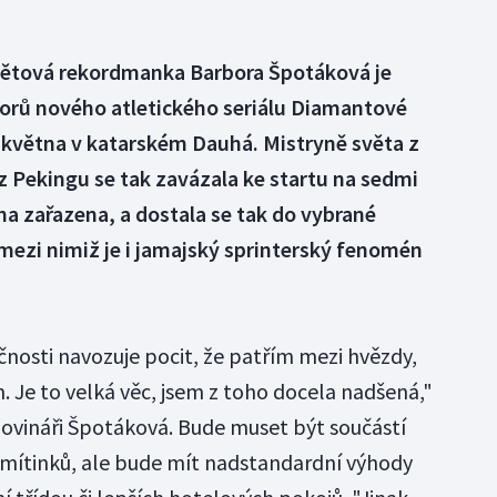
větová rekordmanka Barbora Špotáková je
orů nového atletického seriálu Diamantové
4. května v katarském Dauhá. Mistryně světa z
z Pekingu se tak zavázala ke startu na sedmi
lína zařazena, a dostala se tak do vybrané
 mezi nimiž je i jamajský sprinterský fenomén
čnosti navozuje pocit, že patřím mezi hvězdy,
. Je to velká věc, jsem z toho docela nadšená,"
novináři Špotáková. Bude muset být součástí
h mítinků, ale bude mít nadstandardní výhody