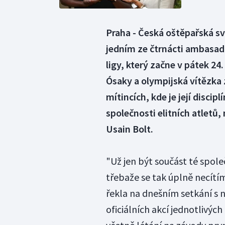
Praha - Česká oštěpařská s
jedním ze čtrnácti ambasad
ligy, který začne v pátek 2
Ósaky a olympijská vítězka 
mítincích, kde je její discip
společnosti elitních atletů,
Usain Bolt.
"Už jen být součást té spole
třebaže se tak úplně necítím
řekla na dnešním setkání s 
oficiálních akcí jednotlivýc