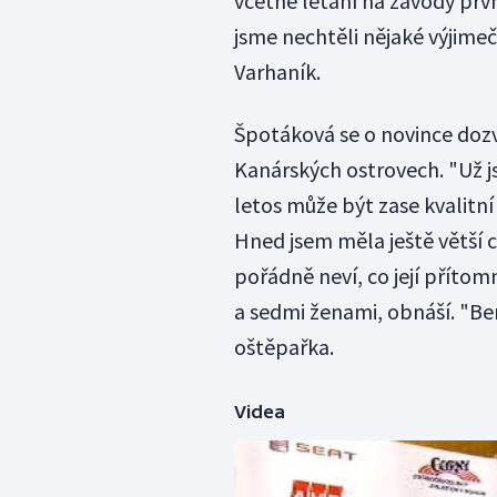
včetně létání na závody prvn
jsme nechtěli nějaké výjime
Varhaník.
Špotáková se o novince dozv
Kanárských ostrovech. "Už js
letos může být zase kvalitní
Hned jsem měla ještě větší c
pořádně neví, co její přítom
a sedmi ženami, obnáší. "Beru
oštěpařka.
Videa