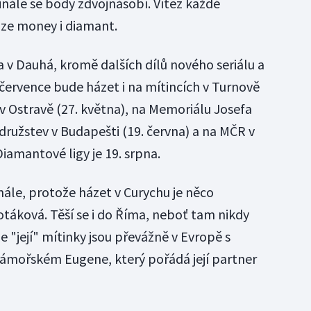
e finále se body zdvojnásobí. Vítěz každé
ize money i diamant.
na v Dauhá, kromě dalších dílů nového seriálu a
 července bude házet i na mítincích v Turnově
e v Ostravě (27. května), na Memoriálu Josefa
 družstev v Budapešti (19. června) a na MČR v
 Diamantové ligy je 19. srpna.
nále, protože házet v Curychu je něco
otáková. Těší se i do Říma, neboť tam nikdy
e "její" mítinky jsou převážně v Evropě s
zámořském Eugene, který pořádá její partner