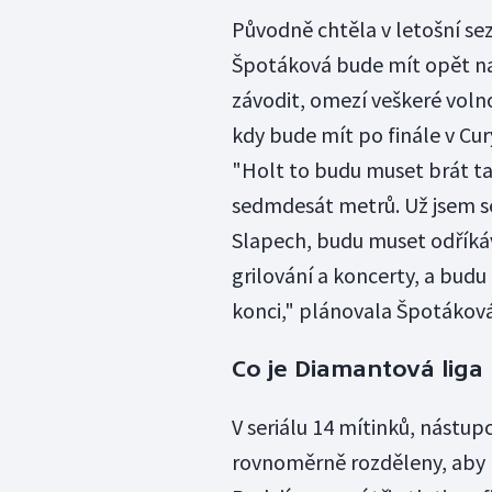
Původně chtěla v letošní se
Špotáková bude mít opět nab
závodit, omezí veškeré volnoč
kdy bude mít po finále v Cur
"Holt to budu muset brát t
sedmdesát metrů. Už jsem se 
Slapech, budu muset odříkáv
grilování a koncerty, a budu 
konci," plánovala Špotáková
Co je Diamantová liga
V seriálu 14 mítinků, nástupc
rovnoměrně rozděleny, aby 