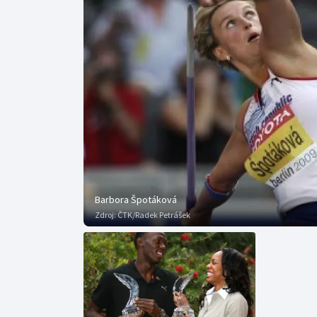
Curling
Dostihy
Florbal
Futsal
Golf
Gymnastika
Barbora Špotáková
Zdroj:
ČTK/Radek Petrášek