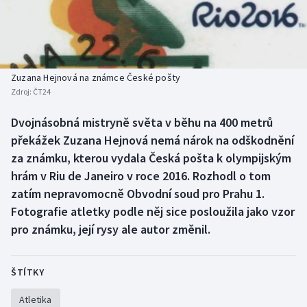
Baseball a softbal
Soutěže
Basketbal
Historické návraty
Biatlon
Aplikace ČT sport
Zuzana Hejnová na známce České pošty
Zdroj:
ČT24
Boby a skeleton
AZ kvíz
Dvojnásobná mistryně světa v běhu na 400 metrů
překážek Zuzana Hejnová nemá nárok na odškodnění
Box
za známku, kterou vydala Česká pošta k olympijským
Curling
hrám v Riu de Janeiro v roce 2016. Rozhodl o tom
zatím nepravomocně Obvodní soud pro Prahu 1.
Dostihy
Fotografie atletky podle něj sice posloužila jako vzor
pro známku, její rysy ale autor změnil.
Florbal
Futsal
ŠTÍTKY
Atletika
Golf