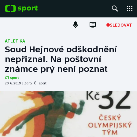
POPULÁRNÍ
SLEDOVAT
Fotbal
ATLETIKA
Soud Hejnové odškodnění
Hokej
nepřiznal. Na poštovní
známce prý není poznat
Tenis
ČT sport
Atletika
20. 6. 2019
|
Zdroj:
ČT sport
Cyklistika
DALŠÍ SPORTY
Americký fotbal
NEPŘEHLÉDNĚTE