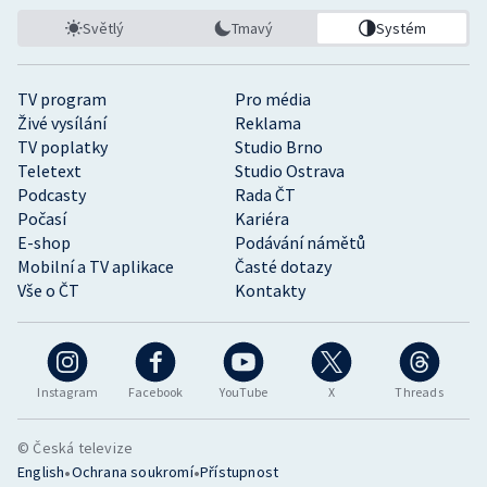
Stolní tenis
Světlý
Tmavý
Systém
Triatlon
TV program
Pro média
Veslování
Živé vysílání
Reklama
TV poplatky
Studio Brno
Teletext
Studio Ostrava
Vodní slalom
Podcasty
Rada ČT
Počasí
Kariéra
Volejbal
E-shop
Podávání námětů
Mobilní a TV aplikace
Časté dotazy
Ostatní
Vše o ČT
Kontakty
Instagram
Facebook
YouTube
X
Threads
© Česká televize
•
•
English
Ochrana soukromí
Přístupnost