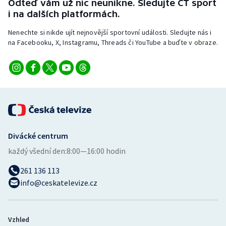
Odteď vám už nic neunikne. Sledujte ČT sport
i na dalších platformách.
Olympijské hry
Nenechte si nikde ujít nejnovější sportovní události. Sledujte nás i
Parasport
na Facebooku, X, Instagramu, Threads či YouTube a buďte v obraze.
Plavání
Plážový volejbal
Ragby
Divácké centrum
Rychlobruslení
každý všední den:
8:00—16:00 hodin
Rychlostní kanoistika
261 136 113
info@ceskatelevize.cz
Short track
Sportovní střelba
Vzhled