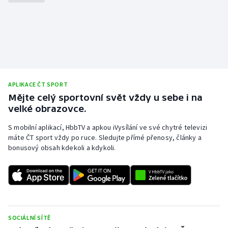
Gymnastika
Házená
Jezdectví
APLIKACE ČT SPORT
Judo
Mějte celý sportovní svět vždy u sebe i na
velké obrazovce.
Krasobruslení
S mobilní aplikací, HbbTV a apkou iVysílání ve své chytré televizi
máte ČT sport vždy po ruce. Sledujte přímé přenosy, články a
Lezení
bonusový obsah kdekoli a kdykoli.
Lyže a snowboard
Moderní pětiboj
Motorsport
SOCIÁLNÍ SÍTĚ