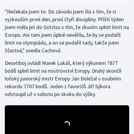
Olympijské hry
"Nečekala jsem to. Do závodu jsem šla s tím, že si
vyzkouším první den, první čtyři disciplíny. Příští týden
Parasport
jsem měla jet do Götzisu s tím, že zkusím splnit limit na
Evropu. Ani tam jsem úplně nevěřila, že by se podařil
Plavání
limit na olympiádu, a on se podařil tady, takže jsem
šťastná," uvedla Cachová.
Plážový volejbal
Desetiboj ovládl Marek Lukáš, který výkonem 7877
Ragby
bodů splnil limit na mistrovství Evropy. Druhý skončil
loňský juniorský mistr Evropy Jan Doležal v osobním
Rychlobruslení
rekordu 7707 bodů. Jeden z favoritů Jiří Sýkora
odstoupil už v sobotu po skoku do výšky.
Rychlostní kanoistika
Short track
Sportovní střelba