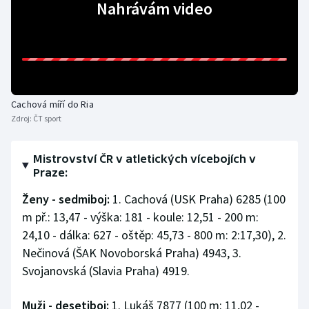
Nahrávám video
Stolní tenis
Triatlon
Veslování
Cachová míří do Ria
Vodní slalom
Zdroj:
ČT sport
Volejbal
Mistrovství ČR v atletických vícebojích v
Praze:
Ostatní
Ženy - sedmiboj:
1. Cachová (USK Praha) 6285 (100
m př.: 13,47 - výška: 181 - koule: 12,51 - 200 m:
24,10 - dálka: 627 - oštěp: 45,73 - 800 m: 2:17,30), 2.
Nečinová (ŠAK Novoborská Praha) 4943, 3.
Svojanovská (Slavia Praha) 4919.
Muži - desetiboj:
1. Lukáš 7877 (100 m: 11,02 -