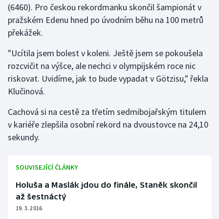
(6460). Pro českou rekordmanku skončil šampionát v
pražském Edenu hned po úvodním běhu na 100 metrů
Gymnastika
překážek.
Házená
"Ucítila jsem bolest v koleni. Ještě jsem se pokoušela
rozcvičit na výšce, ale nechci v olympijském roce nic
Jezdectví
riskovat. Uvidíme, jak to bude vypadat v Götzisu," řekla
Klučinová.
Judo
Cachová si na cestě za třetím sedmibojařským titulem
Krasobruslení
v kariéře zlepšila osobní rekord na dvoustovce na 24,10
sekundy.
Lezení
Lyže a snowboard
SOUVISEJÍCÍ ČLÁNKY
Holuša a Maslák jdou do finále, Staněk skončil
Moderní pětiboj
až šestnáctý
19. 3. 2016
Motorsport