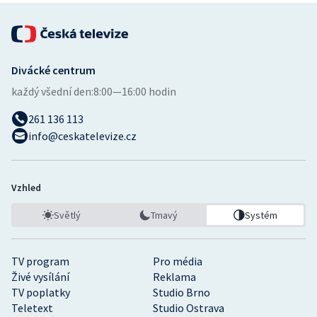
Divácké centrum
každý všední den:
8:00—16:00 hodin
261 136 113
info@ceskatelevize.cz
Vzhled
Světlý
Tmavý
Systém
TV program
Pro média
Živé vysílání
Reklama
TV poplatky
Studio Brno
Teletext
Studio Ostrava