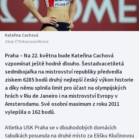
Baseball a softbal
Soutěže
Basketbal
Historické návraty
Biatlon
Aplikace ČT sport
Kateřina Cachová
Zdroj:
ČTK/Kamaryt Michal
Boby a skeleton
AZ kvíz
Praha – Na 22. května bude Kateřina Cachová
vzpomínat ještě hodně dlouho. Šestadvacetiletá
Box
sedmibojařka na mistrovství republiky předvedla
Curling
ziskem 6285 bodů druhý nejlepší český výkon historie
a díky němu splnila limit pro účast na olympijských
Dostihy
hrách v Riu de Janeiro i na mistrovství Evropy v
Amsterodamu. Své osobní maximum z roku 2011
Florbal
vylepšila o 162 bodů.
Futsal
Atletka USK Praha se v dlouhodobých domácích
tabulkách posunula na druhé místo za Elišku Klučinovou
Golf