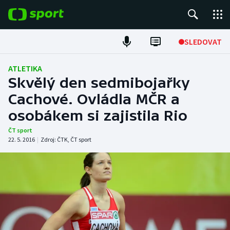
POPULÁRNÍ
SLEDOVAT
Fotbal
ATLETIKA
Skvělý den sedmibojařky
Hokej
Cachové. Ovládla MČR a
osobákem si zajistila Rio
Tenis
ČT sport
Atletika
22. 5. 2016
|
Zdroj:
ČTK
,
ČT sport
Cyklistika
DALŠÍ SPORTY
Americký fotbal
NEPŘEHLÉDNĚTE