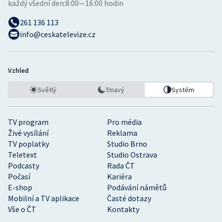
každý všední den:
8:00—16:00 hodin
261 136 113
info@ceskatelevize.cz
Vzhled
Světlý
Tmavý
Systém
TV program
Pro média
Živé vysílání
Reklama
TV poplatky
Studio Brno
Teletext
Studio Ostrava
Podcasty
Rada ČT
Počasí
Kariéra
E-shop
Podávání námětů
Mobilní a TV aplikace
Časté dotazy
Vše o ČT
Kontakty