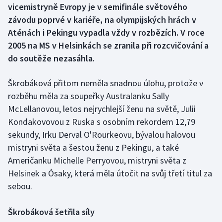
vicemistryně Evropy je v semifinále světového
závodu poprvé v kariéře, na olympijských hrách v
Gymnastika
Aténách i Pekingu vypadla vždy v rozbězích. V roce
2005 na MS v Helsinkách se zranila při rozcvičování a
Házená
do soutěže nezasáhla.
Jezdectví
Škrobáková přitom neměla snadnou úlohu, protože v
Judo
rozběhu měla za soupeřky Australanku Sally
McLellanovou, letos nejrychlejší ženu na světě, Julii
Krasobruslení
Kondakovovou z Ruska s osobním rekordem 12,79
sekundy, Irku Derval O'Rourkeovu, bývalou halovou
Lezení
mistryni světa a šestou ženu z Pekingu, a také
Američanku Michelle Perryovou, mistryni světa z
Lyže a snowboard
Helsinek a Ósaky, která měla útočit na svůj třetí titul za
sebou.
Moderní pětiboj
Škrobáková šetřila síly
Motorsport