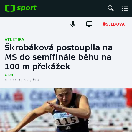
POPULÁRNÍ
SLEDOVAT
Fotbal
ATLETIKA
Škrobáková postoupila na
Hokej
MS do semifinále běhu na
100 m překážek
Tenis
ČT24
Atletika
18. 8. 2009
|
Zdroj:
ČTK
Cyklistika
DALŠÍ SPORTY
Americký fotbal
NEPŘEHLÉDNĚTE