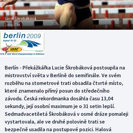
Baseball a softbal
Soutěže
Basketbal
Historické návraty
Lucie Škrobáková
Zdroj:
ČTK
Biatlon
Aplikace ČT sport
Boby a skeleton
AZ kvíz
Box
Berlín - Překážkářka Lucie Škrobáková postoupila na
mistrovství světa v Berlíně do semifinále. Ve svém
Curling
rozběhu na stometrové trati obsadila čtvrté místo,
Dostihy
které znamenalo přímý posun do středečního
závodu. Česká rekordmanka dosáhla času 13,04
Florbal
sekundy, její osobní maximum je o 31 setin lepší.
Sedmadvacetiletá Škrobáková v osmé dráze pomaleji
Futsal
vystartovala, ale ve druhé polovině trati se
bezpečně usadila na postupové pozici. Halová
Golf