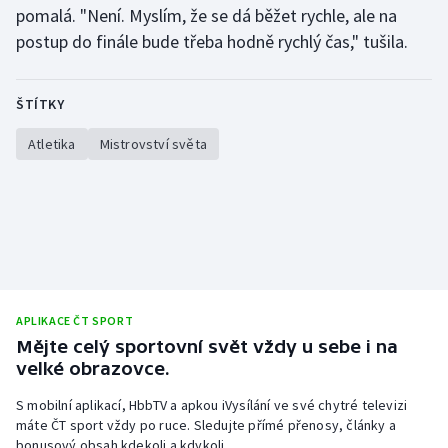
Stolní tenis
pomalá. "Není. Myslím, že se dá běžet rychle, ale na
postup do finále bude třeba hodně rychlý čas," tušila.
Triatlon
ŠTÍTKY
Veslování
Atletika
Mistrovství světa
Vodní slalom
Volejbal
Ostatní
APLIKACE ČT SPORT
Mějte celý sportovní svět vždy u sebe i na
velké obrazovce.
S mobilní aplikací, HbbTV a apkou iVysílání ve své chytré televizi
máte ČT sport vždy po ruce. Sledujte přímé přenosy, články a
bonusový obsah kdekoli a kdykoli.