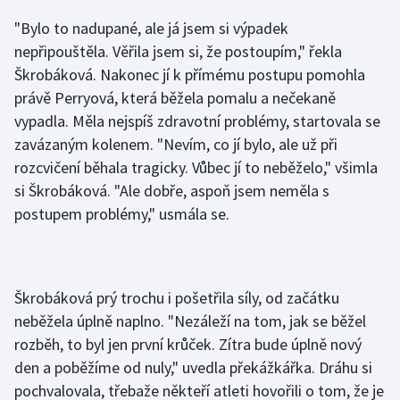
Olympijské hry
"Bylo to nadupané, ale já jsem si výpadek
nepřipouštěla. Věřila jsem si, že postoupím," řekla
Parasport
Škrobáková. Nakonec jí k přímému postupu pomohla
právě Perryová, která běžela pomalu a nečekaně
Plavání
vypadla. Měla nejspíš zdravotní problémy, startovala se
zavázaným kolenem. "Nevím, co jí bylo, ale už při
Plážový volejbal
rozcvičení běhala tragicky. Vůbec jí to neběželo," všimla
si Škrobáková. "Ale dobře, aspoň jsem neměla s
Ragby
postupem problémy," usmála se.
Rychlobruslení
Rychlostní kanoistika
Škrobáková prý trochu i pošetřila síly, od začátku
neběžela úplně naplno. "Nezáleží na tom, jak se běžel
Short track
rozběh, to byl jen první krůček. Zítra bude úplně nový
den a poběžíme od nuly," uvedla překážkářka. Dráhu si
Sportovní střelba
pochvalovala, třebaže někteří atleti hovořili o tom, že je