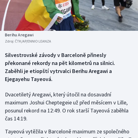
Baseball a softbal
Soutěže
Basketbal
Historické návraty
Biatlon
Aplikace ČT sport
Berihu Aregawi
Zdroj:
ČTK/AP/ENNIO LEANZA
Boby a skeleton
AZ kvíz
Silvestrovské závody v Barceloně přinesly
překonané rekordy na pět kilometrů na silnici.
Box
Zaběhli je etiopští vytrvalci Berihu Aregawi a
Curling
Ejegayehu Tayeová.
Dostihy
Dvacetiletý Aregawi, který útočil na dosavadní
maximum Joshui Cheptegeie už před měsícem v Lille,
Florbal
posunul rekord na 12:49. O rok starší Tayeová zaběhla
čas 14:19.
Futsal
Tayeová vytěžila v Barceloně maximum ze společného
Golf