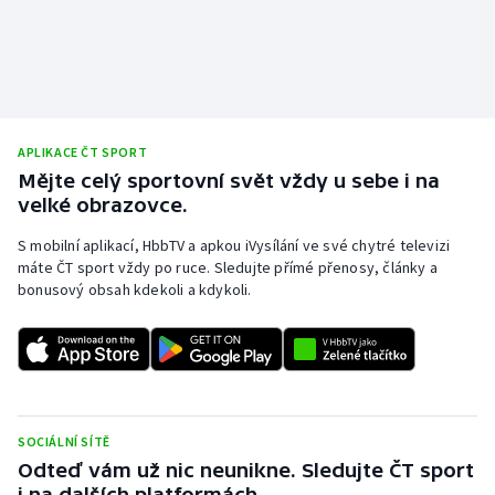
Olympijské hry
Parasport
Plavání
APLIKACE ČT SPORT
Mějte celý sportovní svět vždy u sebe i na
Plážový volejbal
velké obrazovce.
Ragby
S mobilní aplikací, HbbTV a apkou iVysílání ve své chytré televizi
máte ČT sport vždy po ruce. Sledujte přímé přenosy, články a
bonusový obsah kdekoli a kdykoli.
Rychlobruslení
Rychlostní kanoistika
Short track
SOCIÁLNÍ SÍTĚ
Sportovní střelba
Odteď vám už nic neunikne. Sledujte ČT sport
i na dalších platformách.