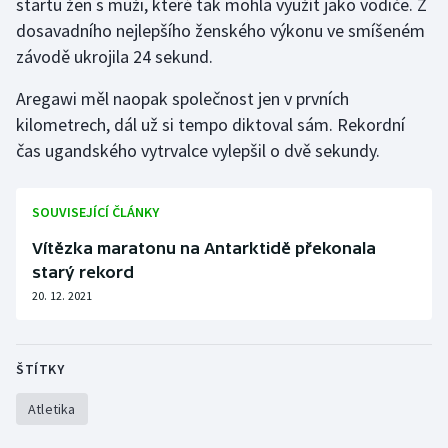
startu žen s muži, které tak mohla využít jako vodiče. Z
dosavadního nejlepšího ženského výkonu ve smíšeném
Gymnastika
závodě ukrojila 24 sekund.
Házená
Aregawi měl naopak společnost jen v prvních
kilometrech, dál už si tempo diktoval sám. Rekordní
Jezdectví
čas ugandského vytrvalce vylepšil o dvě sekundy.
Judo
SOUVISEJÍCÍ ČLÁNKY
Krasobruslení
Vítězka maratonu na Antarktidě překonala
starý rekord
Lezení
20. 12. 2021
Lyže a snowboard
ŠTÍTKY
Moderní pětiboj
Atletika
Motorsport