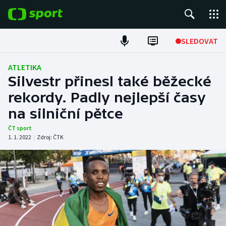
POPULÁRNÍ
SLEDOVAT
Fotbal
ATLETIKA
Silvestr přinesl také běžecké
Hokej
rekordy. Padly nejlepší časy
na silniční pětce
Tenis
ČT sport
Atletika
1. 1. 2022
|
Zdroj:
ČTK
Cyklistika
DALŠÍ SPORTY
Americký fotbal
NEPŘEHLÉDNĚTE