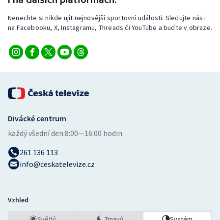
Stolní tenis
Nenechte si nikde ujít nejnovější sportovní události. Sledujte nás i
na Facebooku, X, Instagramu, Threads či YouTube a buďte v obraze.
Triatlon
Veslování
Vodní slalom
Volejbal
Divácké centrum
Ostatní
každý všední den:
8:00—16:00 hodin
261 136 113
info@ceskatelevize.cz
Vzhled
Světlý
Tmavý
Systém