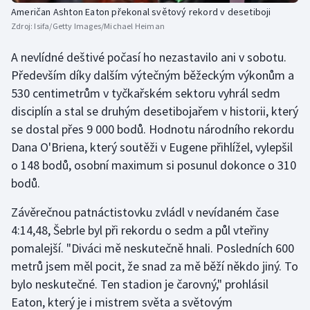
Američan Ashton Eaton překonal světový rekord v desetiboji
Olympijské hry
Zdroj:
Isifa/Getty Images/Michael Heiman
Parasport
A nevlídné deštivé počasí ho nezastavilo ani v sobotu.
Především díky dalším výtečným běžeckým výkonům a
Plavání
530 centimetrům v tyčkařském sektoru vyhrál sedm
disciplín a stal se druhým desetibojařem v historii, který
Plážový volejbal
se dostal přes 9 000 bodů. Hodnotu národního rekordu
Dana O'Briena, který soutěži v Eugene přihlížel, vylepšil
Ragby
o 148 bodů, osobní maximum si posunul dokonce o 310
bodů.
Rychlobruslení
Závěrečnou patnáctistovku zvládl v nevídaném čase
Rychlostní kanoistika
4:14,48, Šebrle byl při rekordu o sedm a půl vteřiny
pomalejší. "Diváci mě neskutečně hnali. Posledních 600
Short track
metrů jsem měl pocit, že snad za mě běží někdo jiný. To
bylo neskutečné. Ten stadion je čarovný," prohlásil
Sportovní střelba
Eaton, který je i mistrem světa a světovým