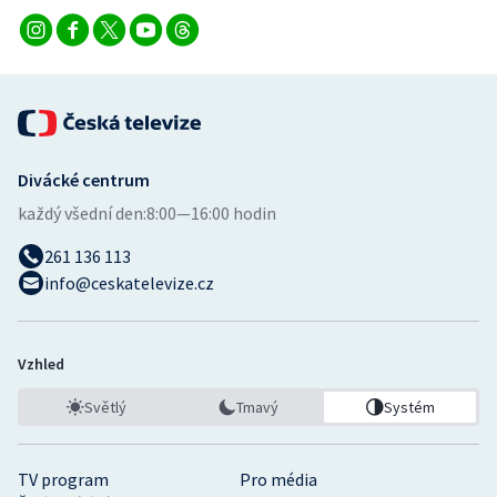
Divácké centrum
každý všední den:
8:00—16:00 hodin
261 136 113
info@ceskatelevize.cz
Vzhled
Světlý
Tmavý
Systém
TV program
Pro média