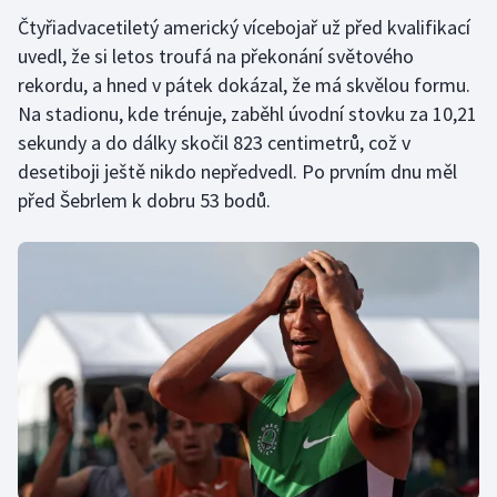
Čtyřiadvacetiletý americký vícebojař už před kvalifikací
Gymnastika
uvedl, že si letos troufá na překonání světového
rekordu, a hned v pátek dokázal, že má skvělou formu.
Házená
Na stadionu, kde trénuje, zaběhl úvodní stovku za 10,21
sekundy a do dálky skočil 823 centimetrů, což v
Jezdectví
desetiboji ještě nikdo nepředvedl. Po prvním dnu měl
před Šebrlem k dobru 53 bodů.
Judo
Krasobruslení
Lezení
Lyže a snowboard
Moderní pětiboj
Motorsport