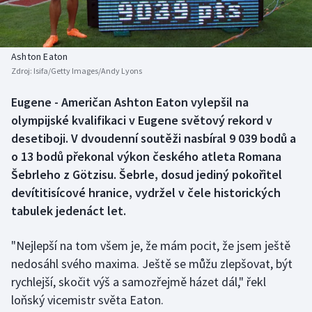
Baseball a softbal
Soutěže
Basketbal
Historické návraty
Ashton Eaton
Zdroj:
Isifa/Getty Images/Andy Lyons
Biatlon
Aplikace ČT sport
Eugene - Američan Ashton Eaton vylepšil na
Boby a skeleton
AZ kvíz
olympijské kvalifikaci v Eugene světový rekord v
desetiboji. V dvoudenní soutěži nasbíral 9 039 bodů a
Box
o 13 bodů překonal výkon českého atleta Romana
Šebrleho z Götzisu. Šebrle, dosud jediný pokořitel
Curling
devítitisícové hranice, vydržel v čele historických
tabulek jedenáct let.
Dostihy
Florbal
"Nejlepší na tom všem je, že mám pocit, že jsem ještě
nedosáhl svého maxima. Ještě se můžu zlepšovat, být
Futsal
rychlejší, skočit výš a samozřejmě házet dál," řekl
loňský vicemistr světa Eaton.
Golf