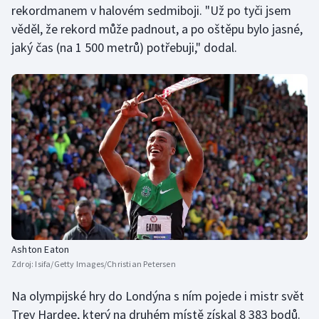
rekordmanem v halovém sedmiboji. "Už po tyči jsem
Stolní tenis
věděl, že rekord může padnout, a po oštěpu bylo jasné,
Triatlon
jaký čas (na 1 500 metrů) potřebuji," dodal.
Veslování
Vodní slalom
Volejbal
Ostatní
Ashton Eaton
Zdroj:
Isifa/Getty Images/Christian Petersen
Na olympijské hry do Londýna s ním pojede i mistr svět
Trey Hardee, který na druhém místě získal 8 383 bodů.