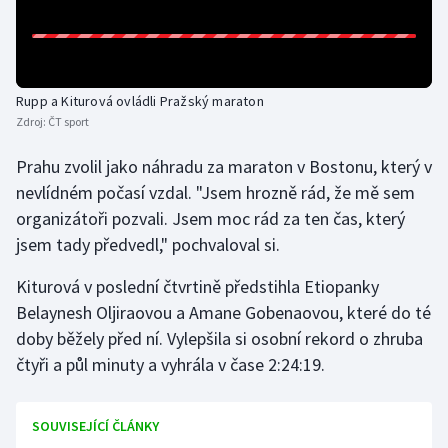
Olympijské hry
Parasport
Rupp a Kiturová ovládli Pražský maraton
Zdroj:
ČT sport
Plavání
Prahu zvolil jako náhradu za maraton v Bostonu, který v
Plážový volejbal
nevlídném počasí vzdal. "Jsem hrozně rád, že mě sem
organizátoři pozvali. Jsem moc rád za ten čas, který
Ragby
jsem tady předvedl," pochvaloval si.
Rychlobruslení
Kiturová v poslední čtvrtině předstihla Etiopanky
Belaynesh Oljiraovou a Amane Gobenaovou, které do té
Rychlostní kanoistika
doby běžely před ní. Vylepšila si osobní rekord o zhruba
čtyři a půl minuty a vyhrála v čase 2:24:19.
Short track
Sportovní střelba
SOUVISEJÍCÍ ČLÁNKY