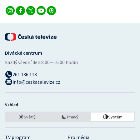
Divácké centrum
každý všední den:
8:00—16:00 hodin
261 136 113
info@ceskatelevize.cz
Vzhled
Světlý
Tmavý
Systém
TV program
Pro média