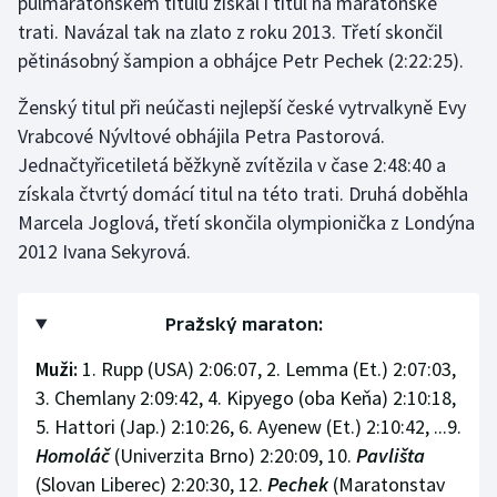
půlmaratonském titulu získal i titul na maratonské
trati. Navázal tak na zlato z roku 2013. Třetí skončil
pětinásobný šampion a obhájce Petr Pechek (2:22:25).
Ženský titul při neúčasti nejlepší české vytrvalkyně Evy
Vrabcové Nývltové obhájila Petra Pastorová.
Jednačtyřicetiletá běžkyně zvítězila v čase 2:48:40 a
získala čtvrtý domácí titul na této trati. Druhá doběhla
Marcela Joglová, třetí skončila olympionička z Londýna
2012 Ivana Sekyrová.
Pražský maraton:
Muži:
1. Rupp (USA) 2:06:07, 2. Lemma (Et.) 2:07:03,
3. Chemlany 2:09:42, 4. Kipyego (oba Keňa) 2:10:18,
5. Hattori (Jap.) 2:10:26, 6. Ayenew (Et.) 2:10:42, ...9.
Homoláč
(Univerzita Brno) 2:20:09, 10.
Pavlišta
(Slovan Liberec) 2:20:30, 12.
Pechek
(Maratonstav