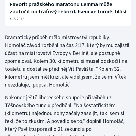
Stolní tenis
Favorit pražského maratonu Lemma může
zaútočit na traťový rekord. Jsem ve formě, hlásí
Triatlon
4. 5. 2018
Veslování
Dramatický průběh mělo mistrovství republiky.
Homoláč závod rozběhl na čas 2:17, který by mu zajistil
Vodní slalom
účast na mistrovství Evropy v Berlíně, ale postupně
zpomaloval. Kolem 30. kilometru si musel odskočit na
Volejbal
toaletu a dostal se před něj Vít Pavlišta. "Kolem 32.
kilometru jsem měl krizi, ale viděl jsem, že se mi Vítek
Ostatní
nevzdaluje," popsal Homoláč.
Nakonec ještě libereckého soupeře při výběhu z
Těšnovského tunelu předběhl. "Na šestatřicátém
(kilometru) najednou nohy začaly zase jít, tak jsem si
řekl, že to zkusím. A povedlo se to," doplnil Homoláč,
který Pavlištu porazil o 21 sekund a po