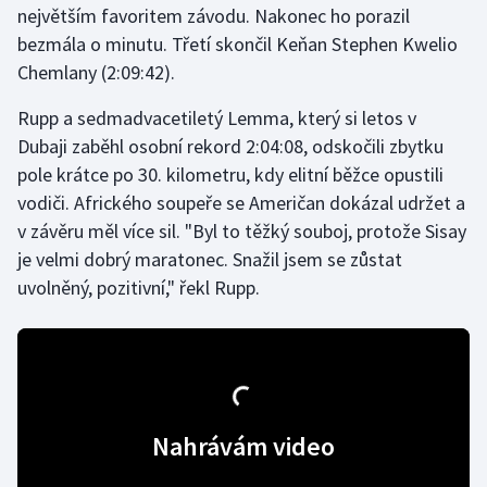
největším favoritem závodu. Nakonec ho porazil
bezmála o minutu. Třetí skončil Keňan Stephen Kwelio
Gymnastika
Chemlany (2:09:42).
Házená
Rupp a sedmadvacetiletý Lemma, který si letos v
Dubaji zaběhl osobní rekord 2:04:08, odskočili zbytku
Jezdectví
pole krátce po 30. kilometru, kdy elitní běžce opustili
vodiči. Afrického soupeře se Američan dokázal udržet a
Judo
v závěru měl více sil. "Byl to těžký souboj, protože Sisay
je velmi dobrý maratonec. Snažil jsem se zůstat
Krasobruslení
uvolněný, pozitivní," řekl Rupp.
Lezení
Lyže a snowboard
Moderní pětiboj
Nahrávám video
Motorsport