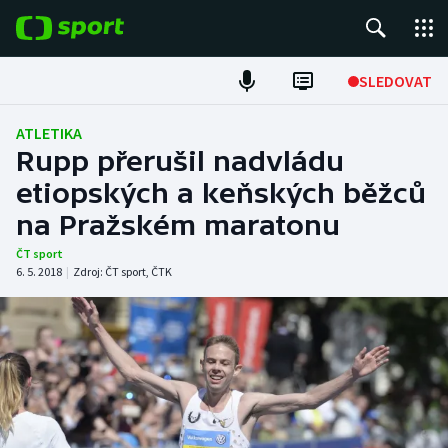
POPULÁRNÍ
SLEDOVAT
Fotbal
ATLETIKA
Rupp přerušil nadvládu
Hokej
etiopských a keňských běžců
na Pražském maratonu
Tenis
ČT sport
Atletika
6. 5. 2018
|
Zdroj:
ČT sport
,
ČTK
Cyklistika
DALŠÍ SPORTY
Americký fotbal
NEPŘEHLÉDNĚTE