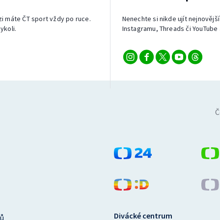
izi máte ČT sport vždy po ruce.
Nenechte si nikde ujít nejnovější
ykoli.
Instagramu, Threads či YouTube 
Č
Divácké centrum
ů