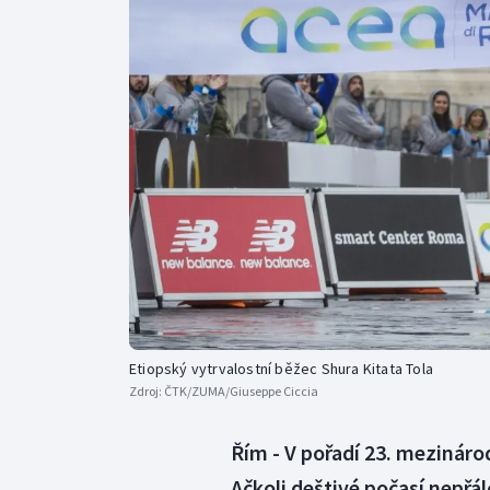
Curling
Dostihy
Florbal
Futsal
Golf
Gymnastika
Etiopský vytrvalostní běžec Shura Kitata Tola
Zdroj:
ČTK/ZUMA/Giuseppe Ciccia
Řím - V pořadí 23. mezinárod
Ačkoli deštivé počasí nepř