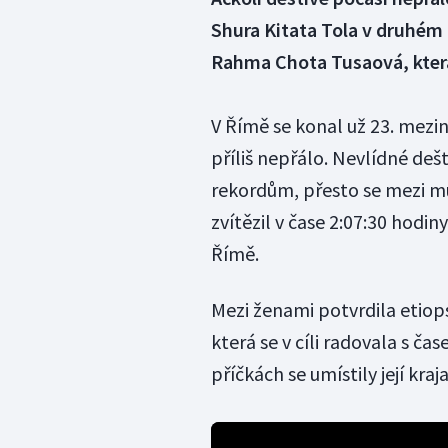
Shura Kitata Tola v druhém
Rahma Chota Tusaová, která 
V Římě se konal už 23. mezi
příliš nepřálo. Nevlídné de
rekordům, přesto se mezi mu
zvítězil v čase 2:07:30 hodin
Římě.
Mezi ženami potvrdila etio
která se v cíli radovala s č
příčkách se umístily její k