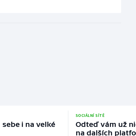
SOCIÁLNÍ SÍTĚ
 sebe i na velké
Odteď vám už nic
na dalších platf