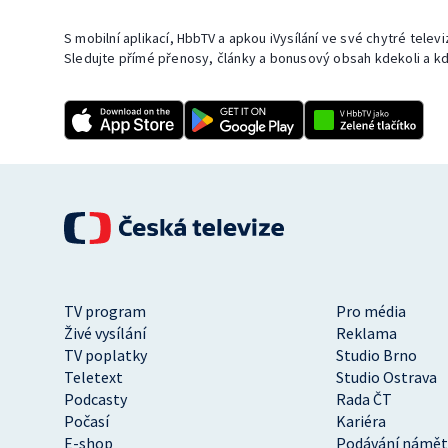
S mobilní aplikací, HbbTV a apkou iVysílání ve své chytré telev
Sledujte přímé přenosy, články a bonusový obsah kdekoli a kd
TV program
Pro média
Živé vysílání
Reklama
TV poplatky
Studio Brno
Teletext
Studio Ostrava
Podcasty
Rada ČT
Počasí
Kariéra
E-shop
Podávání námět