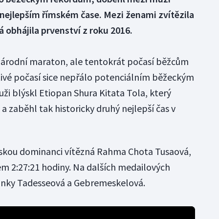
 nejlepším římském čase. Mezi ženami zvítězila
obhájila prvenství z roku 2016.
národní maraton, ale tentokrát počasí běžcům
štivé počasí sice nepřálo potenciálním běžeckým
ži blýskl Etiopan Shura Kitata Tola, který
y a zaběhl tak historicky druhý nejlepší čas v
pskou dominanci vítězná Rahma Chota Tusaová,
asem 2:27:21 hodiny. Na dalších medailových
rajanky Tadesseová a Gebremeskelová.