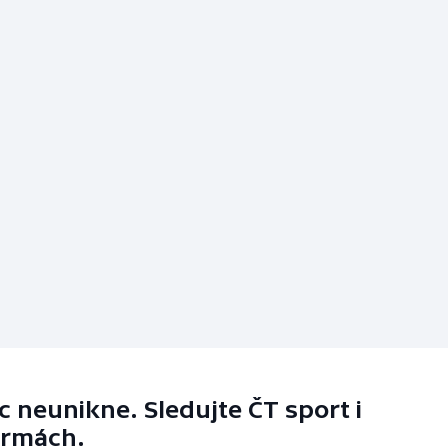
 neunikne. Sledujte ČT sport i
ormách.