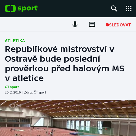
POPULÁRNÍ
SLEDOVAT
Fotbal
ATLETIKA
Republikové mistrovství v
Hokej
Ostravě bude poslední
prověrkou před halovým MS
Tenis
v atletice
Atletika
ČT sport
25. 2. 2016
|
Zdroj:
ČT sport
Cyklistika
DALŠÍ SPORTY
Americký fotbal
NEPŘEHLÉDNĚTE