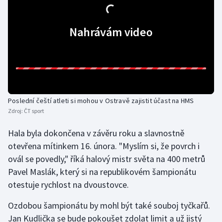
Gymnastika
Nahrávám video
Házená
Jezdectví
Judo
Poslední čeští atleti si mohou v Ostravě zajistit účast na HMS
Zdroj:
ČT sport
Krasobruslení
Hala byla dokončena v závěru roku a slavnostně
Lezení
otevřena mítinkem 16. února. "Myslím si, že povrch i
ovál se povedly," říká halový mistr světa na 400 metrů
Lyže a snowboard
Pavel Maslák, který si na republikovém šampionátu
otestuje rychlost na dvoustovce.
Moderní pětiboj
Ozdobou šampionátu by mohl být také souboj tyčkařů.
Motorsport
Jan Kudlička se bude pokoušet zdolat limit a už jistý