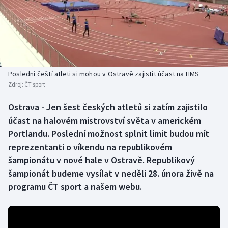
Baseball a softbal
Soutěže
Basketbal
Historické návraty
Biatlon
Aplikace ČT sport
Poslední čeští atleti si mohou v Ostravě zajistit účast na HMS
Boby a skeleton
AZ kvíz
Zdroj:
ČT sport
Box
Ostrava - Jen šest českých atletů si zatím zajistilo
účast na halovém mistrovství světa v americkém
Curling
Portlandu. Poslední možnost splnit limit budou mít
reprezentanti o víkendu na republikovém
Dostihy
šampionátu v nové hale v Ostravě. Republikový
šampionát budeme vysílat v neděli 28. února živě na
Florbal
programu ČT sport a našem webu.
Futsal
Golf