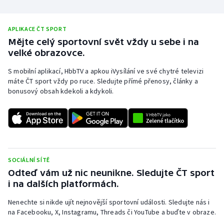
Stolní tenis
APLIKACE ČT SPORT
Triatlon
Mějte celý sportovní svět vždy u sebe i na
velké obrazovce.
Veslování
S mobilní aplikací, HbbTV a apkou iVysílání ve své chytré televizi
Vodní slalom
máte ČT sport vždy po ruce. Sledujte přímé přenosy, články a
bonusový obsah kdekoli a kdykoli.
Volejbal
Ostatní
SOCIÁLNÍ SÍTĚ
Odteď vám už nic neunikne. Sledujte ČT sport
i na dalších platformách.
Nenechte si nikde ujít nejnovější sportovní události. Sledujte nás i
na Facebooku, X, Instagramu, Threads či YouTube a buďte v obraze.