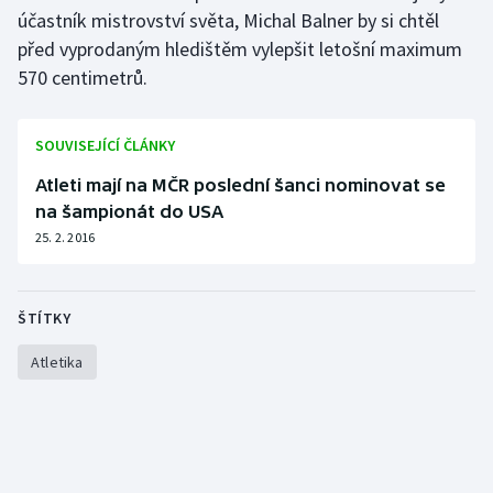
účastník mistrovství světa, Michal Balner by si chtěl
Olympijské hry
před vyprodaným hledištěm vylepšit letošní maximum
570 centimetrů.
Parasport
Plavání
SOUVISEJÍCÍ ČLÁNKY
Atleti mají na MČR poslední šanci nominovat se
Plážový volejbal
na šampionát do USA
25. 2. 2016
Ragby
Rychlobruslení
ŠTÍTKY
Rychlostní kanoistika
Atletika
Short track
Sportovní střelba