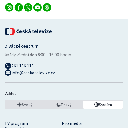
Divácké centrum
každý všední den:
8:00—16:00 hodin
261 136 113
info@ceskatelevize.cz
Vzhled
Světlý
Tmavý
Systém
TV program
Pro média