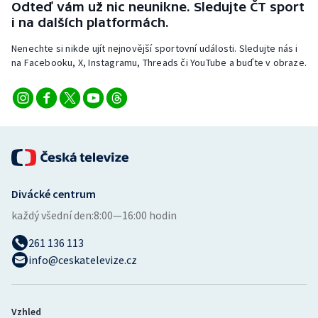
Odteď vám už nic neunikne. Sledujte ČT sport
Stolní tenis
i na dalších platformách.
Triatlon
Nenechte si nikde ujít nejnovější sportovní události. Sledujte nás i
na Facebooku, X, Instagramu, Threads či YouTube a buďte v obraze.
Veslování
Vodní slalom
Volejbal
Ostatní
Divácké centrum
každý všední den:
8:00—16:00 hodin
261 136 113
info@ceskatelevize.cz
Vzhled