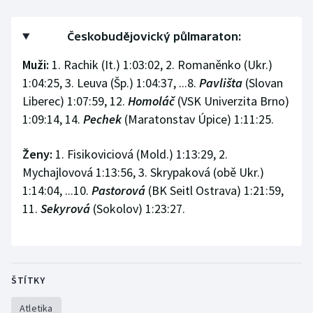
Gymnastika
Českobudějovický půlmaraton:
Muži:
1. Rachik (It.) 1:03:02, 2. Romaněnko (Ukr.)
Házená
1:04:25, 3. Leuva (Šp.) 1:04:37, ...8.
Pavlišta
(Slovan
Jezdectví
Liberec) 1:07:59, 12.
Homoláč
(VSK Univerzita Brno)
1:09:14, 14.
Pechek
(Maratonstav Úpice) 1:11:25.
Judo
Ženy:
1. Fisikoviciová (Mold.) 1:13:29, 2.
Krasobruslení
Mychajlovová 1:13:56, 3. Skrypaková (obě Ukr.)
1:14:04, ...10.
Pastorová
(BK Seitl Ostrava) 1:21:59,
Lezení
11.
Sekyrová
(Sokolov) 1:23:27.
Lyže a snowboard
Moderní pětiboj
ŠTÍTKY
Motorsport
Atletika