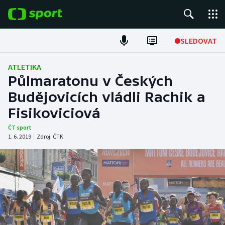
POPULÁRNÍ
SLEDOVAT
Fotbal
ATLETIKA
Půlmaratonu v Českých
Hokej
Budějovicích vládli Rachik a
Fisikoviciová
Tenis
ČT sport
Atletika
1. 6. 2019
|
Zdroj:
ČTK
Cyklistika
DALŠÍ SPORTY
Americký fotbal
NEPŘEHLÉDNĚTE