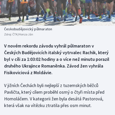
Baseball a softbal
Soutěže
Basketbal
Historické návraty
Biatlon
Aplikace ČT sport
Českobudějovický půlmaraton
Zdroj:
ČTK/Honza Ján
Boby a skeleton
AZ kvíz
V novém rekordu závodu vyhrál půlmaraton v
Českých Budějovicích italský vytrvalec Rachik, který
Box
byl v cíli za 1:03:02 hodiny a o více než minutu porazil
Curling
druhého Ukrajince Romaněnka. Závod žen vyhrála
Fisikoviciová z Moldávie.
Dostihy
V jižních Čechách byli nejlepší z tuzemských běžců
Florbal
Pavličta, který cílem proběhl osmý o čtyři místa před
Homoláčem. V kategorii žen byla desátá Pastorová,
Futsal
která však na vítězku ztratila přes osm minut.
Golf