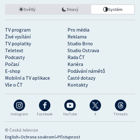
Světlý
Tmavý
Systém
TV program
Pro média
Živé vysílání
Reklama
TV poplatky
Studio Brno
Teletext
Studio Ostrava
Podcasty
Rada ČT
Počasí
Kariéra
E-shop
Podávání námětů
Mobilní a TV aplikace
Časté dotazy
Vše o ČT
Kontakty
Instagram
Facebook
YouTube
X
Threads
© Česká televize
•
•
English
Ochrana soukromí
Přístupnost