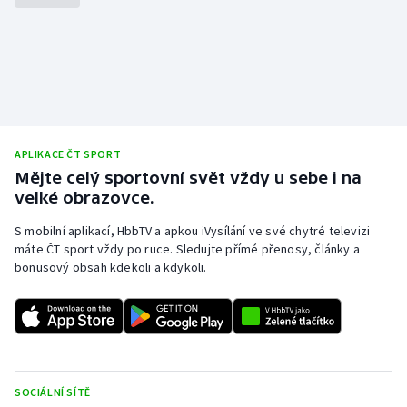
Olympijské hry
Parasport
Plavání
APLIKACE ČT SPORT
Plážový volejbal
Mějte celý sportovní svět vždy u sebe i na
velké obrazovce.
Ragby
S mobilní aplikací, HbbTV a apkou iVysílání ve své chytré televizi
Rychlobruslení
máte ČT sport vždy po ruce. Sledujte přímé přenosy, články a
bonusový obsah kdekoli a kdykoli.
Rychlostní kanoistika
Short track
Sportovní střelba
SOCIÁLNÍ SÍTĚ