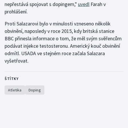
nepřestává spojovat s dopingem,"
uvedl
Farah v
Olympijské hry
prohlášení.
Parasport
Proti Salazarovi bylo v minulosti vzneseno několik
obvinění, naposledy v roce 2015, kdy britská stanice
Plavání
BBC přinesla informace o tom, že měl svým svěřencům
podávat injekce testosteronu. Americký kouč obvinění
Plážový volejbal
odmítl. USADA ve stejném roce začala Salazara
vyšetřovat.
Ragby
Rychlobruslení
ŠTÍTKY
Atletika
Doping
Rychlostní kanoistika
Short track
Sportovní střelba