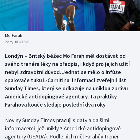
Baseball a softbal
Soutěže
Basketbal
Historické návraty
Biatlon
Aplikace ČT sport
Mo Farah
Zdroj:
REUTERS
Boby a skeleton
AZ kvíz
Londýn – Britský běžec Mo Farah měl dostávat od
svého trenéra léky na předpis, i když pro jejich užití
Box
nebyl zdravotní důvod. Jednat se mělo o infúze
Curling
spalovače tuků L-Carnitinu. Informaci zveřejnil list
Sunday Times, který se odkazuje na uniklou zprávu
Dostihy
Americké antidopingové agentury. Ta praktiky
Farahova kouče sleduje poslední dva roky.
Florbal
Noviny Sunday Times pracují s daty a dalšími
Futsal
informacemi, jež unikly z Americké antidopingové
agentury (USADA). Podle nich měl Farahův trenér
Golf