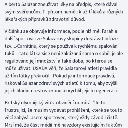
Alberto Salazar zneužívat léky na předpis, které dával
svým svěřencům. Ti přitom neměli k užití léků a různých
Gymnastika
lékařských přípravků zdravotní důvod.
Házená
V článku se objevuje informace, podle níž měl Farah a
další sportovci ze Salazarovy skupiny dostávat infúze
Jezdectví
tzv. L-Carnitinu, který se používá k rychlému spalování
tuků – tato látka sice není zakázaná sama o sobě, je ale
Judo
regulováno její množství a také doba, po kterou se
může užívat. USADA věří, že Salazarovi atleti pravidla
Krasobruslení
užitím látky překročili. Pokud je informace pravdivá,
Lezení
riskoval Salazar zdraví svých atletů k tomu, aby zvýšil
jejich hladinu testosteronu a urychlil jejich regeneraci.
Lyže a snowboard
Britský olympijský vítěz obvinění odmítá. "Je to
Moderní pětiboj
frustrující, že musím vydávat prohlášení, které se touto
věcí zabývá. Jsem sportovec, který vždy závodil čistě.
Motorsport
Mrzí mě, že část médií mě navzdory existujícím faktům