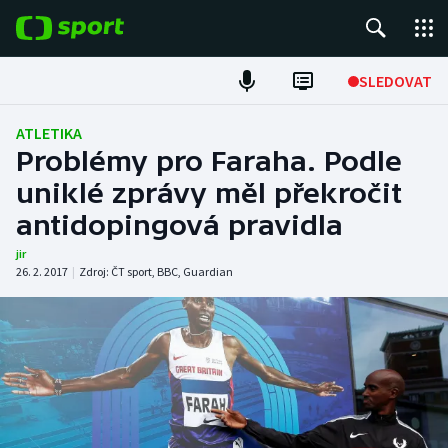
POPULÁRNÍ
SLEDOVAT
Fotbal
ATLETIKA
Problémy pro Faraha. Podle
Hokej
uniklé zprávy měl překročit
antidopingová pravidla
Tenis
jir
Atletika
26. 2. 2017
|
Zdroj:
ČT sport
,
BBC
,
Guardian
Cyklistika
DALŠÍ SPORTY
Americký fotbal
NEPŘEHLÉDNĚTE