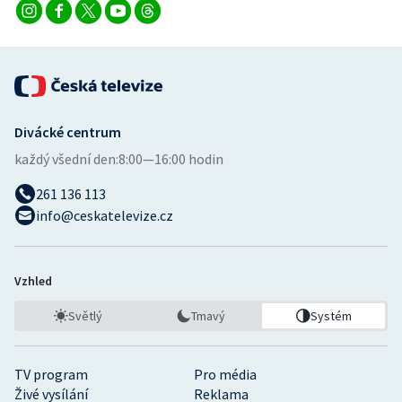
Divácké centrum
každý všední den:
8:00—16:00 hodin
261 136 113
info@ceskatelevize.cz
Vzhled
Světlý
Tmavý
Systém
TV program
Pro média
Živé vysílání
Reklama