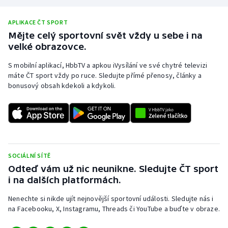
Stolní tenis
APLIKACE ČT SPORT
Triatlon
Mějte celý sportovní svět vždy u sebe i na
velké obrazovce.
Veslování
S mobilní aplikací, HbbTV a apkou iVysílání ve své chytré televizi
máte ČT sport vždy po ruce. Sledujte přímé přenosy, články a
Vodní slalom
bonusový obsah kdekoli a kdykoli.
Volejbal
Ostatní
SOCIÁLNÍ SÍTĚ
Odteď vám už nic neunikne. Sledujte ČT sport
i na dalších platformách.
Nenechte si nikde ujít nejnovější sportovní události. Sledujte nás i
na Facebooku, X, Instagramu, Threads či YouTube a buďte v obraze.