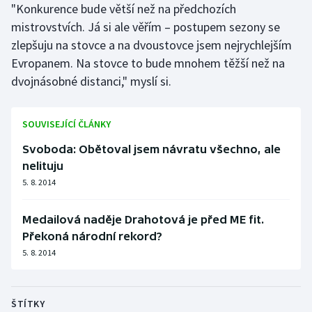
"Konkurence bude větší než na předchozích
Olympijské hry
mistrovstvích. Já si ale věřím – postupem sezony se
zlepšuju na stovce a na dvoustovce jsem nejrychlejším
Parasport
Evropanem. Na stovce to bude mnohem těžší než na
dvojnásobné distanci," myslí si.
Plavání
Plážový volejbal
SOUVISEJÍCÍ ČLÁNKY
Svoboda: Obětoval jsem návratu všechno, ale
Ragby
nelituju
5. 8. 2014
Rychlobruslení
Medailová naděje Drahotová je před ME fit.
Rychlostní kanoistika
Překoná národní rekord?
5. 8. 2014
Short track
Sportovní střelba
ŠTÍTKY