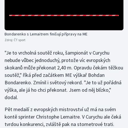
Gymnastika
Házená
Bondarenko s Lemaitrem finišují přípravy na ME
Jezdectví
Zdroj:
ČT sport
"Je to vrcholná soutěž roku, šampionát v Curychu
Judo
nebude vůbec jednoduchý, protože víc evropských
skokanů může překonat 2,40 m. Opravdu čekám těžkou
Krasobruslení
soutěž," říká před začátkem ME výškař Bohdan
Lezení
Bondarenko. Zmínil i světový rekord. "Je to už pořádná
výška, ale já ho chci překonat. Jsem od něj blízko,"
Lyže a snowboard
dodal.
Pět medailí z evropských mistrovství už má na svém
Moderní pětiboj
kontě sprinter Christophe Lemaitre. V Curychu ale čeká
Motorsport
tvrdou konkurenci, zvláště pak na stometrové trati.