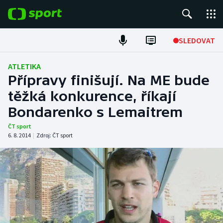
POPULÁRNÍ
SLEDOVAT
Fotbal
ATLETIKA
Přípravy finišují. Na ME bude
Hokej
těžká konkurence, říkají
Bondarenko s Lemaitrem
Tenis
ČT sport
Atletika
6. 8. 2014
|
Zdroj:
ČT sport
Cyklistika
DALŠÍ SPORTY
Americký fotbal
NEPŘEHLÉDNĚTE