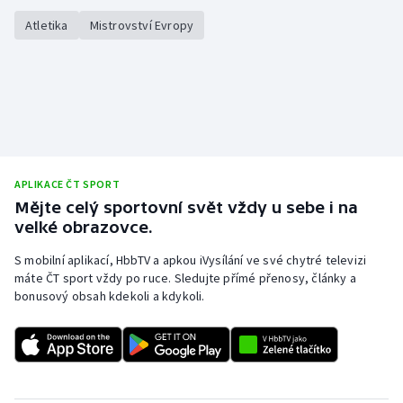
Stolní tenis
Atletika
Mistrovství Evropy
Triatlon
Veslování
Vodní slalom
Volejbal
APLIKACE ČT SPORT
Mějte celý sportovní svět vždy u sebe i na
velké obrazovce.
Ostatní
S mobilní aplikací, HbbTV a apkou iVysílání ve své chytré televizi
máte ČT sport vždy po ruce. Sledujte přímé přenosy, články a
bonusový obsah kdekoli a kdykoli.