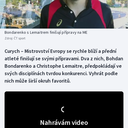
Baseball a softbal
Soutěže
Basketbal
Historické návraty
Biatlon
Aplikace ČT sport
Bondarenko s Lemaitrem finišují přípravy na ME
Zdroj:
ČT sport
Boby a skeleton
AZ kvíz
Curych – Mistrovství Evropy se rychle blíží a přední
atleté finišují se svými přípravami. Dva z nich, Bohdan
Box
Bondarenko a Christophe Lemaitre, předpokládají ve
Curling
svých disciplínách tvrdou konkurenci. Vyhrát podle
nich může širší okruh favoritů.
Dostihy
Florbal
Futsal
Nahrávám video
Golf