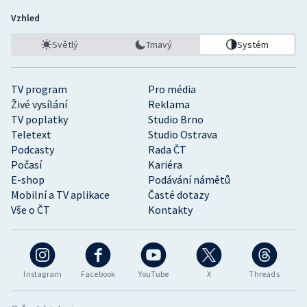
Vzhled
Světlý
Tmavý
Systém
TV program
Pro média
Živé vysílání
Reklama
TV poplatky
Studio Brno
Teletext
Studio Ostrava
Podcasty
Rada ČT
Počasí
Kariéra
E-shop
Podávání námětů
Mobilní a TV aplikace
Časté dotazy
Vše o ČT
Kontakty
Instagram
Facebook
YouTube
X
Threads