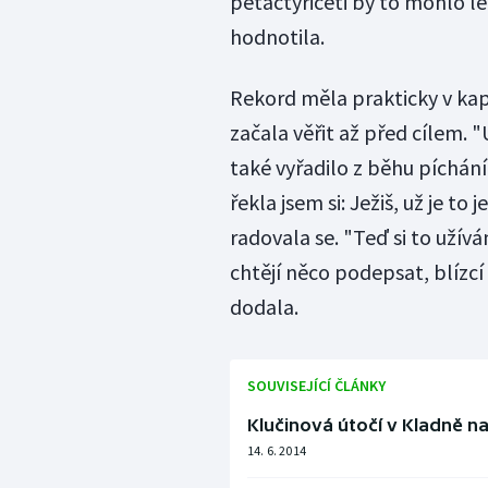
pětačtyřiceti by to mohlo let
hodnotila.
Rekord měla prakticky v kap
začala věřit až před cílem. 
také vyřadilo z běhu píchání
řekla jsem si: Ježiš, už je to
radovala se. "Teď si to užívám
chtějí něco podepsat, blízcí 
dodala.
SOUVISEJÍCÍ ČLÁNKY
Klučinová útočí v Kladně n
14. 6. 2014