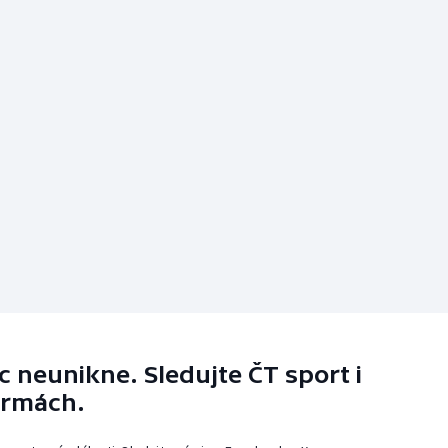
 neunikne. Sledujte ČT sport i
ormách.