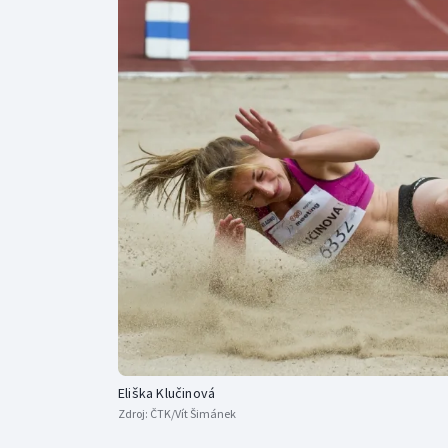
Curling
Dostihy
Florbal
Futsal
Golf
Gymnastika
Eliška Klučinová
Zdroj:
ČTK/Vít Šimánek