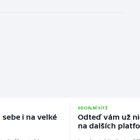
SOCIÁLNÍ SÍTĚ
 sebe i na velké
Odteď vám už nic
na dalších platf