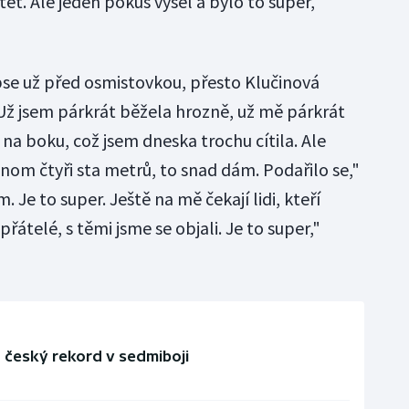
ět. Ale jeden pokus vyšel a bylo to super,"
se už před osmistovkou, přesto Klučinová
"Už jsem párkrát běžela hrozně, už mě párkrát
 na boku, což jsem dneska trochu cítila. Ale
 jenom čtyři sta metrů, to snad dám. Podařilo se,"
. Je to super. Ještě na mě čekají lidi, kteří
přátelé, s těmi jsme se objali. Je to super,"
a český rekord v sedmiboji