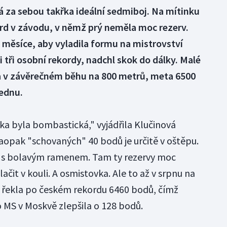
á za sebou takřka ideální sedmiboj. Na mítinku
ord v závodu, v němž prý neměla moc rezerv.
 měsíce, aby vyladila formu na mistrovství
i tři osobní rekordy, nadchl skok do dálky. Malé
u a v závěrečném běhu na 800 metrů, meta 6500
lednu.
ka byla bombastická," vyjádřila Klučinová
Naopak "schovaných" 40 bodů je určitě v oštěpu.
 s bolavým ramenem. Tam ty rezervy moc
lačit v kouli. A osmistovka. Ale to až v srpnu na
" řekla po českém rekordu 6460 bodů, čímž
 MS v Moskvě zlepšila o 128 bodů.