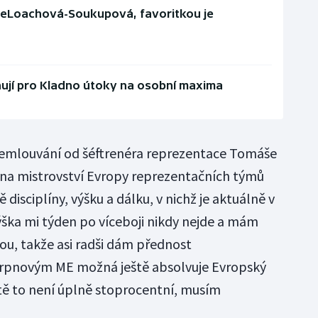
eLoachová-Soukupová, favoritkou je
nují pro Kladno útoky na osobní maxima
přemlouvání od šéftrenéra reprezentace Tomáše
t na mistrovství Evropy reprezentačních týmů
 disciplíny, výšku a dálku, v nichž je aktuálně v
ýška mi týden po víceboji nikdy nejde a mám
ou, takže asi radši dám přednost
 srpnovým ME možná ještě absolvuje Evropský
ště to není úplně stoprocentní, musím