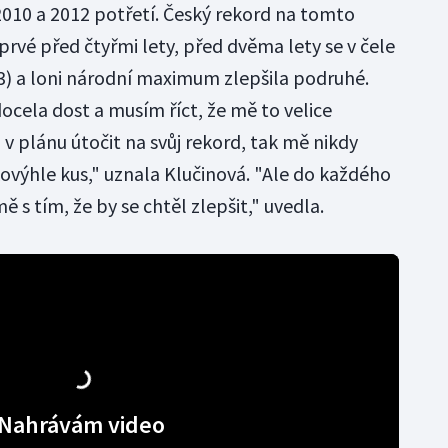
2010 a 2012 potřetí. Český rekord na tomto
rvé před čtyřmi lety, před dvěma lety se v čele
) a loni národní maximum zlepšila podruhé.
ocela dost a musím říct, že mě to velice
 v plánu útočit na svůj rekord, tak mě nikdy
ovýhle kus," uznala Klučinová. "Ale do každého
 s tím, že by se chtěl zlepšit," uvedla.
Nahrávám video