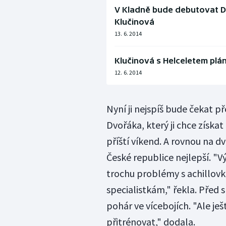
V Kladně bude debutovat D
Klučinová
13. 6. 2014
Klučinová s Helceletem plá
12. 6. 2014
Nyní ji nejspíš bude čekat 
Dvořáka, který ji chce získa
příští víkend. A rovnou na dvě
České republice nejlepší. "V
trochu problémy s achillovk
specialistkám," řekla. Před
pohár ve vícebojích. "Ale je
přitrénovat," dodala.