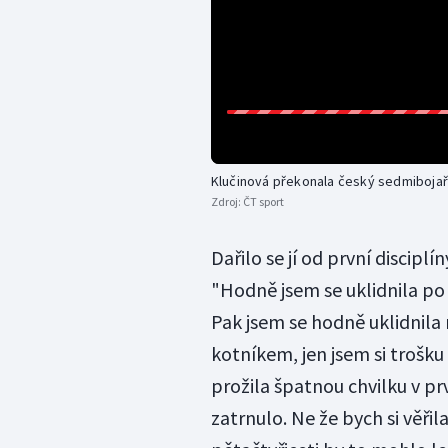
Klučinová překonala český sedmiboja
Zdroj:
ČT sport
Dařilo se jí od první disciplín
"Hodně jsem se uklidnila po 
Pak jsem se hodně uklidnila
kotníkem, jen jsem si trošku
prožila špatnou chvilku v pr
zatrnulo. Ne že bych si věři