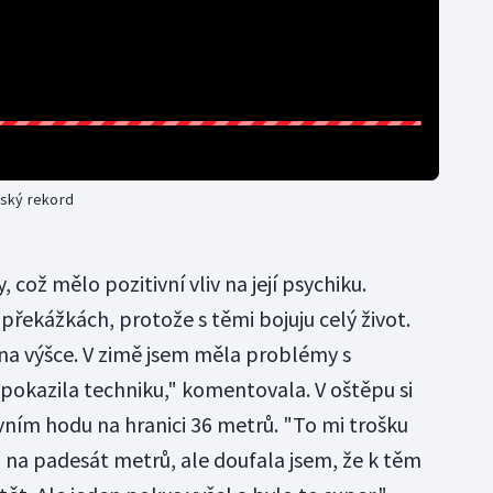
řský rekord
y, což mělo pozitivní vliv na její psychiku.
překážkách, protože s těmi bojuju celý život.
 na výšce. V zimě jsem měla problémy s
 pokazila techniku," komentovala. V oštěpu si
vním hodu na hranici 36 metrů. "To mi trošku
la na padesát metrů, ale doufala jsem, že k těm