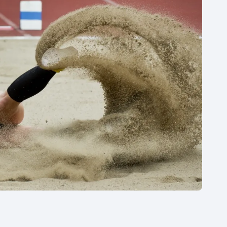
Moderní pětiboj
Triatlon
Motorsport
Veslování
Olympijské hry
Vodní slalom
Parasport
Volejbal
Plavání
Ostatní
Plážový volejbal