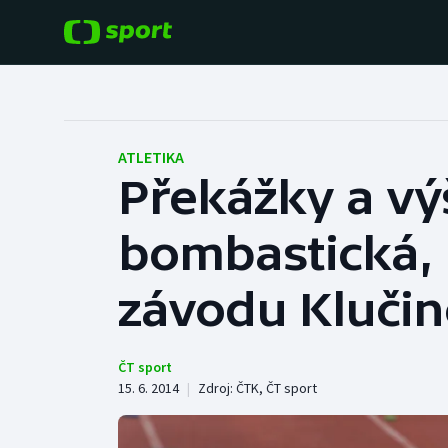
POPULÁRNÍ
DALŠÍ SPORTY
Fotbal
Americký fotbal
ATLETIKA
Překážky a vý
Hokej
Baseball a softbal
bombastická, 
Tenis
Basketbal
Atletika
závodu Kluči
Biatlon
Cyklistika
Boby a skeleton
ČT sport
15. 6. 2014
|
Zdroj:
ČTK
,
ČT sport
Box