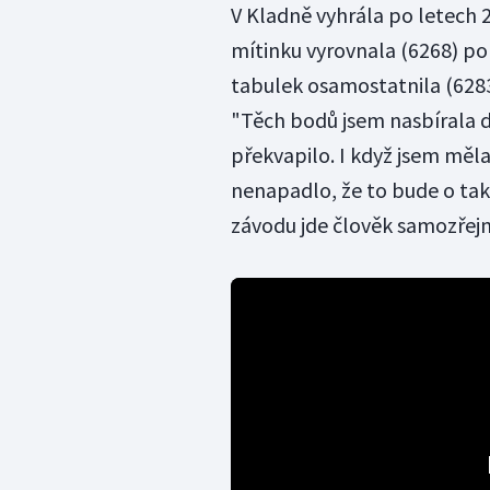
V Kladně vyhrála po letech 
mítinku vyrovnala (6268) pop
tabulek osamostatnila (6283
"Těch bodů jsem nasbírala d
překvapilo. I když jsem měla
nenapadlo, že to bude o tak
závodu jde člověk samozřejmě