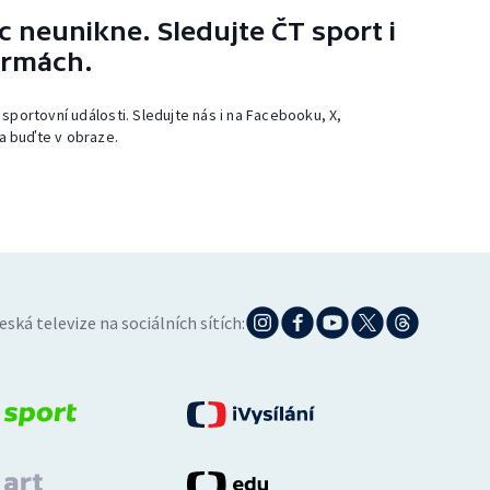
 neunikne. Sledujte ČT sport i
ormách.
 sportovní události. Sledujte nás i na Facebooku, X,
a buďte v obraze.
eská televize na sociálních sítích: