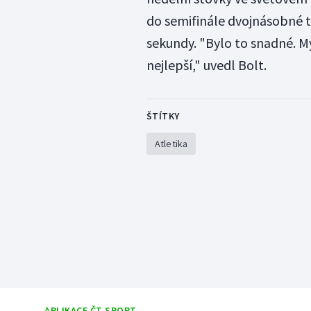
do semifinále dvojnásobné t
sekundy. "Bylo to snadné. M
nejlepší," uvedl Bolt.
ŠTÍTKY
Atletika
APLIKACE ČT SPORT