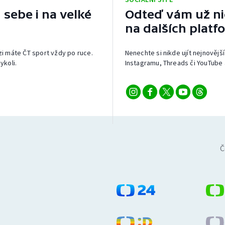
 sebe i na velké
Odteď vám už nic
na dalších platf
izi máte ČT sport vždy po ruce.
Nenechte si nikde ujít nejnovější
ykoli.
Instagramu, Threads či YouTube 
Č