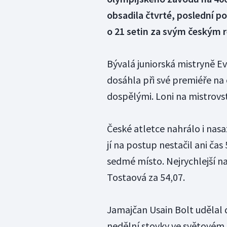
obsadila čtvrté, poslední 
o 21 setin za svým českým 
Bývalá juniorská mistryně 
dosáhla při své premiéře na
dospělými. Loni na mistrovst
České atletce nahrálo i nas
jí na postup nestačil ani ča
sedmé místo. Nejrychlejší 
Tostaová za 54,07.
Jamajčan Usain Bolt udělal d
nedělní stovky ve světovém