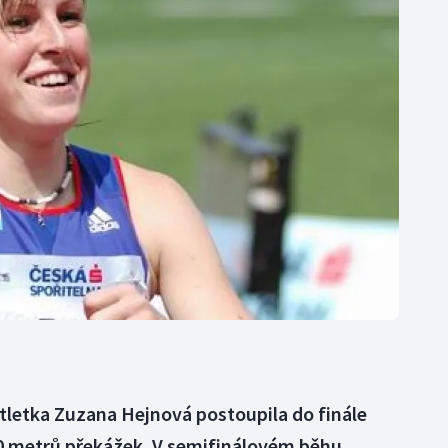
Moderní pětiboj
Triatlon
Motorsport
Veslování
Olympijské hry
Vodní slalom
Parasport
Volejbal
Plavání
Ostatní
Plážový volejbal
tletka Zuzana Hejnová postoupila do finále
0 metrů překážek. V semifinálovém běhu