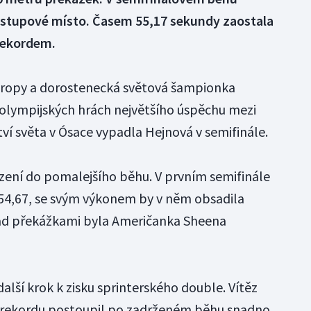
postupové místo. Časem 55,17 sekundy zaostala
rekordem.
Evropy a dorostenecká světová šampionka
 olympijských hrách největšího úspěchu mezi
ví světa v Ósace vypadla Hejnová v semifinále.
azení do pomalejšího běhu. V prvním semifinále
s 54,67, se svým výkonem by v něm obsadila
nad překážkami byla Američanka Sheena
alší krok k zisku sprinterského double. Vítěz
 rekordu postoupil po zadrženém běhu snadno