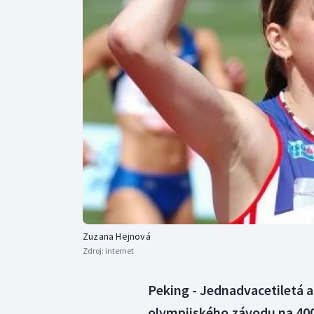
Curling
Dostihy
Florbal
Futsal
Golf
Gymnastika
Zuzana Hejnová
Zdroj:
internet
Peking - Jednadvacetiletá a
olympijského závodu na 40