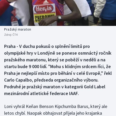
Baseball a softbal
Soutěže
Basketbal
Historické návraty
Biatlon
Aplikace ČT sport
Pražský maraton
Zdroj:
ČT4
Boby a skeleton
AZ kvíz
Praha - V duchu pokusů o splnění limitů pro
olympijské hry v Londýně se ponese osmnáctý ročník
Box
pražského maratonu, který se poběží v neděli a na
Curling
startu bude 9 000 lidí. "Mohu s klidným srdcem říci, že
Praha je nejlepší místo pro běhání v celé Evropě," řekl
Dostihy
Carlo Capalbo, předseda organizačního výboru.
Podruhé je pražský maraton v kategorii Gold Label
Florbal
mezinárodní atletické federace IAAF.
Futsal
Loni vyhrál Keňan Benson Kipchumba Barus, který ale
letos chybí. Naopak obhajovat přijela jeho krajanka
Golf