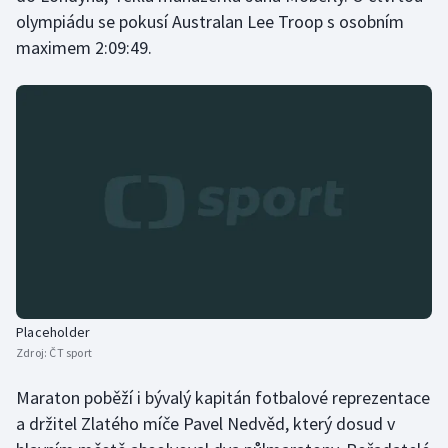
Stolní tenis
olympiádu se pokusí Australan Lee Troop s osobním
maximem 2:09:49.
Triatlon
Veslování
Vodní slalom
Volejbal
Ostatní
Placeholder
Zdroj:
ČT sport
Maraton poběží i bývalý kapitán fotbalové reprezentace
a držitel Zlatého míče Pavel Nedvěd, který dosud v