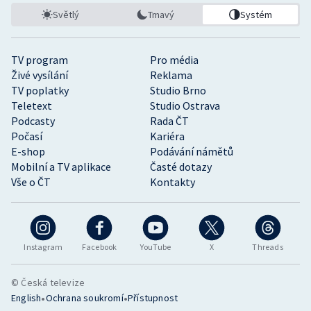
Světlý
Tmavý
Systém
TV program
Pro média
Živé vysílání
Reklama
TV poplatky
Studio Brno
Teletext
Studio Ostrava
Podcasty
Rada ČT
Počasí
Kariéra
E-shop
Podávání námětů
Mobilní a TV aplikace
Časté dotazy
Vše o ČT
Kontakty
Instagram
Facebook
YouTube
X
Threads
© Česká televize
•
•
English
Ochrana soukromí
Přístupnost