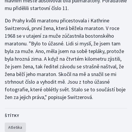
hlavním městě absolvoval dva půlmaratony. Pořadatelé
mu přidělili startovní číslo 11.
Do Prahy kvůli maratonu přicestovala i Kathrine
Switzerová, první žena, která běžela maraton. V roce
1968 se v utajení za muže zúčastnila bostonského
maratonu. "Bylo to úžasné. Lidi si myslí, že jsem tam
byla za muže. Ano, měla jsem na sobě tepláky, protože
byla hrozná zima. A když na čtvrtém kilometru zjistili,
že jsem žena, tak ředitel závodu se strašně naštval, že
žena běží jeho maraton. Skočil na mě a snažil se mi
strhnout číslo a vyhodit mě. Jsou z toho úžasné
fotografie, které oblétly svět. Stalo se to součástí boje
žen za jejich práva," popisuje Switzerová.
ŠTÍTKY
Atletika