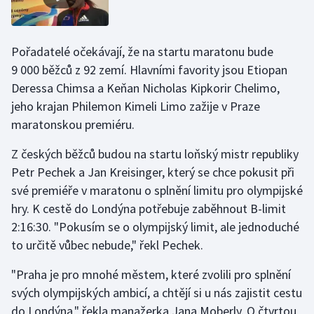
Olympijské hry
Pořadatelé očekávají, že na startu maratonu bude
Parasport
9 000 běžců z 92 zemí. Hlavními favority jsou Etiopan
Deressa Chimsa a Keňan Nicholas Kipkorir Chelimo,
Plavání
jeho krajan Philemon Kimeli Limo zažije v Praze
Plážový volejbal
maratonskou premiéru.
Z českých běžců budou na startu loňský mistr republiky
Ragby
Petr Pechek a Jan Kreisinger, který se chce pokusit při
své premiéře v maratonu o splnění limitu pro olympijské
Rychlobruslení
hry. K cestě do Londýna potřebuje zaběhnout B-limit
Rychlostní kanoistika
2:16:30. "Pokusím se o olympijský limit, ale jednoduché
to určitě vůbec nebude," řekl Pechek.
Short track
"Praha je pro mnohé městem, které zvolili pro splnění
Sportovní střelba
svých olympijských ambicí, a chtějí si u nás zajistit cestu
do Londýna," řekla manažerka Jana Moberly. O čtvrtou