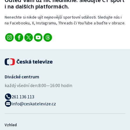
Odteď vám už nic neunikne. Sledujte ČT sport
i na dalších platformách.
Nenechte si nikde ujít nejnovější sportovní události. Sledujte nás i
na Facebooku, X, Instagramu, Threads či YouTube a buďte v obraze.
Divácké centrum
každý všední den:
8:00—16:00 hodin
261 136 113
info@ceskatelevize.cz
Vzhled