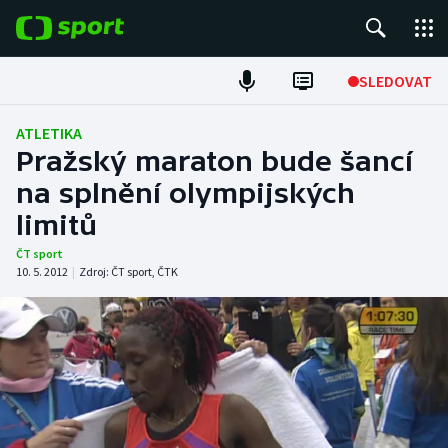
POPULÁRNÍ
SLEDOVAT
Fotbal
ATLETIKA
Pražský maraton bude šancí
Hokej
na splnění olympijských
limitů
Tenis
ČT sport
Atletika
10. 5. 2012
|
Zdroj:
ČT sport
,
ČTK
Cyklistika
DALŠÍ SPORTY
Americký fotbal
NEPŘEHLÉDNĚTE