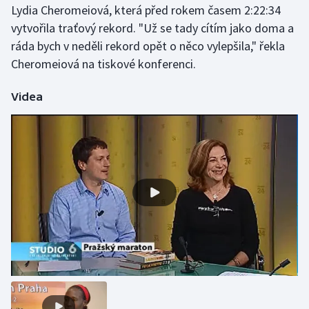
Lydia Cheromeiová, která před rokem časem 2:22:34
vytvořila traťový rekord. "Už se tady cítím jako doma a
Gymnastika
ráda bych v neděli rekord opět o něco vylepšila," řekla
Cheromeiová na tiskové konferenci.
Házená
Videa
Jezdectví
Judo
Krasobruslení
Lezení
Lyže a snowboard
Moderní pětiboj
Motorsport