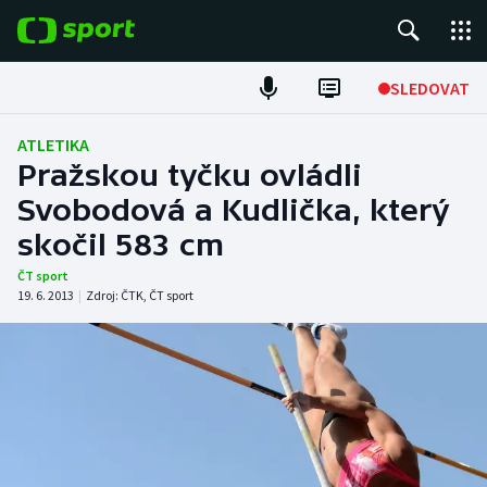
POPULÁRNÍ
SLEDOVAT
Fotbal
ATLETIKA
Pražskou tyčku ovládli
Hokej
Svobodová a Kudlička, který
skočil 583 cm
Tenis
ČT sport
Atletika
19. 6. 2013
|
Zdroj:
ČTK
,
ČT sport
Cyklistika
DALŠÍ SPORTY
Americký fotbal
NEPŘEHLÉDNĚTE