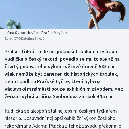
Baseball a softbal
Soutěže
Basketbal
Historické návraty
Biatlon
Aplikace ČT sport
Jiřina Svobodová na Pražské tyčce
Zdroj:
ČTK/Kateřina Šulová
Boby a skeleton
AZ kvíz
Praha - Třikrát se letos pokoušel skokan o tyči Jan
Kudlička o český rekord, povedlo se mu to ale až na
Box
čtvrtý pokus. Jeho výkon světové úrovně 583 cm
Curling
však nemůže být zanesen do historických tabulek,
neboť padl na Pražské tyčce, která byla na
Dostihy
Václavském náměstí pouze exhibičním závodem. Mezi
ženami vyhrála Jiřina Svobodová za skok 445 cm.
Florbal
Kudlička se alespoň stal nejlepším českým tyčkařem
Futsal
historie. Dosavadní nejlepší exhibiční výkon českého
rekordmana Adama Ptáčka z téhož závodu překonal o
Golf