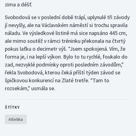
zima a déšť.
Olympijské hry
Svobodová se v poslední době trápí, uplynulé tři závody
Parasport
jí nevyšly, ale na Václavském náměstí si trochu spravila
náladu. Ve výsledkové listině má sice napsáno 445 cm,
Plavání
ale mimo soutěž v rámci tréninku překonala na čtvrtý
pokus laťku o decimetr výš. "Jsem spokojená. Vím, že
Plážový volejbal
forma je, i na lepší výkon. Bylo to tu rychlé, foukalo do
zad, nezvyklé podmínky oproti posledním závodům,"
Ragby
řekla Svobodová, kterou čeká příští týden závod se
špičkovou konkurencí na Zlaté tretře. "Tam to
Rychlobruslení
rozsekám," usmála se.
Rychlostní kanoistika
ŠTÍTKY
Short track
Atletika
Sportovní střelba