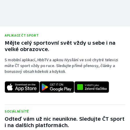
Stolní tenis
Triatlon
Veslování
APLIKACE ČT SPORT
Mějte celý sportovní svět vždy u sebe i na
Vodní slalom
velké obrazovce.
Volejbal
S mobilní aplikací, HbbTV a apkou iVysílání ve své chytré televizi
máte ČT sport vždy po ruce. Sledujte přímé přenosy, články a
bonusový obsah kdekoli a kdykoli.
Ostatní
SOCIÁLNÍ SÍTĚ
Odteď vám už nic neunikne. Sledujte ČT sport
i na dalších platformách.