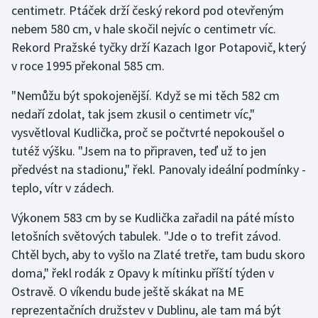
centimetr. Ptáček drží český rekord pod otevřeným
nebem 580 cm, v hale skočil nejvíc o centimetr víc.
Gymnastika
Rekord Pražské tyčky drží Kazach Igor Potapovič, který
v roce 1995 překonal 585 cm.
Házená
"Nemůžu být spokojenější. Když se mi těch 582 cm
Jezdectví
nedaří zdolat, tak jsem zkusil o centimetr víc,"
vysvětloval Kudlička, proč se počtvrté nepokoušel o
Judo
tutéž výšku. "Jsem na to připraven, teď už to jen
předvést na stadionu," řekl. Panovaly ideální podmínky -
Krasobruslení
teplo, vítr v zádech.
Lezení
Výkonem 583 cm by se Kudlička zařadil na páté místo
letošních světových tabulek. "Jde o to trefit závod.
Lyže a snowboard
Chtěl bych, aby to vyšlo na Zlaté tretře, tam budu skoro
Moderní pětiboj
doma," řekl rodák z Opavy k mítinku příští týden v
Ostravě. O víkendu bude ještě skákat na ME
Motorsport
reprezentačních družstev v Dublinu, ale tam má být