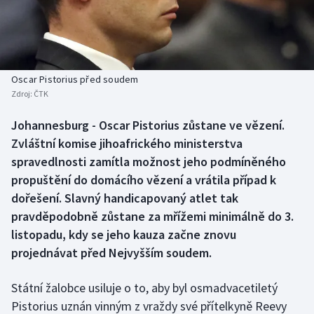
Baseball a softbal
Soutěže
Basketbal
Historické návraty
Biatlon
Aplikace ČT sport
Oscar Pistorius před soudem
Zdroj:
ČTK
Boby a skeleton
AZ kvíz
Johannesburg - Oscar Pistorius zůstane ve vězení.
Zvláštní komise jihoafrického ministerstva
Box
spravedlnosti zamítla možnost jeho podmíněného
Curling
propuštění do domácího vězení a vrátila případ k
dořešení. Slavný handicapovaný atlet tak
Dostihy
pravděpodobně zůstane za mřížemi minimálně do 3.
listopadu, kdy se jeho kauza začne znovu
Florbal
projednávat před Nejvyšším soudem.
Futsal
Státní žalobce usiluje o to, aby byl osmadvacetiletý
Pistorius uznán vinným z vraždy své přítelkyně Reevy
Golf