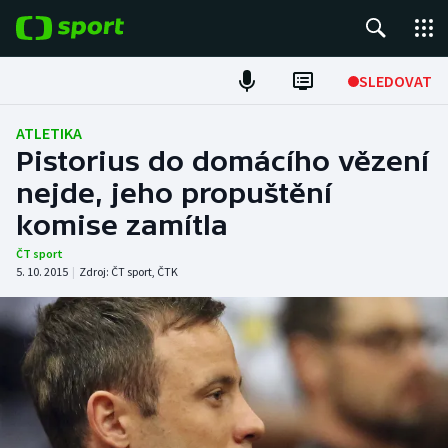
POPULÁRNÍ
SLEDOVAT
Fotbal
ATLETIKA
Pistorius do domácího vězení
Hokej
nejde, jeho propuštění
komise zamítla
Tenis
ČT sport
Atletika
5. 10. 2015
|
Zdroj:
ČT sport
,
ČTK
Cyklistika
DALŠÍ SPORTY
Americký fotbal
NEPŘEHLÉDNĚTE