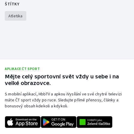
Stolní tenis
ŠTÍTKY
Atletika
Triatlon
Veslování
Vodní slalom
Volejbal
APLIKACE ČT SPORT
Ostatní
Mějte celý sportovní svět vždy u sebe i na
velké obrazovce.
S mobilní aplikací, HbbTV a apkou iVysílání ve své chytré televizi
máte ČT sport vždy po ruce. Sledujte přímé přenosy, články a
bonusový obsah kdekoli a kdykoli.