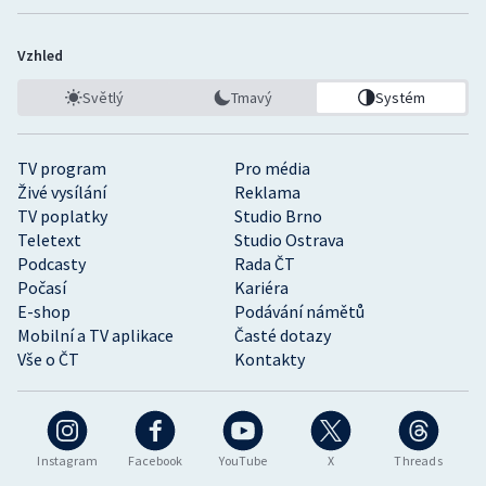
Vzhled
Světlý
Tmavý
Systém
TV program
Pro média
Živé vysílání
Reklama
TV poplatky
Studio Brno
Teletext
Studio Ostrava
Podcasty
Rada ČT
Počasí
Kariéra
E-shop
Podávání námětů
Mobilní a TV aplikace
Časté dotazy
Vše o ČT
Kontakty
Instagram
Facebook
YouTube
X
Threads