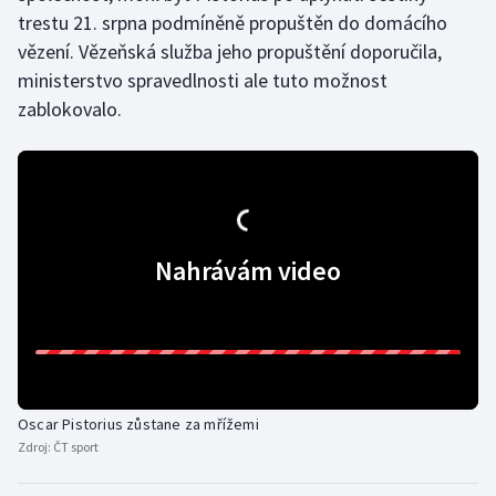
trestu 21. srpna podmíněně propuštěn do domácího
Olympijské hry
vězení. Vězeňská služba jeho propuštění doporučila,
ministerstvo spravedlnosti ale tuto možnost
Parasport
zablokovalo.
Plavání
Plážový volejbal
Ragby
Nahrávám video
Rychlobruslení
Rychlostní kanoistika
Short track
Oscar Pistorius zůstane za mřížemi
Zdroj:
ČT sport
Sportovní střelba