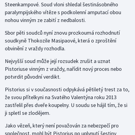
Steenkampové. Soud vloni shledal šestinásobného
paralympijského vítěze s podkolenní amputací obou
Gymnastika
nohou vinným ze zabití z nedbalosti.
Házená
Sbor pěti soudců nyní znovu prozkoumá rozhodnutí
soudkyně Thokozile Masipaové, která o zproštění
Jezdectví
obvinění z vraždy rozhodla.
Judo
Nejvyšší soud může její rozsudek zrušit a uznat
Pistoriuse vinným z vraždy, nařídit nový proces nebo
Krasobruslení
potvrdit původní verdikt.
Lezení
Pistorius si v současnosti odpykává pětiletý trest za to,
že svou přítelkyni na Svatého Valentýna roku 2013
Lyže a snowboard
zastřelil přes dveře koupelny. U soudu se hájil tím, že si
ji spletl se zlodějem.
Moderní pětiboj
Jako vězeň, který není považován za nebezpečí pro
Motorsport
společnost, mohl být Pistorius po uplynutí šestiny