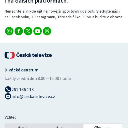
i na dalších platformách.
Nenechte si nikde ujít nejnovější sportovní události. Sledujte nás i
na Facebooku, X, Instagramu, Threads či YouTube a buďte v obraze.
Divácké centrum
každý všední den:
8:00—16:00 hodin
261 136 113
info@ceskatelevize.cz
Vzhled