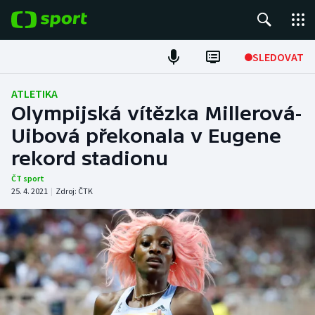
POPULÁRNÍ
SLEDOVAT
Fotbal
ATLETIKA
Olympijská vítězka Millerová-
Hokej
Uibová překonala v Eugene
rekord stadionu
Tenis
ČT sport
Atletika
25. 4. 2021
|
Zdroj:
ČTK
Cyklistika
DALŠÍ SPORTY
Americký fotbal
NEPŘEHLÉDNĚTE