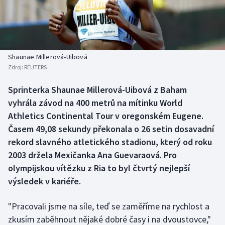
Baseball a softbal
Soutěže
Basketbal
Historické návraty
Biatlon
Aplikace ČT sport
Shaunae Millerová-Uibová
Zdroj:
REUTERS
Boby a skeleton
AZ kvíz
Sprinterka Shaunae Millerová-Uibová z Baham
vyhrála závod na 400 metrů na mítinku World
Box
Athletics Continental Tour v oregonském Eugene.
Curling
Časem 49,08 sekundy překonala o 26 setin dosavadní
rekord slavného atletického stadionu, který od roku
Dostihy
2003 držela Mexičanka Ana Guevaraová. Pro
olympijskou vítězku z Ria to byl čtvrtý nejlepší
Florbal
výsledek v kariéře.
Futsal
"Pracovali jsme na síle, teď se zaměříme na rychlost a
zkusím zaběhnout nějaké dobré časy i na dvoustovce,"
Golf