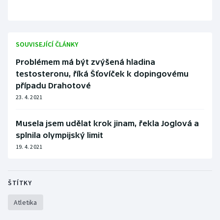
Stolní tenis
Triatlon
SOUVISEJÍCÍ ČLÁNKY
Veslování
Problémem má být zvýšená hladina
testosteronu, říká Šťovíček k dopingovému
Vodní slalom
případu Drahotové
23. 4. 2021
Volejbal
Musela jsem udělat krok jinam, řekla Joglová a
Ostatní
splnila olympijský limit
19. 4. 2021
ŠTÍTKY
Atletika