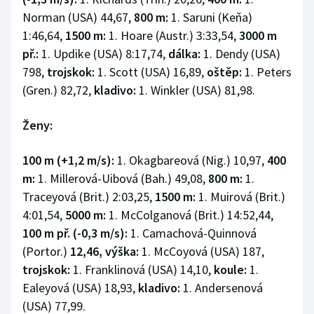
Norman (USA) 44,67,
800 m:
1. Saruni (Keňa)
Olympijské hry
1:46,64,
1500 m:
1. Hoare (Austr.) 3:33,54,
3000 m
př.:
1. Updike (USA) 8:17,74,
dálka:
1. Dendy (USA)
Parasport
798,
trojskok:
1. Scott (USA) 16,89,
oštěp:
1. Peters
Plavání
(Gren.) 82,72,
kladivo:
1. Winkler (USA) 81,98.
Plážový volejbal
Ženy:
Ragby
100 m (+1,2 m/s):
1. Okagbareová (Nig.) 10,97,
400
m:
1. Millerová-Uibová (Bah.) 49,08,
800 m:
1.
Rychlobruslení
Traceyová (Brit.) 2:03,25,
1500 m:
1. Muirová (Brit.)
4:01,54,
5000 m:
1. McColganová (Brit.) 14:52,44,
Rychlostní kanoistika
100 m př. (-0,3 m/s):
1. Camachová-Quinnová
(Portor.)
12,46, výška:
1. McCoyová (USA) 187,
Short track
trojskok:
1. Franklinová (USA) 14,10,
koule:
1.
Ealeyová (USA) 18,93,
kladivo:
1. Andersenová
Sportovní střelba
(USA) 77,99.