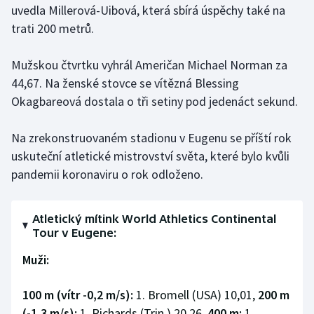
uvedla Millerová-Uibová, která sbírá úspěchy také na
trati 200 metrů.
Gymnastika
Mužskou čtvrtku vyhrál Američan Michael Norman za
Házená
44,67. Na ženské stovce se vítězná Blessing
Jezdectví
Okagbareová dostala o tři setiny pod jedenáct sekund.
Judo
Na zrekonstruovaném stadionu v Eugenu se příští rok
uskuteční atletické mistrovství světa, které bylo kvůli
Krasobruslení
pandemii koronaviru o rok odloženo.
Lezení
Atletický mítink World Athletics Continental
Tour v Eugene:
Lyže a snowboard
Muži:
Moderní pětiboj
100 m (vítr -0,2 m/s):
1. Bromell (USA) 10,01,
200 m
Motorsport
(-1,3 m/s):
1. Richards (Trin.) 20,26,
400 m:
1.