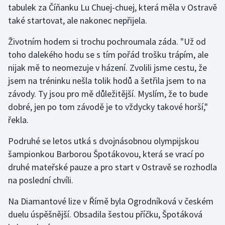
tabulek za Číňanku Lu Chuej-chuej, která měla v Ostravě
také startovat, ale nakonec nepřijela.
Gymnastika
Životním hodem si trochu pochroumala záda. "Už od
Házená
toho dalekého hodu se s tím pořád trošku trápím, ale
nijak mě to neomezuje v házení. Zvolili jsme cestu, že
Jezdectví
jsem na tréninku nešla tolik hodů a šetřila jsem to na
závody. Ty jsou pro mě důležitější. Myslím, že to bude
Judo
dobré, jen po tom závodě je to vždycky takové horší,"
řekla.
Krasobruslení
Podruhé se letos utká s dvojnásobnou olympijskou
Lezení
šampionkou Barborou Špotákovou, která se vrací po
druhé mateřské pauze a pro start v Ostravě se rozhodla
Lyže a snowboard
na poslední chvíli.
Moderní pětiboj
Na Diamantové lize v Římě byla Ogrodníková v českém
duelu úspěšnější. Obsadila šestou příčku, Špotáková
Motorsport