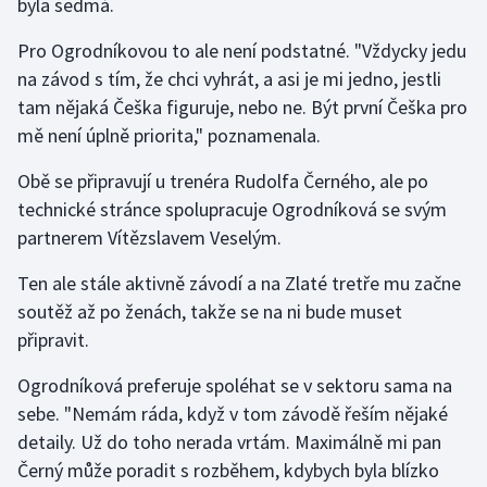
byla sedmá.
Olympijské hry
Pro Ogrodníkovou to ale není podstatné. "Vždycky jedu
na závod s tím, že chci vyhrát, a asi je mi jedno, jestli
Parasport
tam nějaká Češka figuruje, nebo ne. Být první Češka pro
mě není úplně priorita," poznamenala.
Plavání
Obě se připravují u trenéra Rudolfa Černého, ale po
Plážový volejbal
technické stránce spolupracuje Ogrodníková se svým
partnerem Vítězslavem Veselým.
Ragby
Ten ale stále aktivně závodí a na Zlaté tretře mu začne
Rychlobruslení
soutěž až po ženách, takže se na ni bude muset
připravit.
Rychlostní kanoistika
Ogrodníková preferuje spoléhat se v sektoru sama na
Short track
sebe. "Nemám ráda, když v tom závodě řeším nějaké
detaily. Už do toho nerada vrtám. Maximálně mi pan
Sportovní střelba
Černý může poradit s rozběhem, kdybych byla blízko