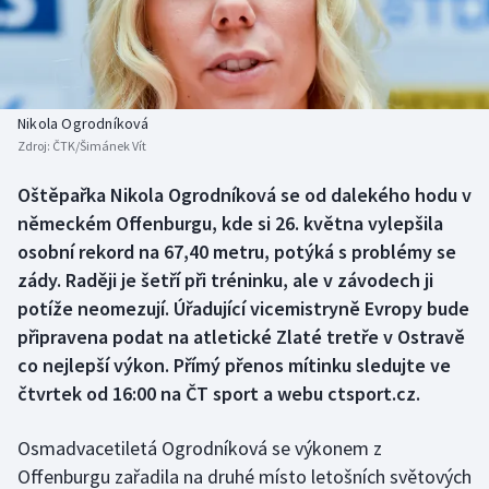
Baseball a softbal
Soutěže
Basketbal
Historické návraty
Biatlon
Aplikace ČT sport
Nikola Ogrodníková
Zdroj:
ČTK/Šimánek Vít
Boby a skeleton
AZ kvíz
Oštěpařka Nikola Ogrodníková se od dalekého hodu v
německém Offenburgu, kde si 26. května vylepšila
Box
osobní rekord na 67,40 metru, potýká s problémy se
Curling
zády. Raději je šetří při tréninku, ale v závodech ji
potíže neomezují. Úřadující vicemistryně Evropy bude
Dostihy
připravena podat na atletické Zlaté tretře v Ostravě
co nejlepší výkon. Přímý přenos mítinku sledujte ve
Florbal
čtvrtek od 16:00 na ČT sport a webu ctsport.cz.
Futsal
Osmadvacetiletá Ogrodníková se výkonem z
Offenburgu zařadila na druhé místo letošních světových
Golf