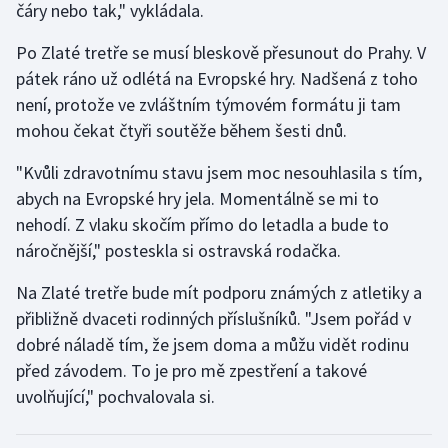
čáry nebo tak," vykládala.
Stolní tenis
Po Zlaté tretře se musí bleskově přesunout do Prahy. V
Triatlon
pátek ráno už odlétá na Evropské hry. Nadšená z toho
není, protože ve zvláštním týmovém formátu ji tam
Veslování
mohou čekat čtyři soutěže během šesti dnů.
Vodní slalom
"Kvůli zdravotnímu stavu jsem moc nesouhlasila s tím,
abych na Evropské hry jela. Momentálně se mi to
Volejbal
nehodí. Z vlaku skočím přímo do letadla a bude to
náročnější," posteskla si ostravská rodačka.
Ostatní
Na Zlaté tretře bude mít podporu známých z atletiky a
přibližně dvaceti rodinných příslušníků. "Jsem pořád v
dobré náladě tím, že jsem doma a můžu vidět rodinu
před závodem. To je pro mě zpestření a takové
uvolňující," pochvalovala si.