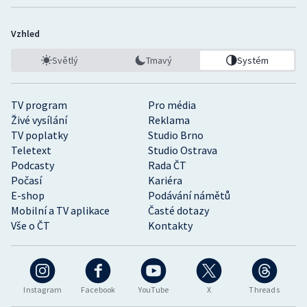
Vzhled
Světlý
Tmavý
Systém
TV program
Pro média
Živé vysílání
Reklama
TV poplatky
Studio Brno
Teletext
Studio Ostrava
Podcasty
Rada ČT
Počasí
Kariéra
E-shop
Podávání námětů
Mobilní a TV aplikace
Časté dotazy
Vše o ČT
Kontakty
Instagram
Facebook
YouTube
X
Threads