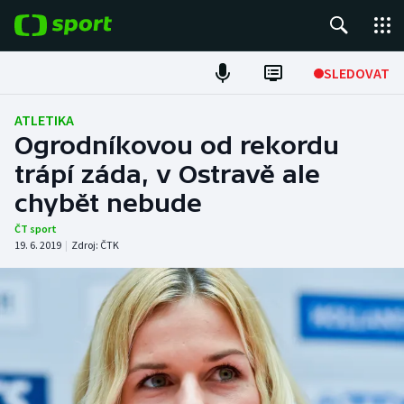
POPULÁRNÍ
SLEDOVAT
Fotbal
ATLETIKA
Ogrodníkovou od rekordu
Hokej
trápí záda, v Ostravě ale
chybět nebude
Tenis
ČT sport
Atletika
19. 6. 2019
|
Zdroj:
ČTK
Cyklistika
DALŠÍ SPORTY
Americký fotbal
NEPŘEHLÉDNĚTE