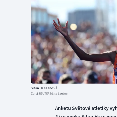
Curling
Dostihy
Florbal
Futsal
Golf
Gymnastika
Sifan Hassanová
Zdroj:
REUTERS/Lisa Leutner
Anketu Světové atletiky vyh
Nizozemka Sifan Hassanová