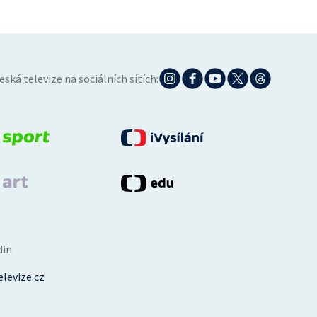
eská televize na sociálních sítích:
din
levize.cz