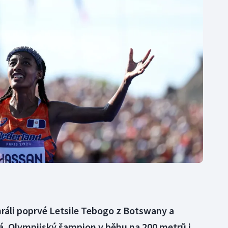
Moderní pětiboj
Triatlon
Motorsport
Veslování
Olympijské hry
Vodní slalom
Parasport
Volejbal
Plavání
Ostatní
Plážový volejbal
ráli poprvé Letsile Tebogo z Botswany a
. Olympijský šampion v běhu na 200 metrů i