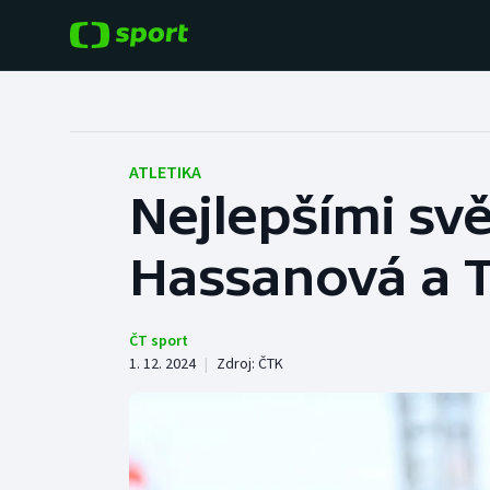
POPULÁRNÍ
DALŠÍ SPORTY
Fotbal
Americký fotbal
ATLETIKA
Nejlepšími svě
Hokej
Baseball a softbal
Hassanová a 
Tenis
Basketbal
Atletika
Biatlon
ČT sport
1. 12. 2024
|
Zdroj:
ČTK
Cyklistika
Boby a skeleton
Box