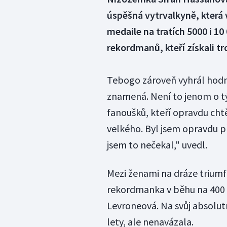
úspěšná vytrvalkyně, která 
medaile na tratích 5000 i 10 
rekordmanů, kteří získali tr
Tebogo zároveň vyhrál hodno
znamená. Není to jenom o tý
fanoušků, kteří opravdu cht
velkého. Byl jsem opravdu p
jsem to nečekal," uvedl.
Mezi ženami na dráze trium
rekordmanka v běhu na 400
Levroneová. Na svůj absolut
lety, ale nenavázala.