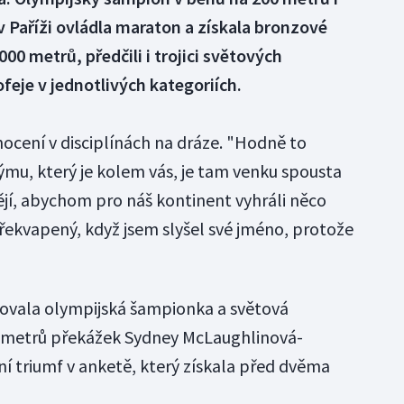
v Paříži ovládla maraton a získala bronzové
000 metrů, předčili i trojici světových
ofeje v jednotlivých kategoriích.
cení v disciplínách na dráze. "Hodně to
mu, který je kolem vás, je tam venku spousta
ějí, abychom pro náš kontinent vyhráli něco
řekvapený, když jsem slyšel své jméno, protože
fovala olympijská šampionka a světová
 metrů překážek Sydney McLaughlinová-
ní triumf v anketě, který získala před dvěma