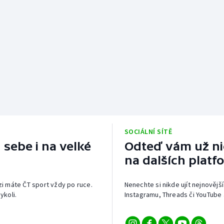
SOCIÁLNÍ SÍTĚ
 sebe i na velké
Odteď vám už nic
na dalších platf
izi máte ČT sport vždy po ruce.
Nenechte si nikde ujít nejnovější
ykoli.
Instagramu, Threads či YouTube 