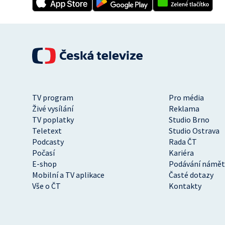
TV program
Pro média
Živé vysílání
Reklama
TV poplatky
Studio Brno
Teletext
Studio Ostrava
Podcasty
Rada ČT
Počasí
Kariéra
E-shop
Podávání námět
Mobilní a TV aplikace
Časté dotazy
Vše o ČT
Kontakty