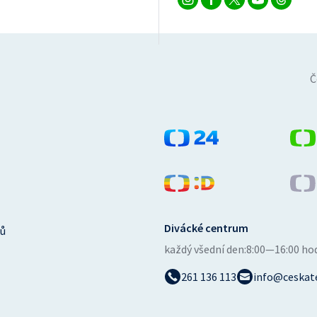
Č
Divácké centrum
ů
každý všední den:
8:00—16:00 ho
261 136 113
info@ceskate