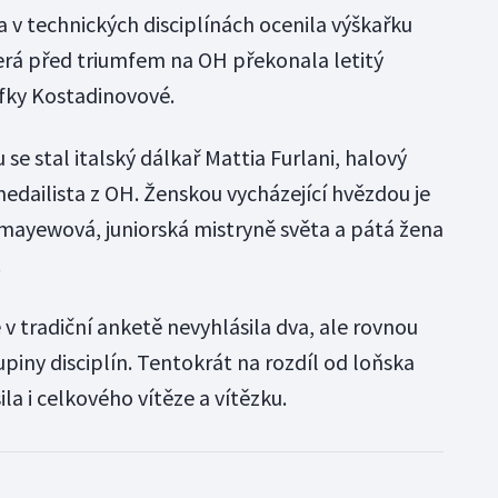
 v technických disciplínách ocenila výškařku
erá před triumfem na OH překonala letitý
fky Kostadinovové.
se stal italský dálkař Mattia Furlani, halový
edailista z OH. Ženskou vycházející hvězdou je
ayewová, juniorská mistryně světa a pátá žena
.
 v tradiční anketě nevyhlásila dva, ale rovnou
upiny disciplín. Tentokrát na rozdíl od loňska
ila i celkového vítěze a vítězku.