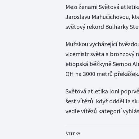
Mezi ženami Světová atletika
Jaroslavu Mahučichovou, kt
světový rekord Bulharky Ste
Mužskou vycházející hvězdou 
vicemistr světa a bronzový m
etiopská běžkyně Sembo Alm
OH na 3000 metrů překážek
Světová atletika loni poprvé
šest vítězů, když oddělila sk
vedle vítězů kategorií vyhlás
ŠTÍTKY