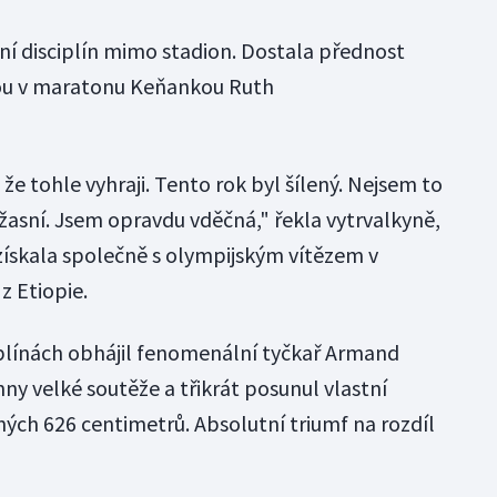
í disciplín mimo stadion. Dostala přednost
u v maratonu Keňankou Ruth
že tohle vyhraji. Tento rok byl šílený. Nejsem to
 úžasní. Jsem opravdu vděčná," řekla vytrvalkyně,
 získala společně s olympijským vítězem v
 Etiopie.
ciplínách obhájil fenomenální tyčkař Armand
hny velké soutěže a třikrát posunul vlastní
ných 626 centimetrů. Absolutní triumf na rozdíl