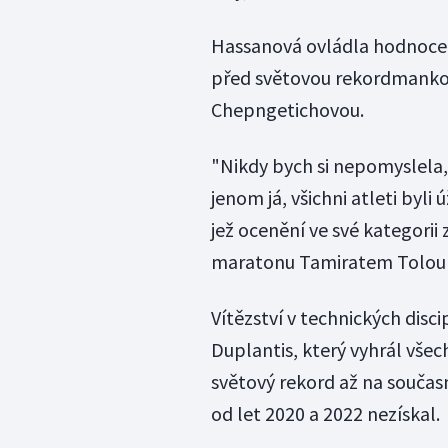
Hassanová ovládla hodnocen
před světovou rekordmanko
Chepngetichovou.
"Nikdy bych si nepomyslela, 
jenom já, všichni atleti byli
jež ocenění ve své kategorii
maratonu Tamiratem Tolou z
Vítězství v technických dis
Duplantis, který vyhrál všec
světový rekord až na součas
od let 2020 a 2022 nezískal.