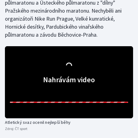
půlmaratonu a Ústeckého půlmaratonu z "dílny"
Pražského mezinárodního maratonu. Nechyběli ani
Gymnastika
organizátoři Nike Run Prague, Velké kunratické,
Hornické desítky, Pardubického vinařského
Házená
půlmaratonu a závodu Běchovice-Praha.
Jezdectví
Judo
Krasobruslení
Nahrávám video
Lezení
Lyže a snowboard
Moderní pětiboj
Atletický svaz ocenil nejlepší běhy
Zdroj:
ČT sport
Motorsport