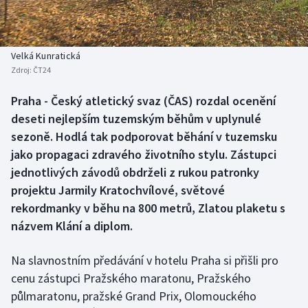
Baseball a softbal
Soutěže
Basketbal
Historické návraty
Velká Kunratická
Zdroj:
ČT24
Biatlon
Aplikace ČT sport
Praha - Český atletický svaz (ČAS) rozdal ocenění
Boby a skeleton
AZ kvíz
deseti nejlepším tuzemským běhům v uplynulé
sezoně. Hodlá tak podporovat běhání v tuzemsku
Box
jako propagaci zdravého životního stylu. Zástupci
jednotlivých závodů obdrželi z rukou patronky
Curling
projektu Jarmily Kratochvílové, světové
rekordmanky v běhu na 800 metrů, Zlatou plaketu s
Dostihy
názvem Klání a diplom.
Florbal
Na slavnostním předávání v hotelu Praha si přišli pro
Futsal
cenu zástupci Pražského maratonu, Pražského
půlmaratonu, pražské Grand Prix, Olomouckého
Golf