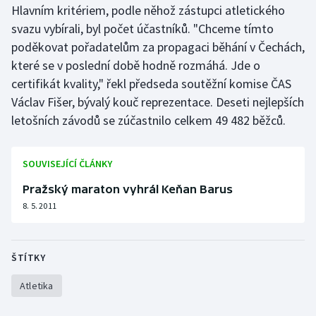
Hlavním kritériem, podle něhož zástupci atletického
Olympijské hry
svazu vybírali, byl počet účastníků. "Chceme tímto
poděkovat pořadatelům za propagaci běhání v Čechách,
Parasport
které se v poslední době hodně rozmáhá. Jde o
certifikát kvality," řekl předseda soutěžní komise ČAS
Plavání
Václav Fišer, bývalý kouč reprezentace. Deseti nejlepších
letošních závodů se zúčastnilo celkem 49 482 běžců.
Plážový volejbal
Ragby
SOUVISEJÍCÍ ČLÁNKY
Pražský maraton vyhrál Keňan Barus
Rychlobruslení
8. 5. 2011
Rychlostní kanoistika
Short track
ŠTÍTKY
Atletika
Sportovní střelba