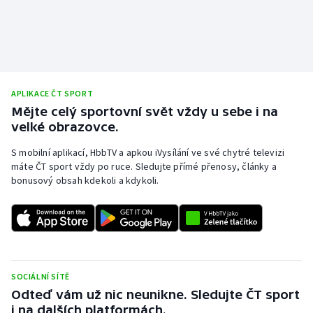
Stolní tenis
Triatlon
Veslování
APLIKACE ČT SPORT
Vodní slalom
Mějte celý sportovní svět vždy u sebe i na
velké obrazovce.
Volejbal
S mobilní aplikací, HbbTV a apkou iVysílání ve své chytré televizi
máte ČT sport vždy po ruce. Sledujte přímé přenosy, články a
Ostatní
bonusový obsah kdekoli a kdykoli.
SOCIÁLNÍ SÍTĚ
Odteď vám už nic neunikne. Sledujte ČT sport
i na dalších platformách.