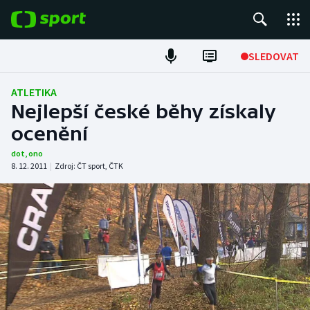
POPULÁRNÍ
SLEDOVAT
Fotbal
ATLETIKA
Nejlepší české běhy získaly
Hokej
ocenění
Tenis
dot
,
ono
8. 12. 2011
|
Zdroj:
ČT sport
,
ČTK
Atletika
Cyklistika
DALŠÍ SPORTY
Americký fotbal
NEPŘEHLÉDNĚTE