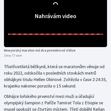
Gymnastika
Nahrávám video
Házená
Jezdectví
Judo
Newyorský maraton má dva premiérové vítěze
Zdroj:
ČT sport
Krasobruslení
Třiatřicetiletá běžkyně, která se maratonům věnuje od
Lezení
roku 2022, odskočila v posledních stovkách metrů
obhájkyni titulu Hellen Obiriové. Zvítězila v čase 2:24:35,
Lyže a snowboard
krajanku nakonec porazila o 15 sekund.
Moderní pětiboj
Obhájce loňského prvenství mezi muži a úřadující
olympijský šampion z Paříže Tamirat Tola z Etiopie se
Motorsport
musel spokojit se čtvrtým místem. Třetí doběhl Keňan