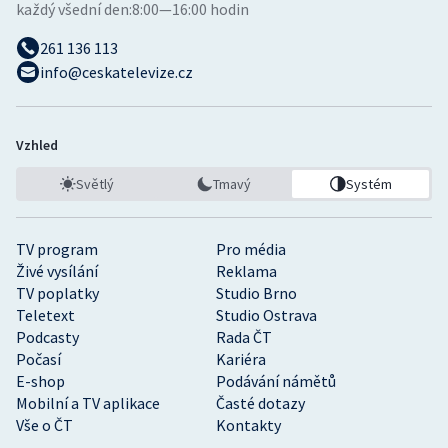
každý všední den:
8:00—16:00 hodin
261 136 113
info@ceskatelevize.cz
Vzhled
Světlý
Tmavý
Systém
TV program
Pro média
Živé vysílání
Reklama
TV poplatky
Studio Brno
Teletext
Studio Ostrava
Podcasty
Rada ČT
Počasí
Kariéra
E-shop
Podávání námětů
Mobilní a TV aplikace
Časté dotazy
Vše o ČT
Kontakty