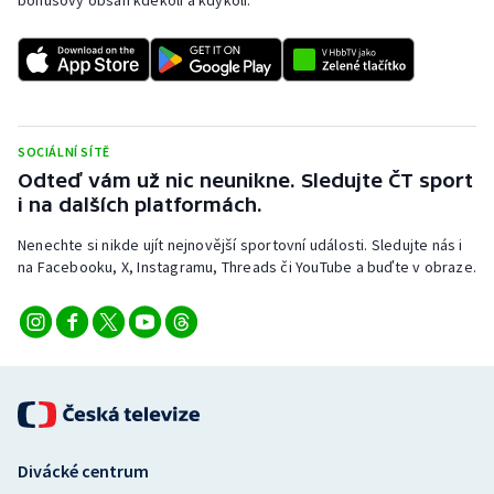
bonusový obsah kdekoli a kdykoli.
Stolní tenis
Triatlon
Veslování
SOCIÁLNÍ SÍTĚ
Vodní slalom
Odteď vám už nic neunikne. Sledujte ČT sport
i na dalších platformách.
Volejbal
Nenechte si nikde ujít nejnovější sportovní události. Sledujte nás i
na Facebooku, X, Instagramu, Threads či YouTube a buďte v obraze.
Ostatní
Divácké centrum