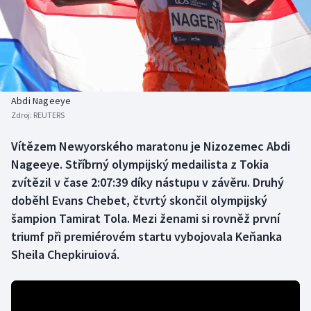
Baseball a softbal
Soutěže
Basketbal
Historické návraty
Biatlon
Aplikace ČT sport
Abdi Nageeye
Boby a skeleton
AZ kvíz
Zdroj:
REUTERS
Box
Vítězem Newyorského maratonu je Nizozemec Abdi
Nageeye. Stříbrný olympijský medailista z Tokia
Curling
zvítězil v čase 2:07:39 díky nástupu v závěru. Druhý
doběhl Evans Chebet, čtvrtý skončil olympijský
Dostihy
šampion Tamirat Tola. Mezi ženami si rovněž první
triumf při premiérovém startu vybojovala Keňanka
Florbal
Sheila Chepkiruiová.
Futsal
Golf