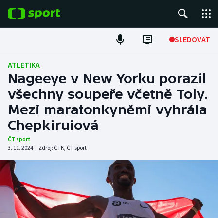
POPULÁRNÍ
SLEDOVAT
Fotbal
ATLETIKA
Nageeye v New Yorku porazil
Hokej
všechny soupeře včetně Toly.
Mezi maratonkyněmi vyhrála
Tenis
Chepkiruiová
Atletika
ČT sport
3. 11. 2024
|
Zdroj:
ČTK
,
ČT sport
Cyklistika
DALŠÍ SPORTY
Americký fotbal
NEPŘEHLÉDNĚTE