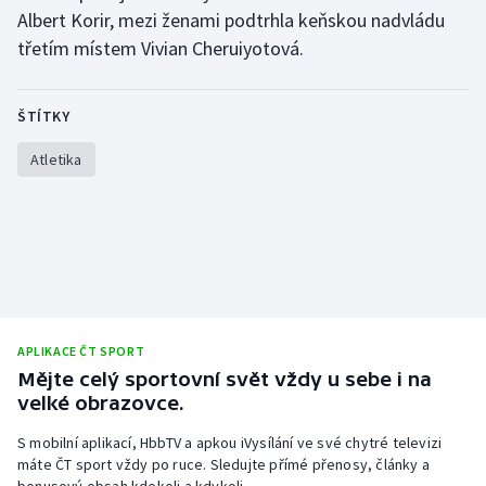
Albert Korir, mezi ženami podtrhla keňskou nadvládu
Olympijské hry
třetím místem Vivian Cheruiyotová.
Parasport
ŠTÍTKY
Plavání
Atletika
Plážový volejbal
Ragby
Rychlobruslení
Rychlostní kanoistika
APLIKACE ČT SPORT
Mějte celý sportovní svět vždy u sebe i na
Short track
velké obrazovce.
S mobilní aplikací, HbbTV a apkou iVysílání ve své chytré televizi
Sportovní střelba
máte ČT sport vždy po ruce. Sledujte přímé přenosy, články a