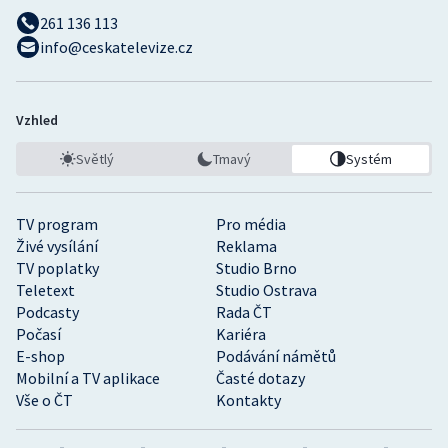
261 136 113
info@ceskatelevize.cz
Vzhled
Světlý
Tmavý
Systém
TV program
Pro média
Živé vysílání
Reklama
TV poplatky
Studio Brno
Teletext
Studio Ostrava
Podcasty
Rada ČT
Počasí
Kariéra
E-shop
Podávání námětů
Mobilní a TV aplikace
Časté dotazy
Vše o ČT
Kontakty