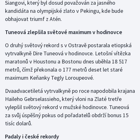
Siangovi, který byl dosud považován za jasného
kandidáta na olympijské zlato v Pekingu, kde bude
Gymnastika
obhajovat triumf z Atén.
Házená
Tuneová zlepšila světové maximum v hodinovce
Jezdectví
O druhý světový rekord s v Ostravě postarala etiopská
vytrvalkyně Dire Tuneová v hodinovce. Letošní vítězka
Judo
maratonů v Houstonu a Bostonu dnes uběhla 18 517
metrů, čímž překonala o 177 metrů deset let staré
Krasobruslení
maximum Keňanky Tegly Loroupeové.
Lezení
Dvaadvacetiletá vytrvalkyně po roce napodobila krajana
Haileho Gebrselassieho, který vloni na Zlaté tretře
Lyže a snowboard
vylepšil světový rekord v mužské hodinovce. Tuneová
za svůj úspěšný pokus od pořadatelů obdrží bonus 15
Moderní pětiboj
tisíc dolarů.
Motorsport
Padaly i české rekordy