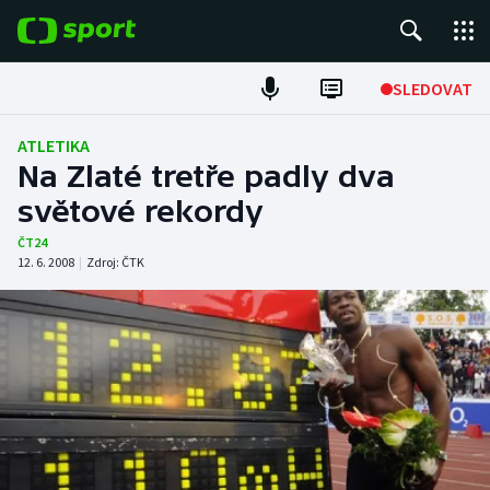
POPULÁRNÍ
SLEDOVAT
Fotbal
ATLETIKA
Na Zlaté tretře padly dva
Hokej
světové rekordy
Tenis
ČT24
12. 6. 2008
|
Zdroj:
ČTK
Atletika
Cyklistika
DALŠÍ SPORTY
Americký fotbal
NEPŘEHLÉDNĚTE