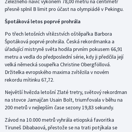
Železného navíc výkonem 78,00 metru na centimetr
Stolní tenis
přesně splnil B limit pro účast na olympiádě v Pekingu.
Triatlon
Špotáková letos poprvé prohrála
Veslování
Po třech letošních vítězstvích oštěpařka Barbora
Špotáková poprvé prohrála. Česká rekordmanka a
Vodní slalom
úřadující mistryně světa hodila prvním pokusem 66,91
metru a vedla do předposlední série, kdy ji předčila její
Volejbal
velká německá soupeřka Christine Obergföllová.
Držitelka evropského maxima zvítězila v novém
Ostatní
rekordu mítinku 67,72.
Největší hvězda letošní Zlaté tretry, světový rekordman
na stovce Jamajčan Usain Bolt, triumfovala v běhu na
200 metrů v nejlepším čase sezony 19,83 sekundy.
Závod na 10.000 metrů vyhrála etiopská favoritka
Tiruneš Dibabaová, přestože se na trati potýkala se