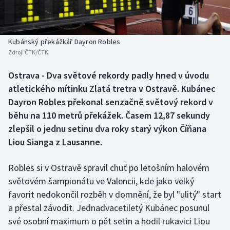
Baseball a softbal
Soutěže
Basketbal
Historické návraty
Kubánský překážkář Dayron Robles
Zdroj:
ČTK/ČTK
Biatlon
Aplikace ČT sport
Ostrava - Dva světové rekordy padly hned v úvodu
Boby a skeleton
AZ kvíz
atletického mítinku Zlatá tretra v Ostravě. Kubánec
Dayron Robles překonal senzačně světový rekord v
Box
běhu na 110 metrů překážek. Časem 12,87 sekundy
zlepšil o jednu setinu dva roky starý výkon Číňana
Curling
Liou Sianga z Lausanne.
Dostihy
Robles si v Ostravě spravil chuť po letošním halovém
Florbal
světovém šampionátu ve Valencii, kde jako velký
favorit nedokončil rozběh v domnění, že byl "ulitý" start
Futsal
a přestal závodit. Jednadvacetiletý Kubánec posunul
své osobní maximum o pět setin a hodil rukavici Liou
Golf