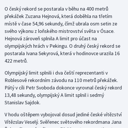
O český rekord se postarala v běhu na 400 metrů
Olympijské hry
překážek Zuzana Hejnová, která doběhla na třetím
Parasport
místě v čase 54,96 sekundy, čímž ubrala osm setin ze
svého výkonu z loňského mistrovství světa v Ósace.
Plavání
Hejnová zároveň splnila A limit pro účast na
olympijských hrách v Pekingu. O druhý český rekord se
Plážový volejbal
postarala Ivana Sekyrová, která v hodinovce urazila 16
422 metrů.
Ragby
Olympijský limit splnili i dva čeští reprezentanti v
Rychlobruslení
Roblesově rekordním závodu na 110 metrů překážek.
Pátý v cíli Petr Svoboda dokonce vyrovnal český rekord
Rychlostní kanoistika
13,48 sekundy, olympijský A limit splnil i sedmý
Stanislav Sajdok.
Short track
V hodu oštěpem vybojoval dosud jediné české vítězství
Sportovní střelba
Vítězslav Veselý. Svěřenec světového rekordmana Jana