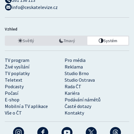
info@ceskatelevize.cz
Vzhled
Světlý
Tmavý
Systém
TV program
Pro média
Živé vysílání
Reklama
TV poplatky
Studio Brno
Teletext
Studio Ostrava
Podcasty
Rada ČT
Počasí
Kariéra
E-shop
Podávání námětů
Mobilní a TV aplikace
Časté dotazy
Vše o ČT
Kontakty