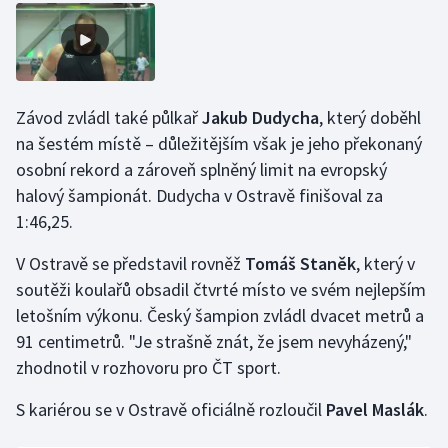
Závod zvládl také půlkař
Jakub Dudycha
, který doběhl
na šestém místě – důležitějším však je jeho překonaný
osobní rekord a zároveň splněný limit na evropský
halový šampionát. Dudycha v Ostravě finišoval za
1:46,25.
V Ostravě se představil rovněž
Tomáš Staněk
, který v
soutěži koulařů obsadil čtvrté místo ve svém nejlepším
letošním výkonu. Český šampion zvládl dvacet metrů a
91 centimetrů. "Je strašně znát, že jsem nevyházený,"
zhodnotil v rozhovoru pro ČT sport.
S kariérou se v Ostravě oficiálně rozloučil
Pavel Maslák
.