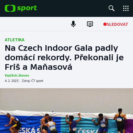
POPULÁRNÍ
SLEDOVAT
Fotbal
ATLETIKA
Na Czech Indoor Gala padly
Hokej
domácí rekordy. Překonali je
Friš a Maňasová
Tenis
Vojtěch Jírovec
Atletika
4. 2. 2025
|
Zdroj:
ČT sport
Cyklistika
DALŠÍ SPORTY
Americký fotbal
NEPŘEHLÉDNĚTE