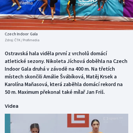
Baseball a softbal
Soutěže
Basketbal
Historické návraty
Biatlon
Aplikace ČT sport
Czech Indoor Gala
Zdroj:
ČTK / Profimedia
Boby a skeleton
AZ kvíz
Ostravská hala viděla první z vrcholů domácí
atletické sezony. Nikoleta Jíchová doběhla na Czech
Box
Indoor Gala druhá v závodě na 400 m. Na třetích
Curling
místech skončili Amálie Švábíková, Matěj Krsek a
Karolína Maňasová, která zaběhla domácí rekord na
Dostihy
50 m. Maximum překonal také mílař Jan Friš.
Florbal
Videa
Futsal
Golf