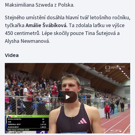
Maksimiliana Szweda z Polska.
Stolní tenis
Stejného umístění dosáhla hlavní tvář letošního ročníku,
Triatlon
tyčkařka
Amálie Švábíková.
Ta zdolala laťku ve výšce
450 centimetrů. Lépe skočily pouze Tina Šutejová a
Veslování
Alysha Newmanová.
Vodní slalom
Videa
Volejbal
Ostatní