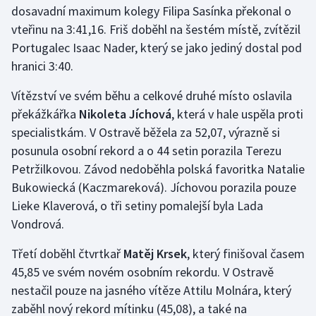
dosavadní maximum kolegy Filipa Sasínka překonal o
Olympijské hry
vteřinu na 3:41,16. Friš doběhl na šestém místě, zvítězil
Portugalec Isaac Nader, který se jako jediný dostal pod
Parasport
hranici 3:40.
Plavání
Vítězství ve svém běhu a celkové druhé místo oslavila
překážkářka
Nikoleta Jíchová
, která v hale uspěla proti
Plážový volejbal
specialistkám. V Ostravě běžela za 52,07, výrazně si
posunula osobní rekord a o 44 setin porazila Terezu
Ragby
Petržilkovou. Závod nedoběhla polská favoritka Natalie
Bukowiecká (Kaczmareková). Jíchovou porazila pouze
Rychlobruslení
Lieke Klaverová, o tři setiny pomalejší byla Lada
Vondrová.
Rychlostní kanoistika
Třetí doběhl čtvrtkař
Matěj Krsek
, který finišoval časem
Short track
45,85 ve svém novém osobním rekordu. V Ostravě
nestačil pouze na jasného vítěze Attilu Molnára, který
Sportovní střelba
zaběhl nový rekord mítinku (45,08), a také na