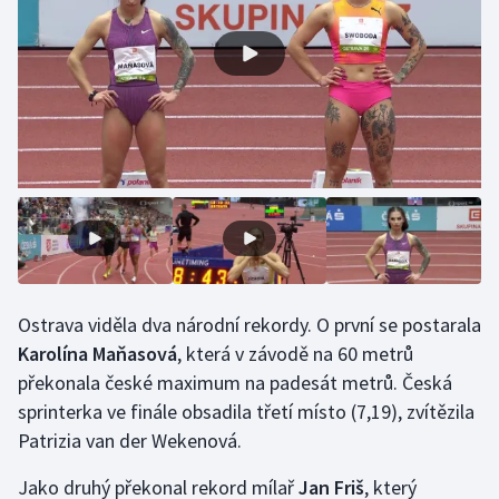
Gymnastika
Házená
Jezdectví
Judo
Krasobruslení
Lezení
Ostrava viděla dva národní rekordy. O první se postarala
Karolína Maňasová
, která v závodě na 60 metrů
Lyže a snowboard
překonala české maximum na padesát metrů. Česká
sprinterka ve finále obsadila třetí místo (7,19), zvítězila
Moderní pětiboj
Patrizia van der Wekenová.
Motorsport
Jako druhý překonal rekord mílař
Jan Friš
, který