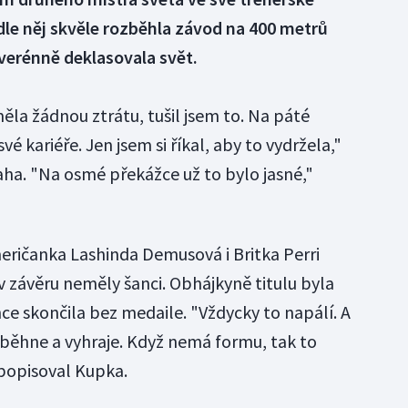
le něj skvěle rozběhla závod na 400 metrů
verénně deklasovala svět.
la žádnou ztrátu, tušil jsem to. Na páté
vé kariéře. Jen jsem si říkal, aby to vydržela,"
aha. "Na osmé překážce už to bylo jasné,"
ričanka Lashinda Demusová i Britka Perri
 závěru neměly šanci. Obhájkyně titulu byla
ce skončila bez medaile. "Vždycky to napálí. A
běhne a vyhraje. Když nemá formu, tak to
 popisoval Kupka.