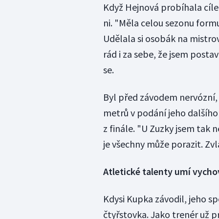
Když Hejnová probíhala cíle
ni. "Měla celou sezonu formu
Udělala si osobák na mistrov
rád i za sebe, že jsem postav
se.
Byl před závodem nervózní, a
metrů v podání jeho dalšíh
z finále. "U Zuzky jsem tak 
je všechny může porazit. Zvlá
Atletické talenty umí vycho
Kdysi Kupka závodil, jeho sp
čtyřstovka. Jako trenér už 