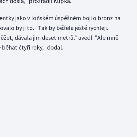
ách došla," prozradil Kupka.
entky jako v loňském úspěšném boji o bronz na
alo by ji to. "Tak by běžela ještě rychleji.
ěžet, dávala jim deset metrů," uvedl. "Ale mně
 běhat čtyři roky," dodal.