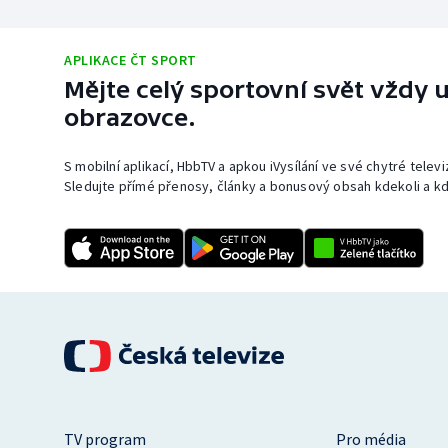
APLIKACE ČT SPORT
Mějte celý sportovní svět vždy u
obrazovce.
S mobilní aplikací, HbbTV a apkou iVysílání ve své chytré telev
Sledujte přímé přenosy, články a bonusový obsah kdekoli a kd
TV program
Pro média