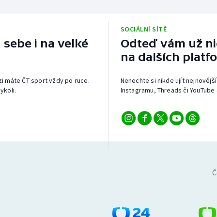
SOCIÁLNÍ SÍTĚ
 sebe i na velké
Odteď vám už nic
na dalších platf
izi máte ČT sport vždy po ruce.
Nenechte si nikde ujít nejnovější
ykoli.
Instagramu, Threads či YouTube 
Č