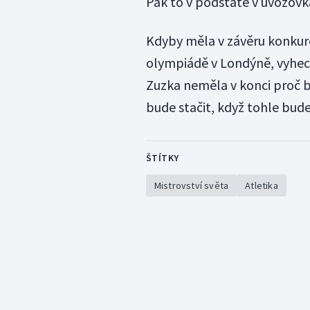
Pak to v podstatě v uvozovk
Kdyby měla v závěru konkur
olympiádě v Londýně, vyhecov
Zuzka neměla v konci proč b
bude stačit, když tohle bude
ŠTÍTKY
Mistrovství světa
Atletika