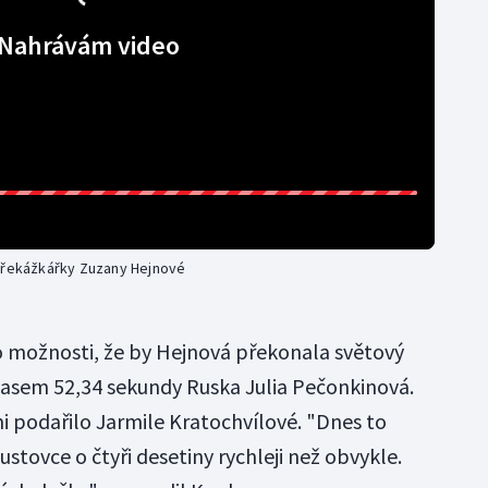
Nahrávám video
 překážkářky Zuzany Hejnové
 o možnosti, že by Hejnová překonala světový
 časem 52,34 sekundy Ruska Julia Pečonkinová.
 podařilo Jarmile Kratochvílové. "Dnes to
ustovce o čtyři desetiny rychleji než obvykle.