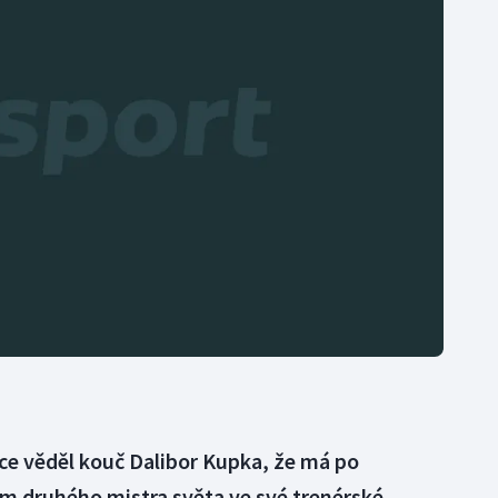
Moderní pětiboj
Triatlon
Motorsport
Veslování
Olympijské hry
Vodní slalom
Parasport
Volejbal
Plavání
Ostatní
Plážový volejbal
ce věděl kouč Dalibor Kupka, že má po
m druhého mistra světa ve své trenérské