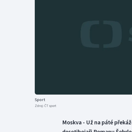
Curling
Dostihy
Florbal
Futsal
Golf
Gymnastika
Sport
Zdroj:
ČT sport
Moskva - Už na páté překáž
desetibojaři Romanu Šebrle