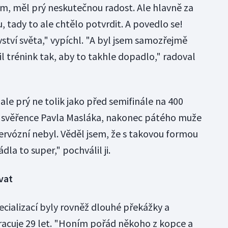
m, měl prý neskutečnou radost. Ale hlavně za
, tady to ale chtělo potvrdit. A povedlo se!
ství světa," vypíchl. "A byl jsem samozřejmě
il trénink tak, aby to takhle dopadlo," radoval
le prý ne tolik jako před semifinále na 400
o svěřence Pavla Masláka, nakonec pátého muže
nervózní nebyl. Věděl jsem, že s takovou formou
dla to super," pochválil ji.
vat
ecializací byly rovněž dlouhé překážky a
pracuje 29 let. "Honím pořád někoho z kopce a