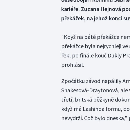
kariéře. Zuzana Hejnová pod
překážek, na jehož konci su
"Když na páté překážce nemě
překážce byla nejrychleji ve s
řekl po finále kouč Dukly Pr
prohlásil.
Zpočátku závod napálily Ame
Shakesová-Draytonová, ale v
třetí, britská běžkyně dokon
když má Lashinda formu, do
nevydrží. Což bylo dneska,"