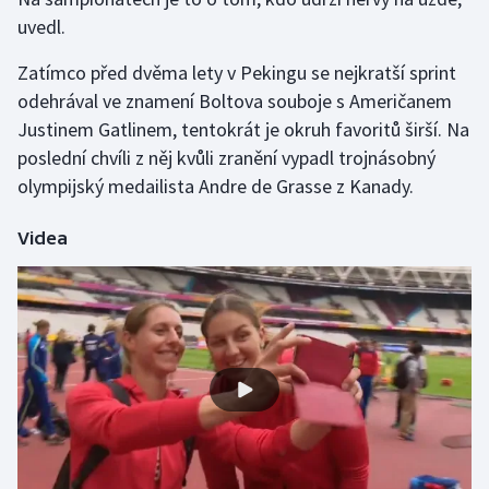
uvedl.
Olympijské hry
Zatímco před dvěma lety v Pekingu se nejkratší sprint
Parasport
odehrával ve znamení Boltova souboje s Američanem
Justinem Gatlinem, tentokrát je okruh favoritů širší. Na
Plavání
poslední chvíli z něj kvůli zranění vypadl trojnásobný
olympijský medailista Andre de Grasse z Kanady.
Plážový volejbal
Videa
Ragby
Rychlobruslení
Rychlostní kanoistika
Short track
Sportovní střelba