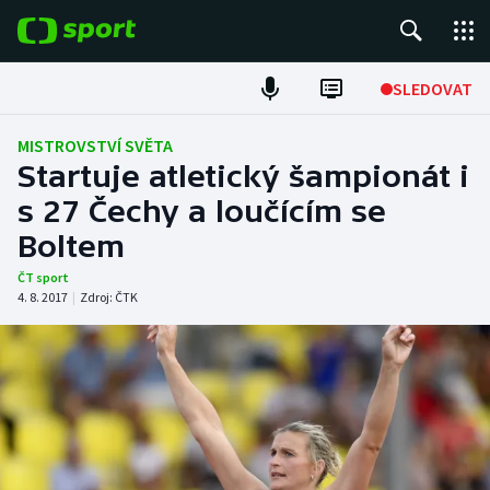
POPULÁRNÍ
SLEDOVAT
Fotbal
MISTROVSTVÍ SVĚTA
Startuje atletický šampionát i
Hokej
s 27 Čechy a loučícím se
Boltem
Tenis
ČT sport
Atletika
4. 8. 2017
|
Zdroj:
ČTK
Cyklistika
DALŠÍ SPORTY
Americký fotbal
NEPŘEHLÉDNĚTE