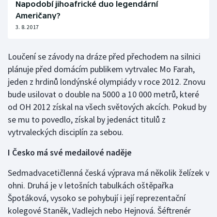
Napodobí jihoafrické duo legendární
Američany?
3. 8. 2017
Loučení se závody na dráze před přechodem na silnici
plánuje před domácím publikem vytrvalec Mo Farah,
jeden z hrdinů londýnské olympiády v roce 2012. Znovu
bude usilovat o double na 5000 a 10 000 metrů, které
od OH 2012 získal na všech světových akcích. Pokud by
se mu to povedlo, získal by jedenáct titulů z
vytrvaleckých disciplín za sebou.
I Česko má své medailové naděje
Sedmadvacetičlenná česká výprava má několik želízek v
ohni. Druhá je v letošních tabulkách oštěpařka
Špotáková, vysoko se pohybují i její reprezentační
kolegové Staněk, Vadlejch nebo Hejnová. Šéftrenér