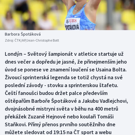
Baseball a softbal
Soutěže
Basketbal
Historické návraty
Biatlon
Aplikace ČT sport
Barbora Špotáková
Zdroj:
ČTK/AP/Jean-Christophe Bott
Boby a skeleton
AZ kvíz
Londýn – Světový šampionát v atletice startuje už
dnes večer a dopředu je jasné, že přinejmenším jeho
Box
úvod se ponese ve znamení loučení se Usaina Bolta.
Curling
Živoucí sprinterská legenda se totiž chystá na své
poslední závody - stovku a sprinterskou štafetu.
Dostihy
Čeští fanoušci budou držet palce především
oštěpařům Barboře Špotákové a Jakubu Vadlejchovi,
Florbal
dvojnásobné mistryni světa v běhu na 400 metrů
překážek Zuzaně Hejnové nebo koulaři Tomáši
Futsal
Staňkovi. Přímý přenos prvního soutěžního dne
můžete sledovat od 19:15 na ČT sport a webu
Golf