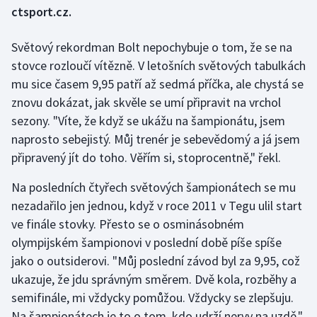
ctsport.cz.
Gymnastika
Světový rekordman Bolt nepochybuje o tom, že se na
stovce rozloučí vítězně. V letošních světových tabulkách
Házená
mu sice časem 9,95 patří až sedmá příčka, ale chystá se
Jezdectví
znovu dokázat, jak skvěle se umí připravit na vrchol
sezony. "Víte, že když se ukážu na šampionátu, jsem
Judo
naprosto sebejistý. Můj trenér je sebevědomý a já jsem
připravený jít do toho. Věřím si, stoprocentně," řekl.
Krasobruslení
Na posledních čtyřech světových šampionátech se mu
Lezení
nezadařilo jen jednou, když v roce 2011 v Tegu ulil start
ve finále stovky. Přesto se o osminásobném
Lyže a snowboard
olympijském šampionovi v poslední době píše spíše
jako o outsiderovi. "Můj poslední závod byl za 9,95, což
Moderní pětiboj
ukazuje, že jdu správným směrem. Dvě kola, rozběhy a
semifinále, mi vždycky pomůžou. Vždycky se zlepšuju.
Motorsport
Na šampionátech je to o tom, kdo udrží nervy na uzdě,"