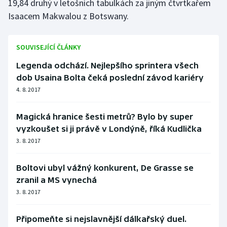
19,84 druhý v letošních tabulkách za jiným čtvrtkařem
Isaacem Makwalou z Botswany.
SOUVISEJÍCÍ ČLÁNKY
Legenda odchází. Nejlepšího sprintera všech
dob Usaina Bolta čeká poslední závod kariéry
4. 8. 2017
Magická hranice šesti metrů? Bylo by super
vyzkoušet si ji právě v Londýně, říká Kudlička
3. 8. 2017
Boltovi ubyl vážný konkurent, De Grasse se
zranil a MS vynechá
3. 8. 2017
Připomeňte si nejslavnější dálkařský duel.