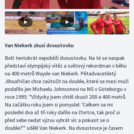
Stolní tenis
Triatlon
Veslování
Van Niekerk zkusí dvoustovku
Vodní slalom
Bolt tentokrát nepoběží dvoustovku. Na té se naopak
Volejbal
představí olympijský vítěz a světový rekordman v běhu
na 400 metrů Wayde van Niekerk. Pětadvacetiletý
Ostatní
Jihoafričan chce zaútočit na double, které se mezi muži
podařilo jen Michaelu Johnsonovi na MS v Göteborgu v
roce 1995. "Vždycky jsem chtěl zkusit 200 a 400 metrů.
Na začátku roku jsem si pomyslel: 'Celkem se mi
poslední dva až tři roky dařilo na čtvrtce, tak proč si
před sebe nedat výzvu vyhrát víc a pokusit se o
double?'" sdělil Van Niekerk. Na dvoustovce je časem