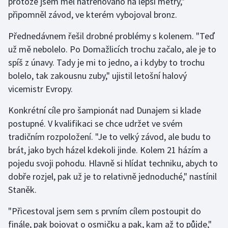
protože jsem měl natrénováno na lepší metry,"
připomněl závod, ve kterém vybojoval bronz.
Přednedávnem řešil drobné problémy s kolenem. "Teď
už mě nebolelo. Po Domažlicích trochu začalo, ale je to
spíš z únavy. Tady je mi to jedno, a i kdyby to trochu
bolelo, tak zakousnu zuby," ujistil letošní halový
vicemistr Evropy.
Konkrétní cíle pro šampionát nad Dunajem si klade
postupné. V kvalifikaci se chce udržet ve svém
tradičním rozpoložení. "Je to velký závod, ale budu to
brát, jako bych házel kdekoli jinde. Kolem 21 házím a
pojedu svoji pohodu. Hlavně si hlídat techniku, abych to
dobře rozjel, pak už je to relativně jednoduché," nastínil
Staněk.
"Přicestoval jsem sem s prvním cílem postoupit do
finále, pak bojovat o osmičku a pak, kam až to půjde,"