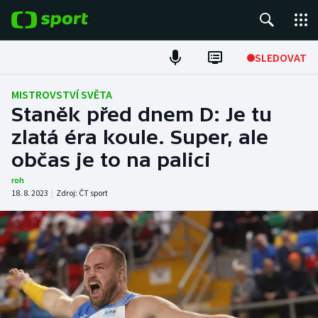
POPULÁRNÍ
SLEDOVAT
Fotbal
MISTROVSTVÍ SVĚTA
Staněk před dnem D: Je tu
Hokej
zlatá éra koule. Super, ale
občas je to na palici
Tenis
roh
Atletika
18. 8. 2023
|
Zdroj:
ČT sport
Cyklistika
DALŠÍ SPORTY
Americký fotbal
NEPŘEHLÉDNĚTE