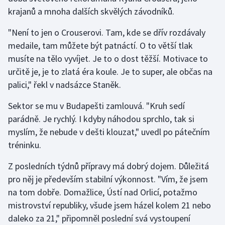
krajanů a mnoha dalších skvělých závodníků.
Olympijské hry
"Není to jen o Crouserovi. Tam, kde se dřív rozdávaly
Parasport
medaile, tam můžete být patnáctí. O to větší tlak
musíte na tělo vyvíjet. Je to o dost těžší. Motivace to
Plavání
určitě je, je to zlatá éra koule. Je to super, ale občas na
palici," řekl v nadsázce Staněk.
Plážový volejbal
Sektor se mu v Budapešti zamlouvá. "Kruh sedí
Ragby
parádně. Je rychlý. I kdyby náhodou sprchlo, tak si
myslím, že nebude v dešti klouzat," uvedl po pátečním
Rychlobruslení
tréninku.
Rychlostní kanoistika
Z posledních týdnů přípravy má dobrý dojem. Důležitá
pro něj je především stabilní výkonnost. "Vím, že jsem
Short track
na tom dobře. Domažlice, Ústí nad Orlicí, potažmo
mistrovství republiky, všude jsem házel kolem 21 nebo
Sportovní střelba
daleko za 21," připomněl poslední svá vystoupení