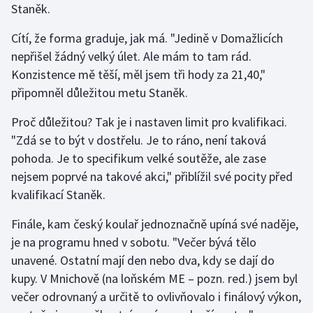
Staněk.
Stolní tenis
Cítí, že forma graduje, jak má. "Jedině v Domažlicích
Triatlon
nepřišel žádný velký úlet. Ale mám to tam rád.
Konzistence mě těší, měl jsem tři hody za 21,40,"
Veslování
připomněl důležitou metu Staněk.
Vodní slalom
Proč důležitou? Tak je i nastaven limit pro kvalifikaci.
"Zdá se to být v dostřelu. Je to ráno, není taková
Volejbal
pohoda. Je to specifikum velké soutěže, ale zase
nejsem poprvé na takové akci," přiblížil své pocity před
Ostatní
kvalifikací Staněk.
Finále, kam český koulař jednoznačně upíná své naděje,
je na programu hned v sobotu. "Večer bývá tělo
unavené. Ostatní mají den nebo dva, kdy se dají do
kupy. V Mnichově (na loňském ME – pozn. red.) jsem byl
večer odrovnaný a určitě to ovlivňovalo i finálový výkon,