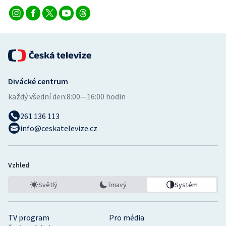
Divácké centrum
každý všední den:
8:00—16:00 hodin
261 136 113
info@ceskatelevize.cz
Vzhled
Světlý
Tmavý
Systém
TV program
Pro média