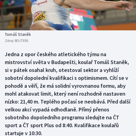
Baseball a softbal
Soutěže
Basketbal
Historické návraty
Biatlon
Aplikace ČT sport
Tomáš Staněk
Zdroj:
REUTERS
Boby a skeleton
AZ kvíz
Jedna z opor českého atletického týmu na
mistrovství světa v Budapešti, koulař Tomáš Staněk,
Box
si v pátek osahal kruh, otestoval sektor a vyhlíží
Curling
sobotní dopolední kvalifikaci s optimismem. Cítí se v
pohodě a věří, že má solidní vyrovnanou formu, aby
Dostihy
mohl atakovat limit, který není rozhodně nastaven
nízko: 21,40 m. Teplého počasí se neobává. Před další
Florbal
velkou akcí vypadá odhodlaně. Přímý přenos
sobotního dopoledního programu sledujte na ČT
Futsal
sport a ČT sport Plus od 8:40. Kvalifikace koulařů
startuje v 10:30.
Golf