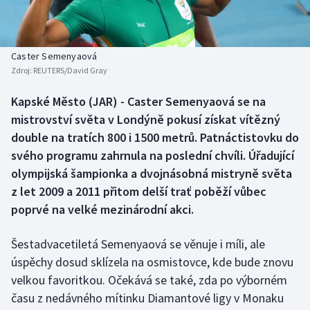
Baseball a softbal
Soutěže
Basketbal
Historické návraty
Caster Semenyaová
Zdroj:
REUTERS/David Gray
Biatlon
Aplikace ČT sport
Kapské Město (JAR) - Caster Semenyaová se na
Boby a skeleton
AZ kvíz
mistrovství světa v Londýně pokusí získat vítězný
double na tratích 800 i 1500 metrů. Patnáctistovku do
Box
svého programu zahrnula na poslední chvíli. Úřadující
olympijská šampionka a dvojnásobná mistryně světa
Curling
z let 2009 a 2011 přitom delší trať poběží vůbec
poprvé na velké mezinárodní akci.
Dostihy
Florbal
Šestadvacetiletá Semenyaová se věnuje i míli, ale
úspěchy dosud sklízela na osmistovce, kde bude znovu
Futsal
velkou favoritkou. Očekává se také, zda po výborném
času z nedávného mítinku Diamantové ligy v Monaku
Golf