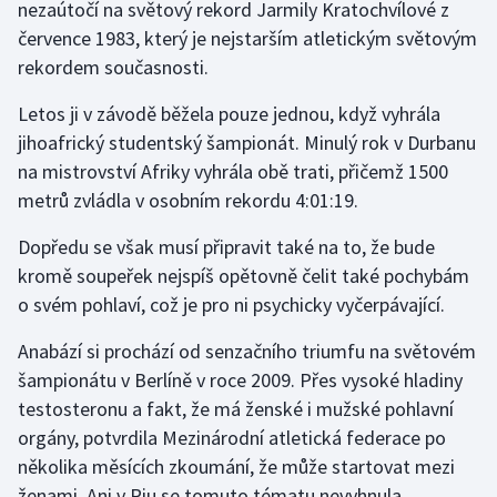
nezaútočí na světový rekord Jarmily Kratochvílové z
července 1983, který je nejstarším atletickým světovým
Gymnastika
rekordem současnosti.
Házená
Letos ji v závodě běžela pouze jednou, když vyhrála
jihoafrický studentský šampionát. Minulý rok v Durbanu
Jezdectví
na mistrovství Afriky vyhrála obě trati, přičemž 1500
metrů zvládla v osobním rekordu 4:01:19.
Judo
Dopředu se však musí připravit také na to, že bude
Krasobruslení
kromě soupeřek nejspíš opětovně čelit také pochybám
o svém pohlaví, což je pro ni psychicky vyčerpávající.
Lezení
Anabází si prochází od senzačního triumfu na světovém
Lyže a snowboard
šampionátu v Berlíně v roce 2009. Přes vysoké hladiny
testosteronu a fakt, že má ženské i mužské pohlavní
Moderní pětiboj
orgány, potvrdila Mezinárodní atletická federace po
několika měsících zkoumání, že může startovat mezi
Motorsport
ženami. Ani v Riu se tomuto tématu nevyhnula.