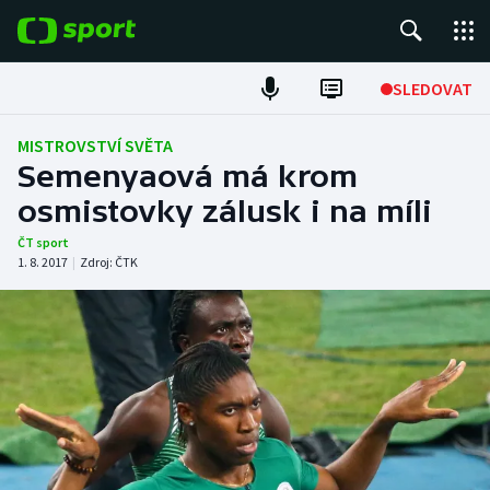
POPULÁRNÍ
SLEDOVAT
Fotbal
MISTROVSTVÍ SVĚTA
Semenyaová má krom
Hokej
osmistovky zálusk i na míli
Tenis
ČT sport
1. 8. 2017
|
Zdroj:
ČTK
Atletika
Cyklistika
DALŠÍ SPORTY
Americký fotbal
NEPŘEHLÉDNĚTE