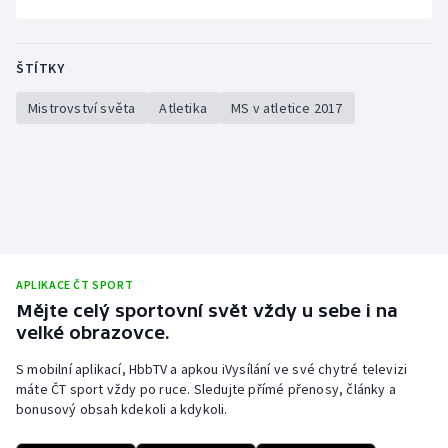
Stolní tenis
Triatlon
ŠTÍTKY
Mistrovství světa
Atletika
MS v atletice 2017
Veslování
Vodní slalom
Volejbal
Ostatní
APLIKACE ČT SPORT
Mějte celý sportovní svět vždy u sebe i na
velké obrazovce.
S mobilní aplikací, HbbTV a apkou iVysílání ve své chytré televizi
máte ČT sport vždy po ruce. Sledujte přímé přenosy, články a
bonusový obsah kdekoli a kdykoli.