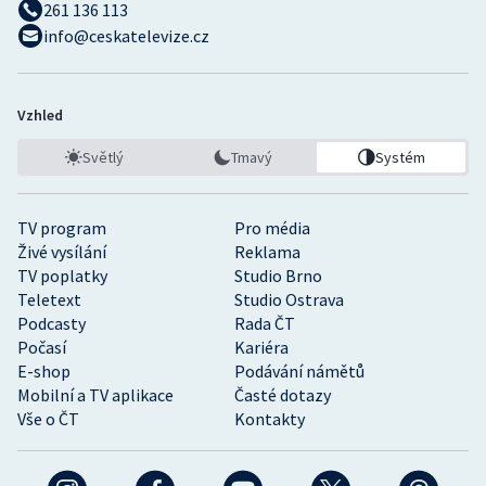
261 136 113
info@ceskatelevize.cz
Vzhled
Světlý
Tmavý
Systém
TV program
Pro média
Živé vysílání
Reklama
TV poplatky
Studio Brno
Teletext
Studio Ostrava
Podcasty
Rada ČT
Počasí
Kariéra
E-shop
Podávání námětů
Mobilní a TV aplikace
Časté dotazy
Vše o ČT
Kontakty