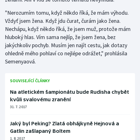
Olympijské hry
"Nerozumím tomu, když někdo říká, že mám výhodu.
Vždyť jsem žena. Když jdu čurat, čurám jako žena.
Parasport
Nechápu, když někdo říká, že jsem muž, protože mám
hluboký hlas. Vím sama nejlíp, že jsem žena, bez
Plavání
jakýchkoliv pochyb. Musím jen najít cestu, jak dotazy
ohledně mého pohlaví co nejlépe odrážet," prohlásila
Plážový volejbal
Semenyaová.
Ragby
SOUVISEJÍCÍ ČLÁNKY
Rychlobruslení
Na atletickém šampionátu bude Rudisha chybět
Rychlostní kanoistika
kvůli svalovému zranění
31. 7. 2017
Short track
Jaký byl Peking? Zlatá obhájkyně Hejnová a
Sportovní střelba
Gatlin zašlapaný Boltem
1. 8. 2017