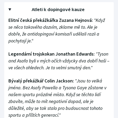
Atleti k dopingové kauze
Elitní česká překážkářka Zuzana Hejnová:
"Když
se něco takového dozvím, zklame mě to. Ale je
dobře, že antidopingoví komisaři udělali razii a
pochytají je.“
Legendární trojskokan Jonathan Edwards:
"Tyson
and Asafa byli v mých očích vždycky dva dobří hoši –
ve všech ohledech. Je to velmi smutný den."
Bývalý překážkář Colin Jackson:
"Jsou to velká
jména. Bez Asafy Powella a Tysona Gaye zůstane v
našem sportu prázdné místo. Když se těchto lidí
zbavíte, může to mít negativní dopad, ale je
důležité, aby se tak stalo pro budoucnost tohoto
sportu a příštích generací."