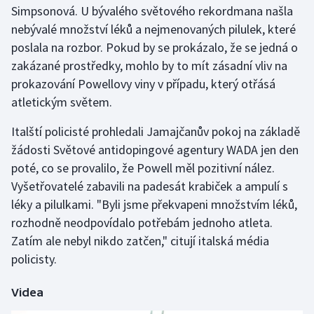
Simpsonová. U bývalého světového rekordmana našla
nebývalé množství léků a nejmenovaných pilulek, které
Gymnastika
poslala na rozbor. Pokud by se prokázalo, že se jedná o
zakázané prostředky, mohlo by to mít zásadní vliv na
Házená
prokazování Powellovy viny v případu, který otřásá
Jezdectví
atletickým světem.
Italští policisté prohledali Jamajčanův pokoj na základě
Judo
žádosti Světové antidopingové agentury WADA jen den
poté, co se provalilo, že Powell měl pozitivní nález.
Krasobruslení
Vyšetřovatelé zabavili na padesát krabiček a ampulí s
Lezení
léky a pilulkami. "Byli jsme překvapeni množstvím léků,
rozhodně neodpovídalo potřebám jednoho atleta.
Lyže a snowboard
Zatím ale nebyl nikdo zatčen," citují italská média
policisty.
Moderní pětiboj
Videa
Motorsport