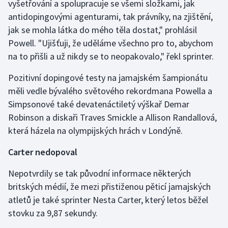
vyšetřování a spolupracuje se všemi složkami, jak
Stolní tenis
antidopingovými agenturami, tak právníky, na zjištění,
jak se mohla látka do mého těla dostat," prohlásil
Triatlon
Powell. "Ujišťuji, že uděláme všechno pro to, abychom
na to přišli a už nikdy se to neopakovalo," řekl sprinter.
Veslování
Pozitivní dopingové testy na jamajském šampionátu
Vodní slalom
měli vedle bývalého světového rekordmana Powella a
Simpsonové také devatenáctiletý výškař Demar
Volejbal
Robinson a diskaři Traves Smickle a Allison Randallová,
Ostatní
která házela na olympijských hrách v Londýně.
Carter nedopoval
Nepotvrdily se tak původní informace některých
britských médií, že mezi přistiženou pěticí jamajských
atletů je také sprinter Nesta Carter, který letos běžel
stovku za 9,87 sekundy.