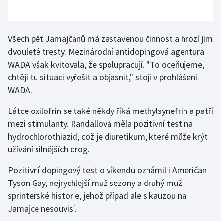
Všech pět Jamajčanů má zastavenou činnost a hrozí jim
dvouleté tresty. Mezinárodní antidopingová agentura
WADA však kvitovala, že spolupracují. "To oceňujeme,
chtějí tu situaci vyřešit a objasnit," stojí v prohlášení
WADA.
Látce oxilofrin se také někdy říká methylsynefrin a patří
mezi stimulanty. Randallová měla pozitivní test na
hydrochlorothiazid, což je diuretikum, které může krýt
užívání silnějších drog.
Pozitivní dopingový test o víkendu oznámil i Američan
Tyson Gay, nejrychlejší muž sezony a druhý muž
sprinterské historie, jehož případ ale s kauzou na
Jamajce nesouvisí.