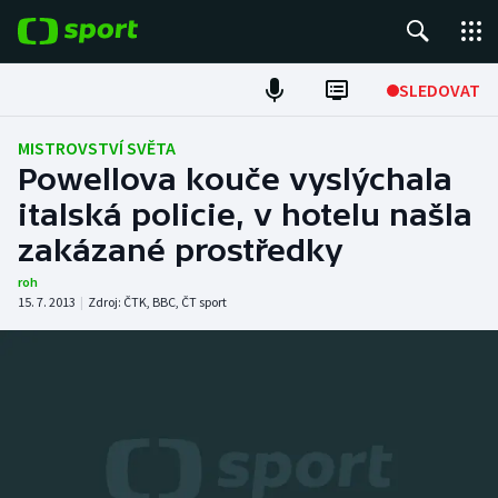
POPULÁRNÍ
SLEDOVAT
Fotbal
MISTROVSTVÍ SVĚTA
Powellova kouče vyslýchala
Hokej
italská policie, v hotelu našla
zakázané prostředky
Tenis
roh
Atletika
15. 7. 2013
|
Zdroj:
ČTK
,
BBC
,
ČT sport
Cyklistika
DALŠÍ SPORTY
Americký fotbal
NEPŘEHLÉDNĚTE