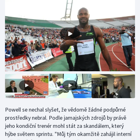
Olympijské hry
Parasport
Plavání
Plážový volejbal
Ragby
Rychlobruslení
Rychlostní kanoistika
Powell se nechal slyšet, že vědomě žádné podpůrné
Short track
prostředky nebral. Podle jamajských zdrojů by právě
jeho kondiční trenér mohl stát za skandálem, který
Sportovní střelba
hýbe světem sprintu. "Můj tým okamžitě zahájil interní