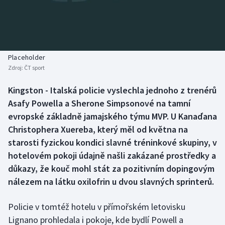
Baseball a softbal
Soutěže
Basketbal
Historické návraty
Biatlon
Aplikace ČT sport
Placeholder
Zdroj:
ČT sport
Boby a skeleton
AZ kvíz
Kingston - Italská policie vyslechla jednoho z trenérů
Asafy Powella a Sherone Simpsonové na tamní
Box
evropské základně jamajského týmu MVP. U Kanaďana
Curling
Christophera Xuereba, který měl od května na
starosti fyzickou kondici slavné tréninkové skupiny, v
Dostihy
hotelovém pokoji údajně našli zakázané prostředky a
důkazy, že kouč mohl stát za pozitivním dopingovým
Florbal
nálezem na látku oxilofrin u dvou slavných sprinterů.
Futsal
Policie v tomtéž hotelu v přímořském letovisku
Lignano prohledala i pokoje, kde bydlí Powell a
Golf