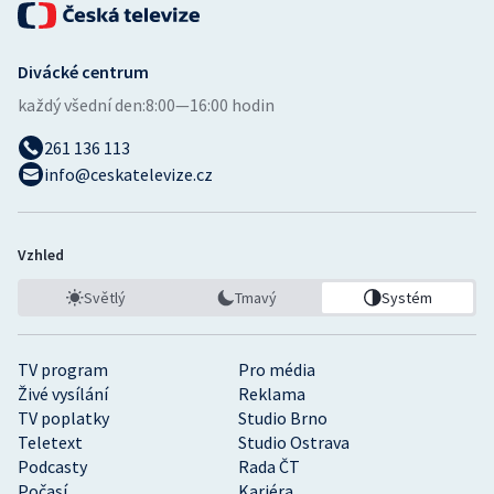
Divácké centrum
každý všední den:
8:00—16:00 hodin
261 136 113
info@ceskatelevize.cz
Vzhled
Světlý
Tmavý
Systém
TV program
Pro média
Živé vysílání
Reklama
TV poplatky
Studio Brno
Teletext
Studio Ostrava
Podcasty
Rada ČT
Počasí
Kariéra