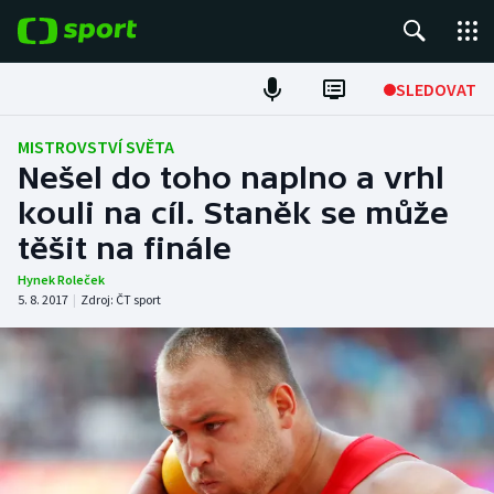
POPULÁRNÍ
SLEDOVAT
Fotbal
MISTROVSTVÍ SVĚTA
Nešel do toho naplno a vrhl
Hokej
kouli na cíl. Staněk se může
těšit na finále
Tenis
Hynek Roleček
Atletika
5. 8. 2017
|
Zdroj:
ČT sport
Cyklistika
DALŠÍ SPORTY
Americký fotbal
NEPŘEHLÉDNĚTE