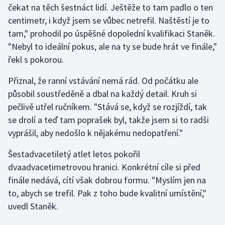
čekat na těch šestnáct lidí. Ještěže to tam padlo o ten
centimetr, i když jsem se vůbec netrefil. Naštěstí je to
Gymnastika
tam," prohodil po úspěšné dopolední kvalifikaci Staněk.
"Nebyl to ideální pokus, ale na ty se bude hrát ve finále,"
Házená
řekl s pokorou.
Jezdectví
Přiznal, že ranní vstávání nemá rád. Od počátku ale
působil soustředěně a dbal na každý detail. Kruh si
Judo
pečlivě utřel ručníkem. "Stává se, když se rozjíždí, tak
se drolí a teď tam poprašek byl, takže jsem si to radši
Krasobruslení
vyprášil, aby nedošlo k nějakému nedopatření."
Lezení
Šestadvacetiletý atlet letos pokořil
dvaadvacetimetrovou hranici. Konkrétní cíle si před
Lyže a snowboard
finále nedává, cítí však dobrou formu. "Myslím jen na
Moderní pětiboj
to, abych se trefil. Pak z toho bude kvalitní umístění,"
uvedl Staněk.
Motorsport