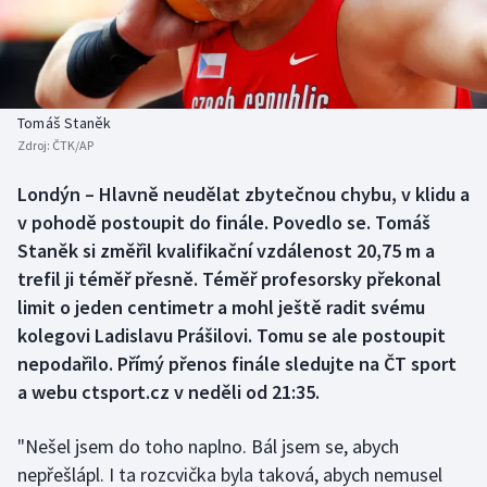
Baseball a softbal
Soutěže
Basketbal
Historické návraty
Biatlon
Aplikace ČT sport
Tomáš Staněk
Zdroj:
ČTK/AP
Boby a skeleton
AZ kvíz
Londýn – Hlavně neudělat zbytečnou chybu, v klidu a
v pohodě postoupit do finále. Povedlo se. Tomáš
Box
Staněk si změřil kvalifikační vzdálenost 20,75 m a
Curling
trefil ji téměř přesně. Téměř profesorsky překonal
limit o jeden centimetr a mohl ještě radit svému
Dostihy
kolegovi Ladislavu Prášilovi. Tomu se ale postoupit
nepodařilo. Přímý přenos finále sledujte na ČT sport
Florbal
a webu ctsport.cz v neděli od 21:35.
Futsal
"Nešel jsem do toho naplno. Bál jsem se, abych
nepřešlápl. I ta rozcvička byla taková, abych nemusel
Golf