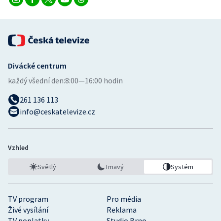
Divácké centrum
každý všední den:
8:00—16:00 hodin
261 136 113
info@ceskatelevize.cz
Vzhled
Světlý
Tmavý
Systém
TV program
Pro média
Živé vysílání
Reklama
TV poplatky
Studio Brno