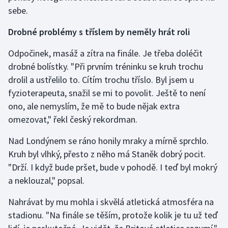
Stolní tenis
sebe.
Drobné problémy s tříslem by neměly hrát roli
Triatlon
Odpočinek, masáž a zítra na finále. Je třeba doléčit
Veslování
drobné bolístky. "Při prvním tréninku se kruh trochu
drolil a ustřelilo to. Cítím trochu tříslo. Byl jsem u
Vodní slalom
fyzioterapeuta, snažil se mi to povolit. Ještě to není
Volejbal
ono, ale nemyslím, že mě to bude nějak extra
omezovat," řekl český rekordman.
Ostatní
Nad Londýnem se ráno honily mraky a mírně sprchlo.
Kruh byl vlhký, přesto z něho má Staněk dobrý pocit.
"Drží. I když bude pršet, bude v pohodě. I teď byl mokrý
a neklouzal," popsal.
Nahrávat by mu mohla i skvělá atletická atmosféra na
stadionu. "Na finále se těším, protože kolik je tu už teď