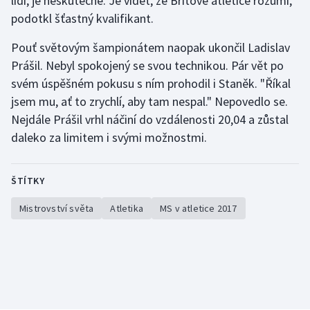
lidí, je neskutečné. Je vidět, že Britové atletice rozumí,"
podotkl šťastný kvalifikant.
Pouť světovým šampionátem naopak ukončil Ladislav
Prášil. Nebyl spokojený se svou technikou. Pár vět po
svém úspěšném pokusu s ním prohodil i Staněk. "Říkal
jsem mu, ať to zrychlí, aby tam nespal." Nepovedlo se.
Nejdále Prášil vrhl náčiní do vzdálenosti 20,04 a zůstal
daleko za limitem i svými možnostmi.
ŠTÍTKY
Mistrovství světa
Atletika
MS v atletice 2017