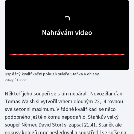
Olympijské hry
Parasport
Nahrávám video
Plavání
Plážový volejbal
Ragby
Úspěšný kvalifikační pokus koulaře Staňka a ohlasy
Rychlobruslení
Zdroj:
ČT sport
Někteří jeho soupeři se s tím nepárali. Novozélanďan
Rychlostní kanoistika
Tomas Walsh si vytvořil vrhem dlouhým 22,14 rovnou
své sezonní maximum. V žádné kvalifikaci se něco
Short track
podobného ještě nikomu nepodařilo. Staňkův velký
Sportovní střelba
soupeř Němec David Storl si zapsal 21,41. Staněk ale
pokusy kolegů moc nesledoval a soustředil se spíše na