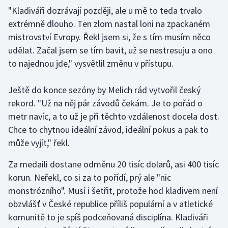
"Kladiváři dozrávají později, ale u mě to teda trvalo
extrémně dlouho. Ten zlom nastal loni na zpackaném
Gymnastika
mistrovství Evropy. Řekl jsem si, že s tím musím něco
Házená
udělat. Začal jsem se tím bavit, už se nestresuju a ono
to najednou jde," vysvětlil změnu v přístupu.
Jezdectví
Ještě do konce sezóny by Melich rád vytvořil český
Judo
rekord. "Už na něj pár závodů čekám. Je to pořád o
metr navíc, a to už je při těchto vzdálenost docela dost.
Krasobruslení
Chce to chytnou ideální závod, ideální pokus a pak to
může vyjít," řekl.
Lezení
Za medaili dostane odměnu 20 tisíc dolarů, asi 400 tisíc
Lyže a snowboard
korun. Neřekl, co si za to pořídí, prý ale "nic
monstrózního". Musí i šetřit, protože hod kladivem není
Moderní pětiboj
obzvlášť v České republice příliš populární a v atletické
komunitě to je spíš podceňovaná disciplína. Kladiváři
Motorsport