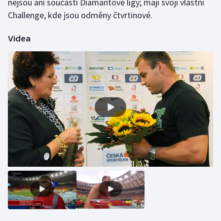
nejsou ani součástí Diamantové ligy; mají svoji vlastní
Challenge, kde jsou odměny čtvrtinové.
Olympijské hry
Parasport
Videa
Plavání
Plážový volejbal
Ragby
Rychlobruslení
Rychlostní kanoistika
Short track
Sportovní střelba