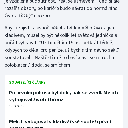
je vzdálená budoucnost," řekl se úsměvem. "Chci si ale
rozšířit obzory, po kariéře bude návrat do normálního
života těžký," upozornil.
Aby si zajistil alespoň několik let klidného života jen
kladivem, musel by být několik let světová jednička a
pořád vyhrávat. "Už to dělám 19 let, pětkrát týdně,
kdybych to dělal pro peníze, už bych s tím dávno sekl,"
konstatoval. "Naštěstí mě to baví a asi jsem trochu
poloblázen," dodal se smíchem.
SOUVISEJÍCÍ ČLÁNKY
Po prvním pokusu byl dole, pak se zvedl. Melich
vybojoval životní bronz
13. 8. 2013
Melich vybojoval v kladivářské soutěži první