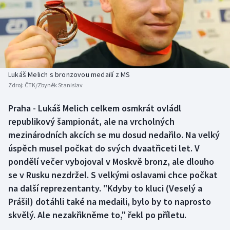
Baseball a softbal
Soutěže
Basketbal
Historické návraty
Biatlon
Aplikace ČT sport
Lukáš Melich s bronzovou medailí z MS
Boby a skeleton
AZ kvíz
Zdroj:
ČTK/Zbyněk Stanislav
Box
Praha - Lukáš Melich celkem osmkrát ovládl
republikový šampionát, ale na vrcholných
Curling
mezinárodních akcích se mu dosud nedařilo. Na velký
úspěch musel počkat do svých dvaatřiceti let. V
Dostihy
pondělí večer vybojoval v Moskvě bronz, ale dlouho
se v Rusku nezdržel. S velkými oslavami chce počkat
Florbal
na další reprezentanty. "Kdyby to kluci (Veselý a
Prášil) dotáhli také na medaili, bylo by to naprosto
Futsal
skvělý. Ale nezakřikněme to," řekl po příletu.
Golf