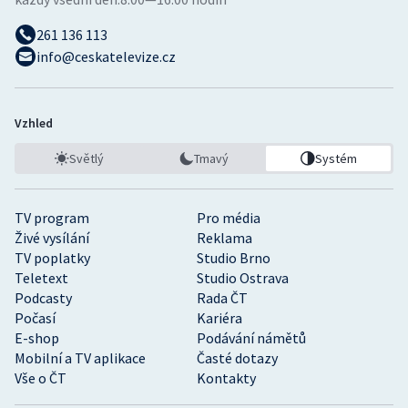
261 136 113
info@ceskatelevize.cz
Vzhled
Světlý
Tmavý
Systém
TV program
Pro média
Živé vysílání
Reklama
TV poplatky
Studio Brno
Teletext
Studio Ostrava
Podcasty
Rada ČT
Počasí
Kariéra
E-shop
Podávání námětů
Mobilní a TV aplikace
Časté dotazy
Vše o ČT
Kontakty