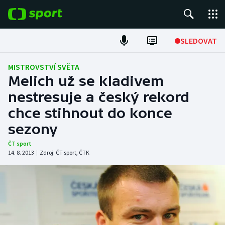
POPULÁRNÍ
SLEDOVAT
Fotbal
MISTROVSTVÍ SVĚTA
Melich už se kladivem
Hokej
nestresuje a český rekord
chce stihnout do konce
Tenis
sezony
Atletika
ČT sport
14. 8. 2013
|
Zdroj:
ČT sport
,
ČTK
Cyklistika
DALŠÍ SPORTY
Americký fotbal
NEPŘEHLÉDNĚTE