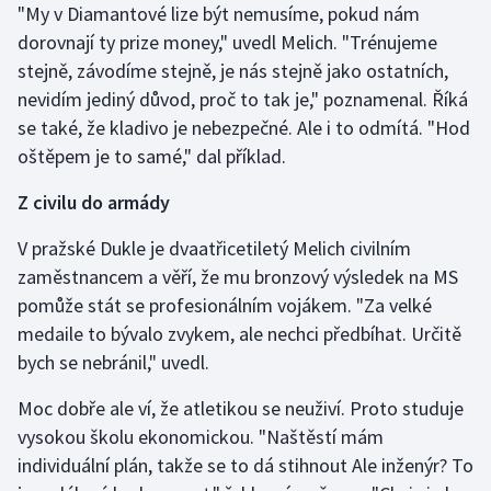
"My v Diamantové lize být nemusíme, pokud nám
Stolní tenis
dorovnají ty prize money," uvedl Melich. "Trénujeme
Triatlon
stejně, závodíme stejně, je nás stejně jako ostatních,
nevidím jediný důvod, proč to tak je," poznamenal. Říká
Veslování
se také, že kladivo je nebezpečné. Ale i to odmítá. "Hod
oštěpem je to samé," dal příklad.
Vodní slalom
Z civilu do armády
Volejbal
V pražské Dukle je dvaatřicetiletý Melich civilním
zaměstnancem a věří, že mu bronzový výsledek na MS
Ostatní
pomůže stát se profesionálním vojákem. "Za velké
medaile to bývalo zvykem, ale nechci předbíhat. Určitě
bych se nebránil," uvedl.
Moc dobře ale ví, že atletikou se neuživí. Proto studuje
vysokou školu ekonomickou. "Naštěstí mám
individuální plán, takže se to dá stihnout Ale inženýr? To