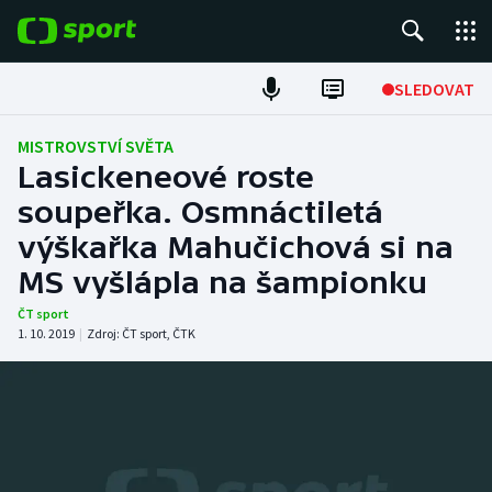
POPULÁRNÍ
SLEDOVAT
Fotbal
MISTROVSTVÍ SVĚTA
Lasickeneové roste
Hokej
soupeřka. Osmnáctiletá
výškařka Mahučichová si na
Tenis
MS vyšlápla na šampionku
Atletika
ČT sport
1. 10. 2019
|
Zdroj:
ČT sport
,
ČTK
Cyklistika
DALŠÍ SPORTY
Americký fotbal
NEPŘEHLÉDNĚTE