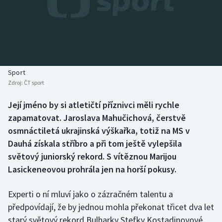
Baseball a softbal
Soutěže
Basketbal
Historické návraty
Biatlon
Aplikace ČT sport
Sport
Boby a skeleton
AZ kvíz
Zdroj:
ČT sport
Box
Její jméno by si atletičtí příznivci měli rychle
zapamatovat. Jaroslava Mahučichová, čerstvě
Curling
osmnáctiletá ukrajinská výškařka, totiž na MS v
Dauhá získala stříbro a při tom ještě vylepšila
Dostihy
světový juniorský rekord. S vítěznou Marijou
Lasickeneovou prohrála jen na horší pokusy.
Florbal
Experti o ní mluví jako o zázračném talentu a
Futsal
předpovídají, že by jednou mohla překonat třicet dva let
starý světový rekord Bulharky Stefky Kostadinovové,
Golf