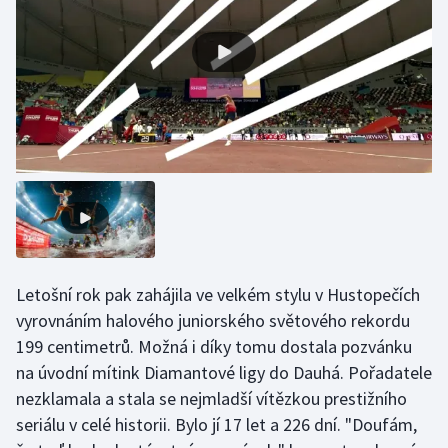
Olympijské hry
Parasport
Plavání
Plážový volejbal
Ragby
Rychlobruslení
Letošní rok pak zahájila ve velkém stylu v Hustopečích
Rychlostní kanoistika
vyrovnáním halového juniorského světového rekordu
199 centimetrů. Možná i díky tomu dostala pozvánku
Short track
na úvodní mítink Diamantové ligy do Dauhá. Pořadatele
nezklamala a stala se nejmladší vítězkou prestižního
Sportovní střelba
seriálu v celé historii. Bylo jí 17 let a 226 dní. "Doufám,