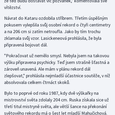
že teď budu dostávat víc pozvánek," komentovala své
Stolní tenis
vítězství.
Triatlon
Návrat do Kataru ozdobila stříbrem. Třetím úspěšným
pokusem vylepšila svůj osobní rekord o čtyři centimetry
Veslování
a na 206 cm si zatím netroufla. Jako by tím trochu
zklamala svůj vzor. Lasickeneová prohlásila, že byla
Vodní slalom
připravená bojovat dál.
Volejbal
"Pokračovat už nemělo smysl. Nebyla jsem na takovou
výšku připravena psychicky. Teď jsem strašně šťastná a
Ostatní
zároveň unavená. Ale mám v plánu rekord dál
zlepšovat," prohlásila nejmladší účastnice soutěže, v níž
absolvovala celkem čtrnáct skoků.
Bylo to poprvé od roku 1987, kdy dvě výškařky na
mistrovství světa zdolaly 204 cm. Ruska získala sice už
třetí titul mistryně světa, ale větší šance na překonání
světového rekordu má o šest let mladší Mahučichová.