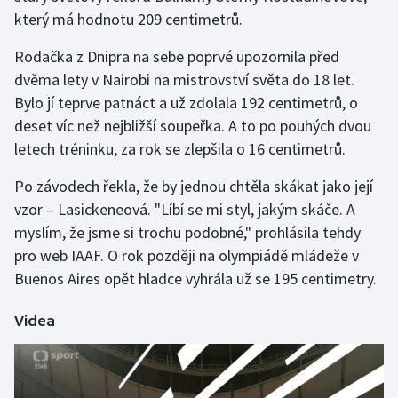
který má hodnotu 209 centimetrů.
Gymnastika
Rodačka z Dnipra na sebe poprvé upozornila před
dvěma lety v Nairobi na mistrovství světa do 18 let.
Házená
Bylo jí teprve patnáct a už zdolala 192 centimetrů, o
deset víc než nejbližší soupeřka. A to po pouhých dvou
Jezdectví
letech tréninku, za rok se zlepšila o 16 centimetrů.
Judo
Po závodech řekla, že by jednou chtěla skákat jako její
vzor – Lasickeneová. "Líbí se mi styl, jakým skáče. A
Krasobruslení
myslím, že jsme si trochu podobné," prohlásila tehdy
pro web IAAF. O rok později na olympiádě mládeže v
Lezení
Buenos Aires opět hladce vyhrála už se 195 centimetry.
Lyže a snowboard
Videa
Moderní pětiboj
Motorsport