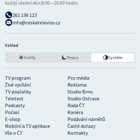
každý všední den:
8:00—16:00 hodin
261 136 113
info@ceskatelevize.cz
Vzhled
Světlý
Tmavý
Systém
TV program
Pro média
Živé vysílání
Reklama
TV poplatky
Studio Brno
Teletext
Studio Ostrava
Podcasty
Rada ČT
Počasí
Kariéra
E-shop
Podávání námětů
Mobilní a TV aplikace
Časté dotazy
Vše o ČT
Kontakty