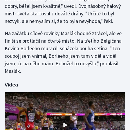
dobrý, běžel jsem kvalitně," uvedl. Dvojnásobný halový
mistr světa startoval z deváté dráhy. "Určitě to byl
Gymnastika
nezvyk, ale nemyslím si, že to byla nevýhoda," řekl.
Házená
Na začátku cílové rovinky Maslák hodně ztrácel, ale ve
finiši se protlačil na čtvrté místo. Na třetího Belgičana
Jezdectví
Kevina Borléeho mu v cíli scházela pouhá setina. "Ten
Judo
souboj jsem vnímal, Borléeho jsem tam viděl a viděl
jsem, že na něho mám. Bohužel to nevyšlo," prohlásil
Krasobruslení
Maslák.
Lezení
Videa
Lyže a snowboard
Moderní pětiboj
Motorsport