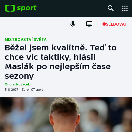
POPULÁRNÍ
SLEDOVAT
Fotbal
MISTROVSTVÍ SVĚTA
Běžel jsem kvalitně. Teď to
Hokej
chce víc taktiky, hlásil
Maslák po nejlepším čase
Tenis
sezony
Atletika
Ondřej Nováček
5. 8. 2017
|
Zdroj:
ČT sport
Cyklistika
DALŠÍ SPORTY
Americký fotbal
NEPŘEHLÉDNĚTE