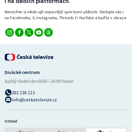
i na dalších platformách.
Nenechte si nikde ujít nejnovější sportovní události. Sledujte nás i
na Facebooku, X, Instagramu, Threads či YouTube a buďte v obraze.
Divácké centrum
každý všední den:
8:00—16:00 hodin
261 136 113
info@ceskatelevize.cz
Vzhled