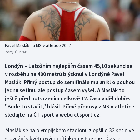
Baseball a softbal
Soutěže
Basketbal
Historické návraty
Biatlon
Aplikace ČT sport
Pavel Maslák na MS v atletice 2017
Boby a skeleton
AZ kvíz
Zdroj:
ČTK/AP
Box
Londýn – Letošním nejlepším časem 45,10 sekund se
v rozběhu na 400 metrů blýsknul v Londýně Pavel
Curling
Maslák. Přímý postup do semifinále mu unikl o pouhou
jednu setinu, ale postup časem vyšel. A Maslák to
Dostihy
ještě před potvrzením celkově 12. času viděl dobře:
"Bude to stačit," hlásil. Přímé přenosy z MS v atletice
Florbal
sledujte na ČT sport a webu ctsport.cz.
Futsal
Maslák se na olympijském stadionu zlepšil o 32 setin ve
srovnání s květnovým mítinkem v Eugene. "Čas je
Golf