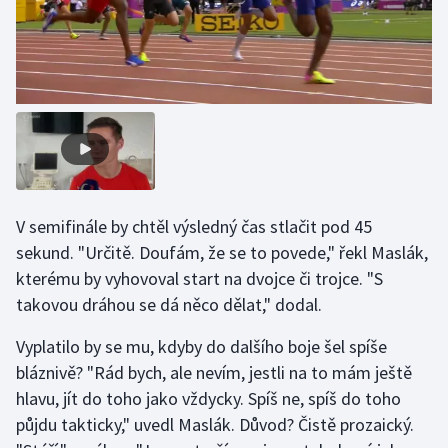
Olympijské hry
Parasport
Plavání
Plážový volejbal
Ragby
V semifinále by chtěl výsledný čas stlačit pod 45
sekund. "Určitě. Doufám, že se to povede," řekl Maslák,
Rychlobruslení
kterému by vyhovoval start na dvojce či trojce. "S
takovou dráhou se dá něco dělat," dodal.
Rychlostní kanoistika
Vyplatilo by se mu, kdyby do dalšího boje šel spíše
Short track
bláznivě? "Rád bych, ale nevím, jestli na to mám ještě
hlavu, jít do toho jako vždycky. Spíš ne, spíš do toho
Sportovní střelba
půjdu takticky," uvedl Maslák. Důvod? Čistě prozaický.