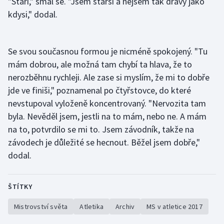
"Stáří," smál se. "Jsem starší a nejsem tak dravý jako
Stolní tenis
kdysi," dodal.
Triatlon
Se svou současnou formou je nicméně spokojený. "Tu
Veslování
mám dobrou, ale možná tam chybí ta hlava, že to
nerozběhnu rychleji. Ale zase si myslím, že mi to dobře
Vodní slalom
jde ve finiši," poznamenal po čtyřstovce, do které
nevstupoval vyloženě koncentrovaný. "Nervozita tam
Volejbal
byla. Nevěděl jsem, jestli na to mám, nebo ne. A mám
Ostatní
na to, potvrdilo se mi to. Jsem závodník, takže na
závodech je důležité se hecnout. Běžel jsem dobře,"
dodal.
ŠTÍTKY
Mistrovství světa
Atletika
Archiv
MS v atletice 2017