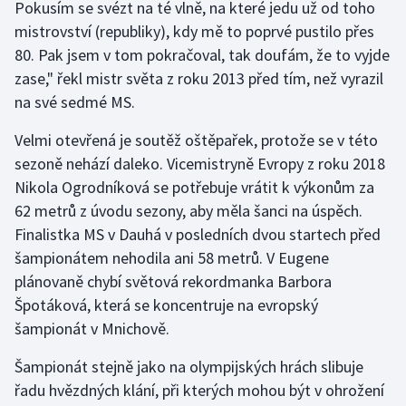
Pokusím se svézt na té vlně, na které jedu už od toho
mistrovství (republiky), kdy mě to poprvé pustilo přes
80. Pak jsem v tom pokračoval, tak doufám, že to vyjde
zase," řekl mistr světa z roku 2013 před tím, než vyrazil
na své sedmé MS.
Velmi otevřená je soutěž oštěpařek, protože se v této
sezoně nehází daleko. Vicemistryně Evropy z roku 2018
Nikola Ogrodníková se potřebuje vrátit k výkonům za
62 metrů z úvodu sezony, aby měla šanci na úspěch.
Finalistka MS v Dauhá v posledních dvou startech před
šampionátem nehodila ani 58 metrů. V Eugene
plánovaně chybí světová rekordmanka Barbora
Špotáková, která se koncentruje na evropský
šampionát v Mnichově.
Šampionát stejně jako na olympijských hrách slibuje
řadu hvězdných klání, při kterých mohou být v ohrožení