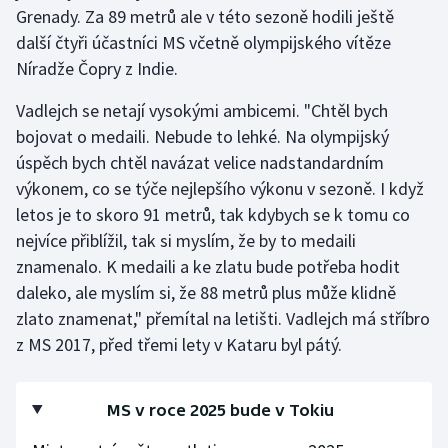
Stolní tenis
Grenady. Za 89 metrů ale v této sezoně hodili ještě
další čtyři účastníci MS včetně olympijského vítěze
Triatlon
Níradže Čopry z Indie.
Vadlejch se netají vysokými ambicemi. "Chtěl bych
Veslování
bojovat o medaili. Nebude to lehké. Na olympijský
Vodní slalom
úspěch bych chtěl navázat velice nadstandardním
výkonem, co se týče nejlepšího výkonu v sezoně. I když
Volejbal
letos je to skoro 91 metrů, tak kdybych se k tomu co
nejvíce přiblížil, tak si myslím, že by to medaili
Ostatní
znamenalo. K medaili a ke zlatu bude potřeba hodit
daleko, ale myslím si, že 88 metrů plus může klidně
zlato znamenat," přemítal na letišti. Vadlejch má stříbro
z MS 2017, před třemi lety v Kataru byl pátý.
MS v roce 2025 bude v Tokiu