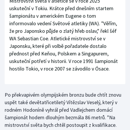
Mistrovství světa v atletice se v roce 2025
uskuteční v Tokiu. Krátce před dnešním startem
šampionátu v americkém Eugene o tom
informovalo vedení Světové atletiky (WA). "Věřím,
že pro Japonsko půjde o zlatý hřeb oslav," řekl šéf
WA Sebastian Coe. Atletické mistrovství se v
Japonsku, které při volbě pořadatele dostalo
přednost před Keňou, Polskem a Singapurem,
uskuteční potřetí v historii. V roce 1991 šampionát
hostilo Tokio, v roce 2007 se závodilo v Ósace.
Po překvapivém olympijském bronzu bude chtít znovu
uspět také devětatřicetiletý Vítězslav Veselý, který v
rodném Hodoníně vyhrál před Vadlejchem domácí
šampionát hodem dlouhým bezmála 86 metrů. "Na
mistrovství světa bych chtěl postoupit z kvalifikace.