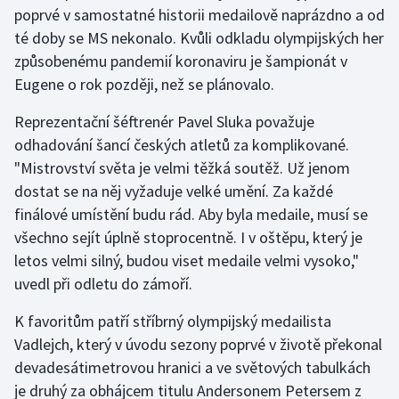
poprvé v samostatné historii medailově naprázdno a od
Olympijské hry
té doby se MS nekonalo. Kvůli odkladu olympijských her
způsobenému pandemií koronaviru je šampionát v
Parasport
Eugene o rok později, než se plánovalo.
Plavání
Reprezentační šéftrenér Pavel Sluka považuje
odhadování šancí českých atletů za komplikované.
Plážový volejbal
"Mistrovství světa je velmi těžká soutěž. Už jenom
dostat se na něj vyžaduje velké umění. Za každé
Ragby
finálové umístění budu rád. Aby byla medaile, musí se
všechno sejít úplně stoprocentně. I v oštěpu, který je
Rychlobruslení
letos velmi silný, budou viset medaile velmi vysoko,"
uvedl při odletu do zámoří.
Rychlostní kanoistika
K favoritům patří stříbrný olympijský medailista
Short track
Vadlejch, který v úvodu sezony poprvé v životě překonal
devadesátimetrovou hranici a ve světových tabulkách
Sportovní střelba
je druhý za obhájcem titulu Andersonem Petersem z