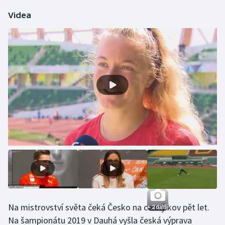
Videa
Gymnastika
Házená
Jezdectví
Judo
Krasobruslení
Lezení
Lyže a snowboard
Moderní pětiboj
Na mistrovství světa čeká Česko na cenný kov pět let.
+ 2 další
Motorsport
Na šampionátu 2019 v Dauhá vyšla česká výprava