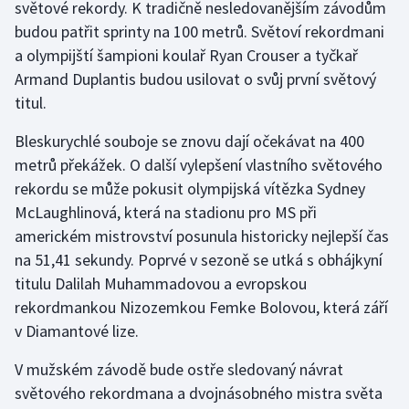
světové rekordy. K tradičně nesledovanějším závodům
budou patřit sprinty na 100 metrů. Světoví rekordmani
a olympijští šampioni koulař Ryan Crouser a tyčkař
Armand Duplantis budou usilovat o svůj první světový
titul.
Bleskurychlé souboje se znovu dají očekávat na 400
metrů překážek. O další vylepšení vlastního světového
rekordu se může pokusit olympijská vítězka Sydney
McLaughlinová, která na stadionu pro MS při
americkém mistrovství posunula historicky nejlepší čas
na 51,41 sekundy. Poprvé v sezoně se utká s obhájkyní
titulu Dalilah Muhammadovou a evropskou
rekordmankou Nizozemkou Femke Bolovou, která září
v Diamantové lize.
V mužském závodě bude ostře sledovaný návrat
světového rekordmana a dvojnásobného mistra světa