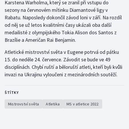
Karstena Warholma, který se zranil při vstupu do
sezony na červnovém mítinku Diamantové ligy v
Rabatu. Naposledy dokončil závod loni v září. Na rozdíl
od něj se už letos kvalitními časy ukázali oba další
medailisté z olympijského Tokia Alison dos Santos z
Brazílie a Američan Rai Benjamin.
Atletické mistrovství světa v Eugene potrvá od pátku
15. do neděle 24. července. Závodit se bude ve 49
disciplínách. Chybí ruští a běloruští atleti, kteří byli kvůli
invazi na Ukrajinu vyloučeni z mezinárodních soutěží.
ŠTÍTKY
Mistrovství světa
Atletika
MS v atletice 2022