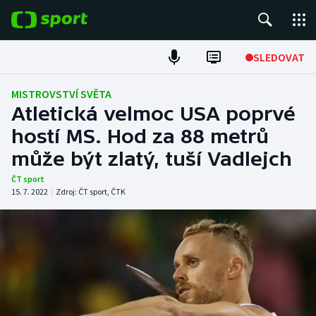
POPULÁRNÍ
SLEDOVAT
Fotbal
MISTROVSTVÍ SVĚTA
Atletická velmoc USA poprvé
Hokej
hostí MS. Hod za 88 metrů
může být zlatý, tuší Vadlejch
Tenis
ČT sport
Atletika
15. 7. 2022
|
Zdroj:
ČT sport
,
ČTK
Cyklistika
DALŠÍ SPORTY
Americký fotbal
NEPŘEHLÉDNĚTE