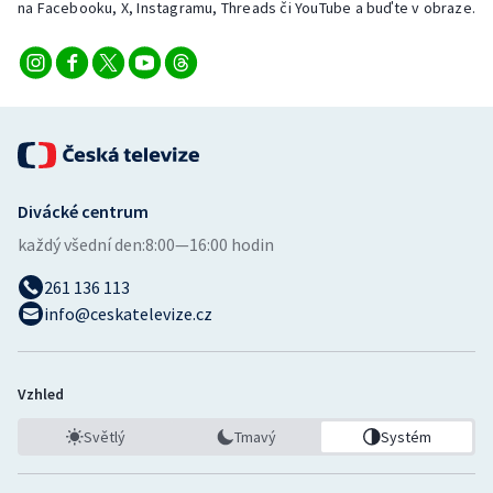
na Facebooku, X, Instagramu, Threads či YouTube a buďte v obraze.
Divácké centrum
každý všední den:
8:00—16:00 hodin
261 136 113
info@ceskatelevize.cz
Vzhled
Světlý
Tmavý
Systém