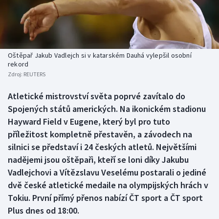
Baseball a softbal
Soutěže
Basketbal
Historické návraty
Biatlon
Aplikace ČT sport
Oštěpař Jakub Vadlejch si v katarském Dauhá vylepšil osobní
rekord
Zdroj:
REUTERS
Boby a skeleton
AZ kvíz
Atletické mistrovství světa poprvé zavítalo do
Box
Spojených států amerických. Na ikonickém stadionu
Hayward Field v Eugene, který byl pro tuto
Curling
příležitost kompletně přestavěn, a závodech na
silnici se představí i 24 českých atletů. Největšími
Dostihy
nadějemi jsou oštěpaři, kteří se loni díky Jakubu
Florbal
Vadlejchovi a Vítězslavu Veselému postarali o jediné
dvě české atletické medaile na olympijských hrách v
Futsal
Tokiu. První přímý přenos nabízí ČT sport a ČT sport
Plus dnes od 18:00.
Golf