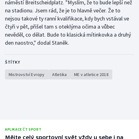
náměstí Breitscheidplatz. "Myslím, že to bude lepší než
na stadionu. Jsem rád, že je to hlavně večer. Že to
nejsou takové ty ranní kvalifikace, kdy bych vstával ve
čtyři v pět, přišel tam s oteklýma očima a vůbec
nevěděl, co dělat. Bude to klasická mítinkovka a druhý
den naostro," dodal Staněk.
ŠTÍTKY
Mistrovství Evropy
Atletika
ME v atletice 2018
APLIKACE ČT SPORT
Mějte celý sportovní svět vždy u sebe i na