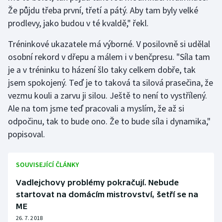
Že půjdu třeba první, třetí a pátý. Aby tam byly velké
Olympijské hry
prodlevy, jako budou v té kvaldě," řekl.
Parasport
Tréninkové ukazatele má výborné. V posilovně si udělal
osobní rekord v dřepu a málem i v benčpresu. "Síla tam
Plavání
je a v tréninku to házení šlo taky celkem dobře, tak
jsem spokojený. Teď je to taková ta silová prasečina, že
Plážový volejbal
vezmu kouli a zarvu ji silou. Ještě to není to vystřílený.
Ale na tom jsme teď pracovali a myslím, že až si
Ragby
odpočinu, tak to bude ono. Že to bude síla i dynamika,"
popisoval.
Rychlobruslení
Rychlostní kanoistika
SOUVISEJÍCÍ ČLÁNKY
Short track
Vadlejchovy problémy pokračují. Nebude
startovat na domácím mistrovství, šetří se na
Sportovní střelba
ME
26. 7. 2018