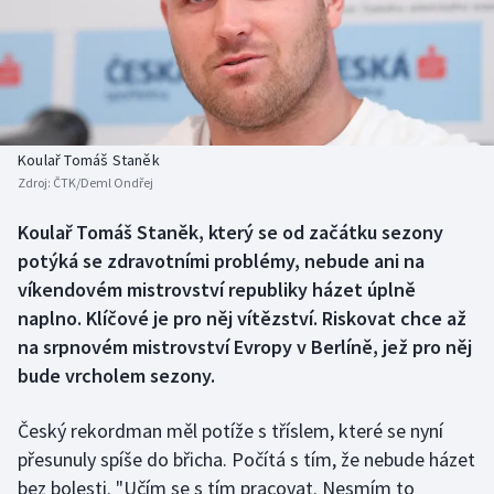
Baseball a softbal
Soutěže
Basketbal
Historické návraty
Biatlon
Aplikace ČT sport
Koulař Tomáš Staněk
Boby a skeleton
AZ kvíz
Zdroj:
ČTK/Deml Ondřej
Box
Koulař Tomáš Staněk, který se od začátku sezony
potýká se zdravotními problémy, nebude ani na
Curling
víkendovém mistrovství republiky házet úplně
naplno. Klíčové je pro něj vítězství. Riskovat chce až
Dostihy
na srpnovém mistrovství Evropy v Berlíně, jež pro něj
bude vrcholem sezony.
Florbal
Český rekordman měl potíže s tříslem, které se nyní
Futsal
přesunuly spíše do břicha. Počítá s tím, že nebude házet
bez bolesti. "Učím se s tím pracovat. Nesmím to
Golf