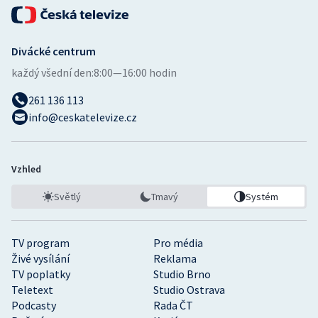
Divácké centrum
každý všední den:
8:00—16:00 hodin
261 136 113
info@ceskatelevize.cz
Vzhled
Světlý
Tmavý
Systém
TV program
Pro média
Živé vysílání
Reklama
TV poplatky
Studio Brno
Teletext
Studio Ostrava
Podcasty
Rada ČT