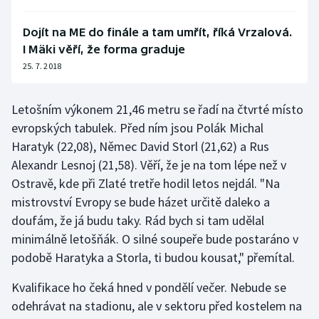
Stolní tenis
Dojít na ME do finále a tam umřít, říká Vrzalová.
Triatlon
I Mäki věří, že forma graduje
25. 7. 2018
Veslování
Letošním výkonem 21,46 metru se řadí na čtvrté místo
Vodní slalom
evropských tabulek. Před ním jsou Polák Michal
Haratyk (22,08), Němec David Storl (21,62) a Rus
Volejbal
Alexandr Lesnoj (21,58). Věří, že je na tom lépe než v
Ostatní
Ostravě, kde při Zlaté tretře hodil letos nejdál. "Na
mistrovství Evropy se bude házet určitě daleko a
doufám, že já budu taky. Rád bych si tam udělal
minimálně letošňák. O silné soupeře bude postaráno v
podobě Haratyka a Storla, ti budou kousat," přemítal.
Kvalifikace ho čeká hned v pondělí večer. Nebude se
odehrávat na stadionu, ale v sektoru před kostelem na