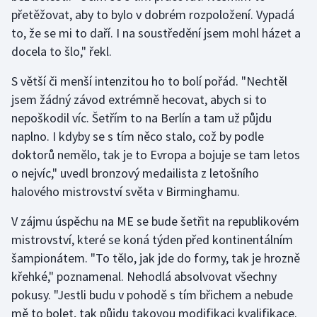
přetěžovat, aby to bylo v dobrém rozpoložení. Vypadá
to, že se mi to daří. I na soustředění jsem mohl házet a
Gymnastika
docela to šlo," řekl.
Házená
S větší či menší intenzitou ho to bolí pořád. "Nechtěl
jsem žádný závod extrémně hecovat, abych si to
Jezdectví
nepoškodil víc. Šetřím to na Berlín a tam už půjdu
Judo
naplno. I kdyby se s tím něco stalo, což by podle
doktorů nemělo, tak je to Evropa a bojuje se tam letos
Krasobruslení
o nejvíc," uvedl bronzový medailista z letošního
halového mistrovství světa v Birminghamu.
Lezení
V zájmu úspěchu na ME se bude šetřit na republikovém
Lyže a snowboard
mistrovství, které se koná týden před kontinentálním
šampionátem. "To tělo, jak jde do formy, tak je hrozně
Moderní pětiboj
křehké," poznamenal. Nehodlá absolvovat všechny
pokusy. "Jestli budu v pohodě s tím břichem a nebude
Motorsport
mě to bolet, tak půjdu takovou modifikaci kvalifikace.