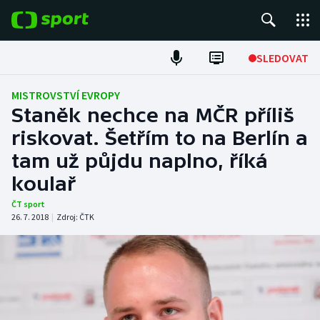
POPULÁRNÍ
SLEDOVAT
Fotbal
MISTROVSTVÍ EVROPY
Staněk nechce na MČR příliš
Hokej
riskovat. Šetřím to na Berlín a
tam už půjdu naplno, říká
Tenis
koulař
Atletika
ČT sport
26. 7. 2018
|
Zdroj:
ČTK
Cyklistika
DALŠÍ SPORTY
Americký fotbal
NEPŘEHLÉDNĚTE