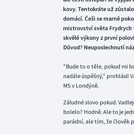
kovy. Tentokráte už zůstalo
domácí. Češi se marně pokou
mistrovství světa Frydrych 
skvělé výkony z první polov
Důvod? Neuposlechnutí názn
"Bude to o těle, pokud mi bu
nadále úspěšný," prohlásil 
MS v Londýně.
Záludné slovo pokud. Vadlejc
bolelo? Hodně. Ale to je jed
parádní, ale tím, že člověk p