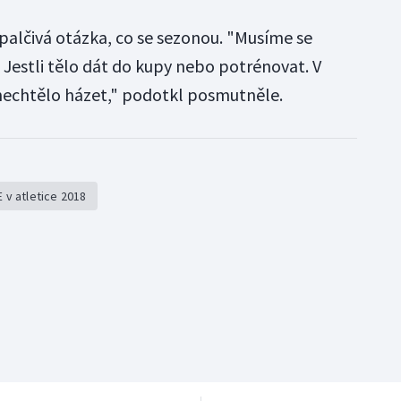
 palčivá otázka, co se sezonou. "Musíme se
 Jestli tělo dát do kupy nebo potrénovat. V
nechtělo házet," podotkl posmutněle.
 v atletice 2018