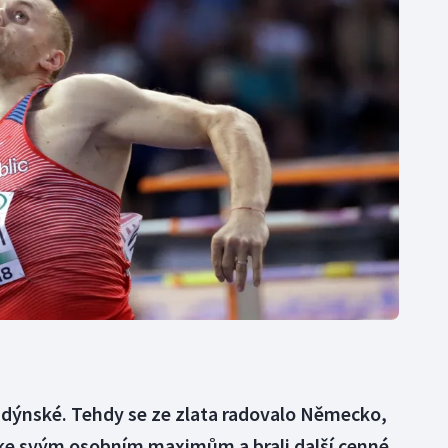
Moderní pětiboj
Triatlon
Motorsport
Veslování
Olympijské hry
Vodní slalom
Parasport
Volejbal
Plavání
Ostatní
Plážový volejbal
londýnské. Tehdy se ze zlata radovalo Německo,
li ke svým osobním maximům a brali další cenné