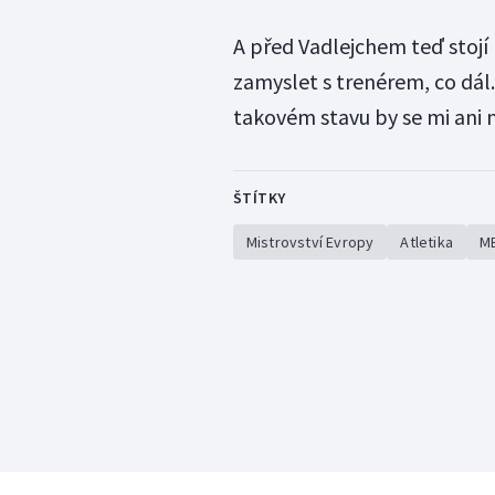
A před Vadlejchem teď stojí
zamyslet s trenérem, co dál.
takovém stavu by se mi ani 
ŠTÍTKY
Mistrovství Evropy
Atletika
ME