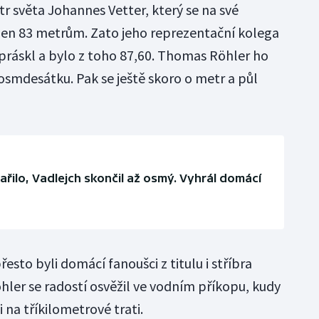
tr světa Johannes Vetter, který se na své
jen 83 metrům. Zato jeho reprezentační kolega
ráskl a bylo z toho 87,60. Thomas Röhler ho
smdesátku. Pak se ještě skoro o metr a půl
řilo, Vadlejch skončil až osmý. Vyhrál domácí
esto byli domácí fanoušci z titulu i stříbra
öhler se radostí osvěžil ve vodním příkopu, kudy
i na tříkilometrové trati.