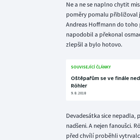
Ne a ne se naplno chytit mis
poměry pomalu přibližoval 
Andreas Hoffmann do toho p
napodobil a překonal osmao
zlepšil a bylo hotovo.
SOUVISEJÍCÍ ČLÁNKY
Oštěpařům se ve finále neda
Röhler
9. 8. 2018
Devadesátka sice nepadla, př
nadšeni. A nejen fanoušci. R
před chvílí proběhli vytrvalc