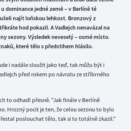
 u dominance jedné země – v Berlíně té
šeli najít loňskou lehkost. Bronzový z
třikráte hod pokazil. A Vadlejch nenavázal na
iny sezony. Výsledek neveselý – osmé místo.
aků, které tělo s předstihem hlásilo.
de i nadále sloužit jako teď, tak můžu být i
Vadlejch před rokem po návratu ze stříbrného
h to odhadl přesně. "Jak finále v Berlíně
no. Hrozný pocit je ten, že celou sezonu to bylo
řestal poslouchat tělo, tak si to totálně zkazil."