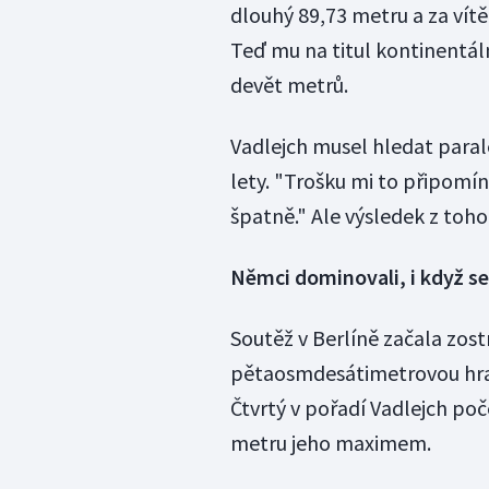
dlouhý 89,73 metru a za vít
Teď mu na titul kontinentá
devět metrů.
Vadlejch musel hledat paral
lety. "Trošku mi to připomín
špatně." Ale výsledek z toho
Němci dominovali, i když se 
Soutěž v Berlíně začala zos
pětaosmdesátimetrovou hran
Čtvrtý v pořadí Vadlejch po
metru jeho maximem.