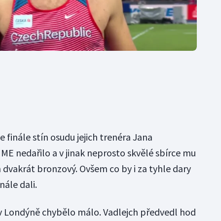
 finále stín osudu jejich trenéra Jana
ME nedařilo a v jinak neprosto skvělé sbírce mu
n dvakrát bronzový. Ovšem co by i za tyhle dary
nále dali.
v Londýně chybělo málo. Vadlejch předvedl hod