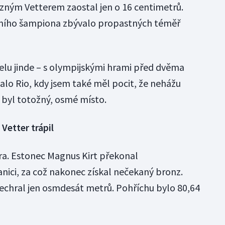
ězným Vetterem zaostal jen o 16 centimetrů.
lního šampiona zbývalo propastných téměř
elu jinde – s olympijskými hrami před dvěma
alo Rio, kdy jsem také měl pocit, že nehážu
 byl totožný, osmé místo.
Vetter trápil
tra. Estonec Magnus Kirt překonal
ici, za což nakonec získal nečekaný bronz.
čechral jen osmdesát metrů. Pohříchu bylo 80,64