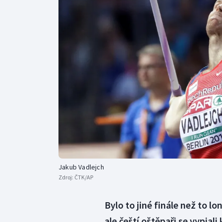
Curling
Dostihy
Florbal
Futsal
Golf
Gymnastika
Jakub Vadlejch
Zdroj:
ČTK/AP
Bylo to jiné finále než to 
ale čeští oštěpaři se vypja