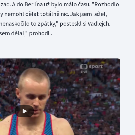
 zad. A do Berlína už bylo málo času. "Rozhodlo
 nemohl dělat totálně nic. Jak jsem ležel,
 nenaskočilo to zpátky," posteskl si Vadlejch.
jsem dělal," prohodil.