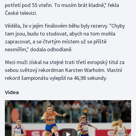
potřetí pod 55 vteřin. To musím brát kladně," řekla
Olympijské hry
České televizi.
Parasport
Věděla, že v jejím finálovém běhu byly rezervy. "Chyby
tam jsou, budu to studovat, abych na tom mohla
Plavání
zapracovat, a se čtvrtým místem už se příště
nesmířím," dodala odhodlaně.
Plážový volejbal
Mezi muži získal na stejné trati třetí evropský titul za
Ragby
sebou světový rekordman Karsten Warholm. Vlastní
rekord šampionátu vylepšil na 46,98 sekundy.
Rychlobruslení
Videa
Rychlostní kanoistika
Short track
Sportovní střelba