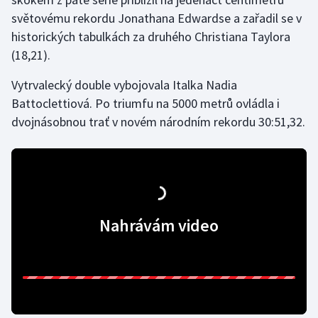
světovému rekordu Jonathana Edwardse a zařadil se v
historických tabulkách za druhého Christiana Taylora
(18,21).
Vytrvalecký double vybojovala Italka Nadia
Battoclettiová. Po triumfu na 5000 metrů ovládla i
dvojnásobnou trať v novém národním rekordu 30:51,32.
Nahrávám video