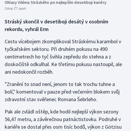
Ohlasy Viléma Stráského po nejlepším desetiboji kariéry
Zdroj:
ČT sport
Stráský skončil v desetiboji desátý v osobním
rekordu, vyhrál Erm
Cestu vícebojem zkomplikoval Stráskému karambol v
tyčkařském sektoru. Při druhém pokusu na 490
centimetrech ho tyč švihla zepředu do stehna a z
doskočiště odkulhal. Ke třetímu pokusu nastoupil, ale
ani nedokončil rozběh.
"Zranění to snad není, jenom to tak trochu tuhne a
bolí," komentoval v pauze před večerním blokem svůj
zdravotní stav svěřenec Romana Šebrleho.
Pak ale zvládl oštěp, kde hodil nejlepší výkon sezony
56,47 metru, a závěrečnou patnáctistovku. Podruhé v
kariéře se dostal přes osm tisíc bodů, výkon z Götzisu