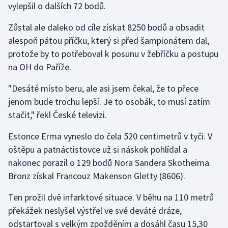
vylepšil o dalších 72 bodů.
Zůstal ale daleko od cíle získat 8250 bodů a obsadit
alespoň pátou příčku, který si před šampionátem dal,
protože by to potřeboval k posunu v žebříčku a postupu
na OH do Paříže.
"Desáté místo beru, ale asi jsem čekal, že to přece
jenom bude trochu lepší. Je to osobák, to musí zatím
stačit," řekl České televizi.
Estonce Erma vyneslo do čela 520 centimetrů v tyči. V
oštěpu a patnáctistovce už si náskok pohlídal a
nakonec porazil o 129 bodů Nora Sandera Skotheima.
Bronz získal Francouz Makenson Gletty (8606).
Ten prožil dvě infarktové situace. V běhu na 110 metrů
překážek neslyšel výstřel ve své deváté dráze,
odstartoval s velkým zpožděním a dosáhl času 15,30