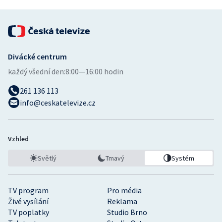
Divácké centrum
každý všední den:
8:00—16:00 hodin
261 136 113
info@ceskatelevize.cz
Vzhled
Světlý
Tmavý
Systém
TV program
Pro média
Živé vysílání
Reklama
TV poplatky
Studio Brno