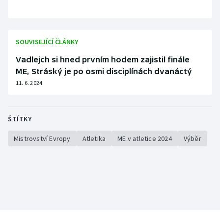
SOUVISEJÍCÍ ČLÁNKY
Vadlejch si hned prvním hodem zajistil finále
ME, Stráský je po osmi disciplínách dvanáctý
11. 6. 2024
ŠTÍTKY
Mistrovství Evropy
Atletika
ME v atletice 2024
Výběr