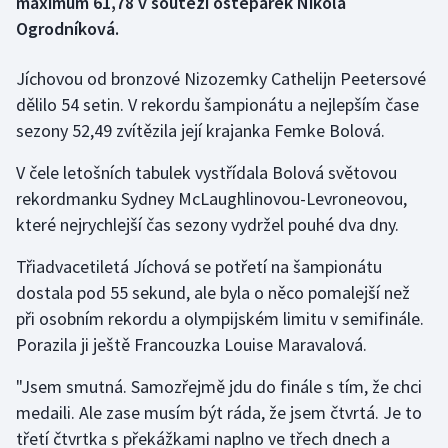
maximum 61,78 v soutěži oštěpařek Nikola
Ogrodníková.
Gymnastika
Jíchovou od bronzové Nizozemky Cathelijn Peetersové
Házená
dělilo 54 setin. V rekordu šampionátu a nejlepším čase
sezony 52,49 zvítězila její krajanka Femke Bolová.
Jezdectví
V čele letošních tabulek vystřídala Bolová světovou
Judo
rekordmanku Sydney McLaughlinovou-Levroneovou,
které nejrychlejší čas sezony vydržel pouhé dva dny.
Krasobruslení
Třiadvacetiletá Jíchová se potřetí na šampionátu
Lezení
dostala pod 55 sekund, ale byla o něco pomalejší než
při osobním rekordu a olympijském limitu v semifinále.
Lyže a snowboard
Porazila ji ještě Francouzka Louise Maravalová.
Moderní pětiboj
"Jsem smutná. Samozřejmě jdu do finále s tím, že chci
medaili. Ale zase musím být ráda, že jsem čtvrtá. Je to
Motorsport
třetí čtvrtka s překážkami naplno ve třech dnech a