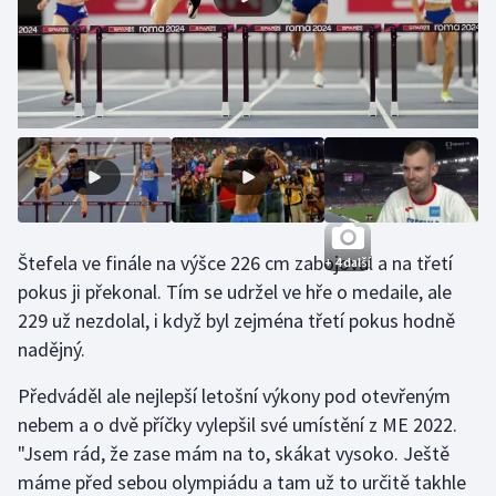
Stolní tenis
Triatlon
Veslování
Vodní slalom
Volejbal
Štefela ve finále na výšce 226 cm zabojoval a na třetí
+ 4 další
Ostatní
pokus ji překonal. Tím se udržel ve hře o medaile, ale
229 už nezdolal, i když byl zejména třetí pokus hodně
nadějný.
Předváděl ale nejlepší letošní výkony pod otevřeným
nebem a o dvě příčky vylepšil své umístění z ME 2022.
"Jsem rád, že zase mám na to, skákat vysoko. Ještě
máme před sebou olympiádu a tam už to určitě takhle