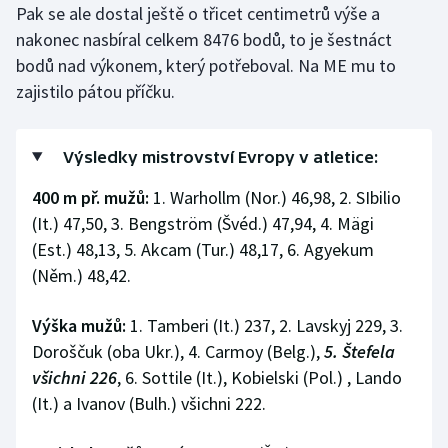
Pak se ale dostal ještě o třicet centimetrů výše a
nakonec nasbíral celkem 8476 bodů, to je šestnáct
bodů nad výkonem, který potřeboval. Na ME mu to
zajistilo pátou příčku.
Výsledky mistrovství Evropy v atletice:
400 m př. mužů:
1. Warhollm (Nor.) 46,98, 2. SIbilio
(It.) 47,50, 3. Bengström (Švéd.) 47,94, 4. Mägi
(Est.) 48,13, 5. Akcam (Tur.) 48,17, 6. Agyekum
(Něm.) 48,42.
Výška mužů:
1. Tamberi (It.) 237, 2. Lavskyj 229, 3.
Doroščuk (oba Ukr.), 4. Carmoy (Belg.),
5. Štefela
všichni 226
, 6. Sottile (It.), Kobielski (Pol.) , Lando
(It.) a Ivanov (Bulh.) všichni 222.