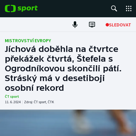
POPULÁRNÍ
SLEDOVAT
Fotbal
MISTROVSTVÍ EVROPY
Jíchová doběhla na čtvrtce
Hokej
překážek čtvrtá, Štefela s
Ogrodníkovou skončili pátí.
Tenis
Stráský má v desetiboji
Atletika
osobní rekord
Cyklistika
ČT sport
11. 6. 2024
|
Zdroj:
ČT sport
,
ČTK
DALŠÍ SPORTY
Americký fotbal
NEPŘEHLÉDNĚTE