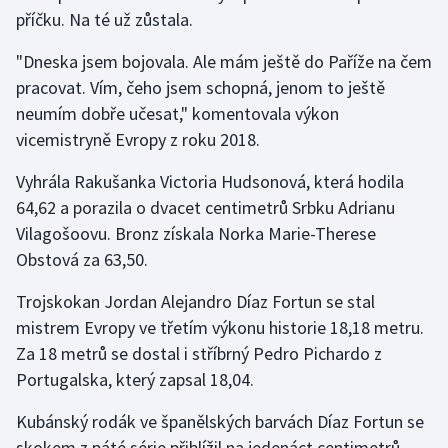
příčku. Na té už zůstala.
"Dneska jsem bojovala. Ale mám ještě do Paříže na čem
pracovat. Vím, čeho jsem schopná, jenom to ještě
neumím dobře učesat," komentovala výkon
vicemistryně Evropy z roku 2018.
Vyhrála Rakušanka Victoria Hudsonová, která hodila
64,62 a porazila o dvacet centimetrů Srbku Adrianu
Vilagošoovu. Bronz získala Norka Marie-Therese
Obstová za 63,50.
Trojskokan Jordan Alejandro Díaz Fortun se stal
mistrem Evropy ve třetím výkonu historie 18,18 metru.
Za 18 metrů se dostal i stříbrný Pedro Pichardo z
Portugalska, který zapsal 18,04.
Kubánský rodák ve španělských barvách Díaz Fortun se
skokem z páté série přiblížil na jedenáct centimetrů