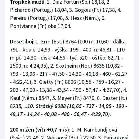
Trojskok mužů:
1. Díaz Fortun (Šp.) 18,18, 2
Pichardo (Portug.) 18,04, 3. Gogois (Fr.) 17,38, 4.
Pereira (Portug.) 17,08, 5. Hess (Něm.), 6.
Pontvianne (Fr.) oba 17,04.
Desetiboj:
1. Erm (Est.) 8764 (100 m: 10,60 - dálka:
791 - koule: 14,99 - výška: 199 - 400 m: 46,81 - 110
m př.: 14,30 - disk: 44,56 - tyč: 520 - oštěp: 62,71 -
1500 m: 4:24,95), 2. Skotheim (Nor.) 8635 (10,82 -
793 - 13,96 - 217 - 47,50 - 14,30 - 46,18 - 460 - 61,27
- 4:22,41), 3. Gletty (Fr.) 8606 (10,55 - 759 - 16,27 -
202 - 47,60 - 13,88 - 43,54 - 490 - 57,47 - 4:27,70), 4.
Kaul (Něm.) 8547, 5. Mayer (Fr.) 8476, 6. Dester (It.)
8235, ...
10. Stráský 8088 (10,65 - 737 - 14,95 - 190 -
49,17 - 14,24 - 40,08 - 480 - 56,47 - 4:29,70)
.
200 m žen (vítr +0,7 m/s):
1. M. Kambundjiová
(Švýc.) 22,49, 2. Neitaová (Brit.) 22,50, 3. Parisotová