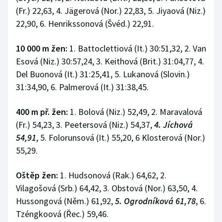
(Fr.) 22,63, 4. Jägerová (Nor.) 22,83, 5. Jiyaová (Niz.)
22,90, 6. Henrikssonová (Švéd.) 22,91.
10 000 m žen:
1. Battoclettiová (It.) 30:51,32, 2. Van
Esová (Niz.) 30:57,24, 3. Keithová (Brit.) 31:04,77, 4.
Del Buonová (It.) 31:25,41, 5. Lukanová (Slovin.)
31:34,90, 6. Palmerová (It.) 31:38,45.
400 m př. žen:
1. Bolová (Niz.) 52,49, 2. Maravalová
(Fr.) 54,23, 3. Peetersová (Niz.) 54,37,
4. Jíchová
54,91
, 5. Folorunsová (It.) 55,20, 6 Klosterová (Nor.)
55,29.
Oštěp žen:
1. Hudsonová (Rak.) 64,62, 2.
Vilagošová (Srb.) 64,42, 3. Obstová (Nor.) 63,50, 4.
Hussongová (Něm.) 61,92,
5. Ogrodníková 61,78
, 6.
Tzéngkoová (Řec.) 59,46.