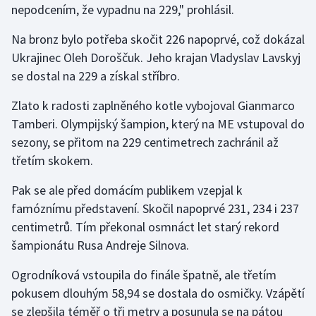
nepodcením, že vypadnu na 229," prohlásil.
Na bronz bylo potřeba skočit 226 napoprvé, což dokázal
Ukrajinec Oleh Doroščuk. Jeho krajan Vladyslav Lavskyj
se dostal na 229 a získal stříbro.
Zlato k radosti zaplněného kotle vybojoval Gianmarco
Tamberi. Olympijský šampion, který na ME vstupoval do
sezony, se přitom na 229 centimetrech zachránil až
třetím skokem.
Pak se ale před domácím publikem vzepjal k
famóznímu představení. Skočil napoprvé 231, 234 i 237
centimetrů. Tím překonal osmnáct let starý rekord
šampionátu Rusa Andreje Silnova.
Ogrodníková vstoupila do finále špatně, ale třetím
pokusem dlouhým 58,94 se dostala do osmičky. Vzápětí
se zlepšila téměř o tři metry a posunula se na pátou