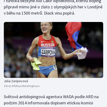
i turecká běžkyně Asli Cakir Alptekinová, kterou doping
připravil mimo jiné o zlato z olympijských her v Londýně
Olympijské hry
v běhu na 1500 metrů. Diack vinu popírá.
Parasport
Plavání
Plážový volejbal
Ragby
Rychlobruslení
Rychlostní kanoistika
Julia Zaripovová
Zdroj:
AP/Anja Niedringhaus
Short track
Světová antidopingová agentura WADA podle ARD na
Sportovní střelba
podzim 2014 informovala dopisem etickou komisi