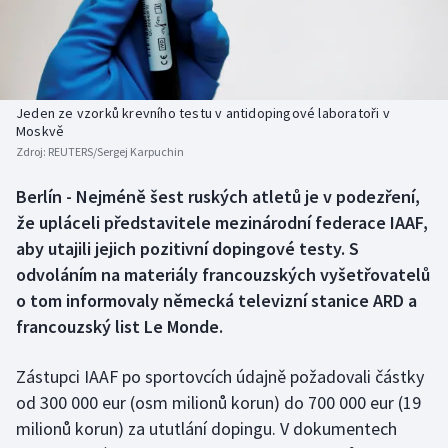
Baseball a softbal
Soutěže
Basketbal
Historické návraty
Biatlon
Aplikace ČT sport
Jeden ze vzorků krevního testu v antidopingové laboratoři v
Moskvě
Zdroj:
REUTERS/Sergej Karpuchin
Boby a skeleton
AZ kvíz
Berlín - Nejméně šest ruských atletů je v podezření,
Box
že upláceli představitele mezinárodní federace IAAF,
aby utajili jejich pozitivní dopingové testy. S
Curling
odvoláním na materiály francouzských vyšetřovatelů
o tom informovaly německá televizní stanice ARD a
Dostihy
francouzský list Le Monde.
Florbal
Zástupci IAAF po sportovcích údajně požadovali částky
Futsal
od 300 000 eur (osm milionů korun) do 700 000 eur (19
milionů korun) za ututlání dopingu. V dokumentech
Golf