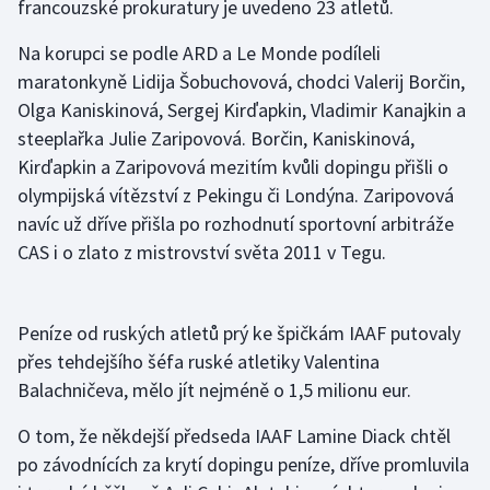
francouzské prokuratury je uvedeno 23 atletů.
Gymnastika
Na korupci se podle ARD a Le Monde podíleli
maratonkyně Lidija Šobuchovová, chodci Valerij Borčin,
Házená
Olga Kaniskinová, Sergej Kirďapkin, Vladimir Kanajkin a
steeplařka Julie Zaripovová. Borčin, Kaniskinová,
Jezdectví
Kirďapkin a Zaripovová mezitím kvůli dopingu přišli o
olympijská vítězství z Pekingu či Londýna. Zaripovová
Judo
navíc už dříve přišla po rozhodnutí sportovní arbitráže
CAS i o zlato z mistrovství světa 2011 v Tegu.
Krasobruslení
Lezení
Peníze od ruských atletů prý ke špičkám IAAF putovaly
přes tehdejšího šéfa ruské atletiky Valentina
Lyže a snowboard
Balachničeva, mělo jít nejméně o 1,5 milionu eur.
Moderní pětiboj
O tom, že někdejší předseda IAAF Lamine Diack chtěl
po závodnících za krytí dopingu peníze, dříve promluvila
Motorsport