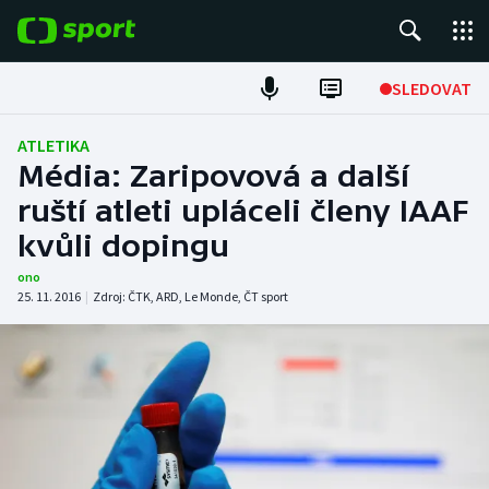
POPULÁRNÍ
SLEDOVAT
Fotbal
ATLETIKA
Média: Zaripovová a další
Hokej
ruští atleti upláceli členy IAAF
kvůli dopingu
Tenis
ono
Atletika
25. 11. 2016
|
Zdroj:
ČTK
,
ARD
,
Le Monde
,
ČT sport
Cyklistika
DALŠÍ SPORTY
Americký fotbal
NEPŘEHLÉDNĚTE