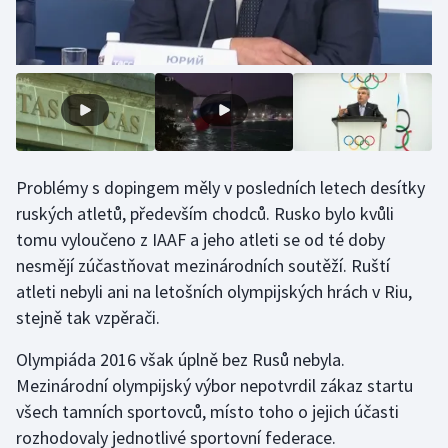
Problémy s dopingem měly v posledních letech desítky
ruských atletů, především chodců. Rusko bylo kvůli
tomu vyloučeno z IAAF a jeho atleti se od té doby
nesmějí zúčastňovat mezinárodních soutěží. Ruští
atleti nebyli ani na letošních olympijských hrách v Riu,
stejně tak vzpěrači.
Olympiáda 2016 však úplně bez Rusů nebyla.
Mezinárodní olympijský výbor nepotvrdil zákaz startu
všech tamních sportovců, místo toho o jejich účasti
rozhodovaly jednotlivé sportovní federace.