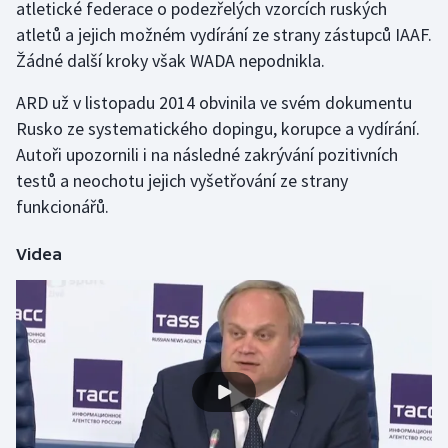
atletické federace o podezřelých vzorcích ruských
Stolní tenis
atletů a jejich možném vydírání ze strany zástupců IAAF.
Žádné další kroky však WADA nepodnikla.
Triatlon
ARD už v listopadu 2014 obvinila ve svém dokumentu
Veslování
Rusko ze systematického dopingu, korupce a vydírání.
Autoři upozornili i na následné zakrývání pozitivních
Vodní slalom
testů a neochotu jejich vyšetřování ze strany
funkcionářů.
Volejbal
Ostatní
Videa