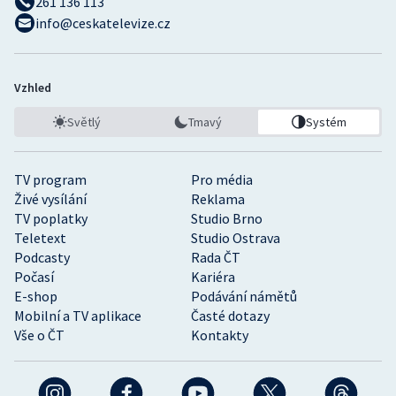
261 136 113
info@ceskatelevize.cz
Vzhled
Světlý
Tmavý
Systém
TV program
Pro média
Živé vysílání
Reklama
TV poplatky
Studio Brno
Teletext
Studio Ostrava
Podcasty
Rada ČT
Počasí
Kariéra
E-shop
Podávání námětů
Mobilní a TV aplikace
Časté dotazy
Vše o ČT
Kontakty