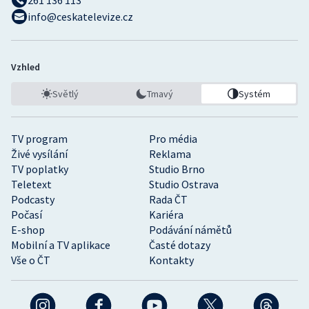
261 136 113
info@ceskatelevize.cz
Vzhled
Světlý
Tmavý
Systém
TV program
Pro média
Živé vysílání
Reklama
TV poplatky
Studio Brno
Teletext
Studio Ostrava
Podcasty
Rada ČT
Počasí
Kariéra
E-shop
Podávání námětů
Mobilní a TV aplikace
Časté dotazy
Vše o ČT
Kontakty