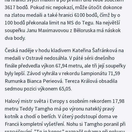
3617 bodů. Pokud nic nepokazí, může útočit dokonce
Olympijské hry
na zlatou medaili a také hranici 6100 bodů, čímž by o
100 bodů překonala limit na MS do Tegu. Na největší
Parasport
soupeřku Janu Maximavovou z Běloruska má náskok
Plavání
dva body.
Česká naděje v hodu kladivem Kateřina Šafránková na
Plážový volejbal
medaili v Ostravě nedosáhla. V páté sérii dnešního
finále předvedla výkon 67,94 metru, ale tři její soupeřky
Ragby
byly lepší. Závod vyhrála v rekordu šampionátu 71,59
Rychlobruslení
Rumunka Bianca Perieová. Tereza Králová obsadila
sedmou pozici výkonem 65,05.
Rychlostní kanoistika
Halový mistr světa i Evropy s osobním rekordem 17,98
Short track
metru Teddy Tamgho má po výronu nateklý pravý
kotník a chodí o berlích. V úterý podstoupí doma ve
Sportovní střelba
Francii kompletní vyšetření. Nohu si Tamgho poranil při
rozcvičování. "To je konec," naznačil rukama při pokusu