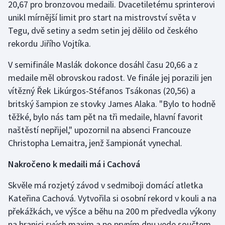
20,67 pro bronzovou medaili. Dvacetiletému sprinterovi
unikl mírnější limit pro start na mistrovství světa v
Gymnastika
Tegu, dvě setiny a sedm setin jej dělilo od českého
rekordu Jiřího Vojtíka.
Házená
V semifinále Maslák dokonce dosáhl času 20,66 a z
Jezdectví
medaile měl obrovskou radost. Ve finále jej porazili jen
vítězný Řek Likúrgos-Stéfanos Tsákonas (20,56) a
Judo
britský šampion ze stovky James Alaka. "Bylo to hodně
těžké, bylo nás tam pět na tři medaile, hlavní favorit
Krasobruslení
naštěstí nepřijel," upozornil na absenci Francouze
Christopha Lemaitra, jenž šampionát vynechal.
Lezení
Nakročeno k medaili má i Cachová
Lyže a snowboard
Skvěle má rozjetý závod v sedmiboji domácí atletka
Moderní pětiboj
Kateřina Cachová. Vytvořila si osobní rekord v kouli a na
překážkách, ve výšce a běhu na 200 m předvedla výkony
Motorsport
na hranici svých maxim a po prvním dnu vede součtem