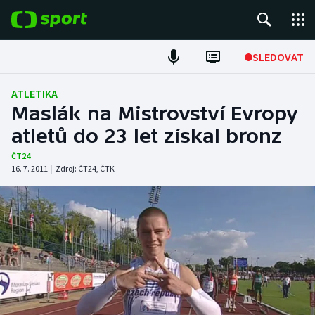
POPULÁRNÍ
SLEDOVAT
Fotbal
ATLETIKA
Maslák na Mistrovství Evropy
Hokej
atletů do 23 let získal bronz
Tenis
ČT24
16. 7. 2011
|
Zdroj:
ČT24
,
ČTK
Atletika
Cyklistika
DALŠÍ SPORTY
Americký fotbal
NEPŘEHLÉDNĚTE