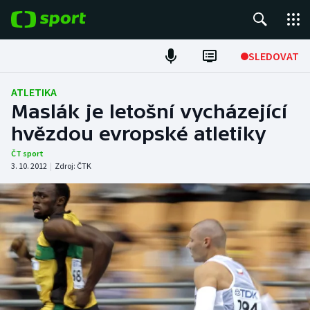
POPULÁRNÍ
SLEDOVAT
Fotbal
ATLETIKA
Maslák je letošní vycházející
Hokej
hvězdou evropské atletiky
Tenis
ČT sport
3. 10. 2012
|
Zdroj:
ČTK
Atletika
Cyklistika
DALŠÍ SPORTY
Americký fotbal
NEPŘEHLÉDNĚTE