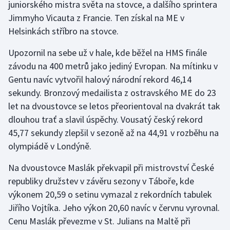
juniorského mistra světa na stovce, a dalšího sprintera
Jimmyho Vicauta z Francie. Ten získal na ME v
Gymnastika
Helsinkách stříbro na stovce.
Házená
Upozornil na sebe už v hale, kde běžel na HMS finále
závodu na 400 metrů jako jediný Evropan. Na mítinku v
Jezdectví
Gentu navíc vytvořil halový národní rekord 46,14
sekundy. Bronzový medailista z ostravského ME do 23
Judo
let na dvoustovce se letos přeorientoval na dvakrát tak
dlouhou trať a slavil úspěchy. Vousatý český rekord
Krasobruslení
45,77 sekundy zlepšil v sezoně až na 44,91 v rozběhu na
olympiádě v Londýně.
Lezení
Na dvoustovce Maslák překvapil při mistrovství České
Lyže a snowboard
republiky družstev v závěru sezony v Táboře, kde
výkonem 20,59 o setinu vymazal z rekordních tabulek
Moderní pětiboj
Jiřího Vojtíka. Jeho výkon 20,60 navíc v červnu vyrovnal.
Cenu Maslák převezme v St. Julians na Maltě při
Motorsport