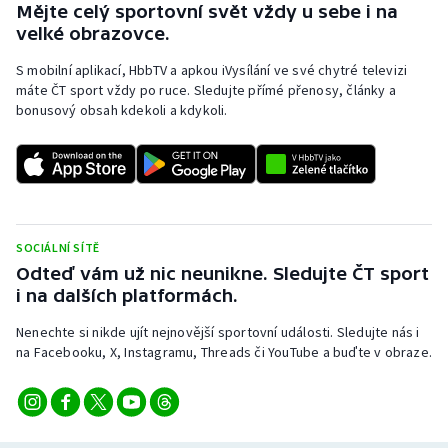
Mějte celý sportovní svět vždy u sebe i na
Stolní tenis
velké obrazovce.
Triatlon
S mobilní aplikací, HbbTV a apkou iVysílání ve své chytré televizi
máte ČT sport vždy po ruce. Sledujte přímé přenosy, články a
Veslování
bonusový obsah kdekoli a kdykoli.
Vodní slalom
Volejbal
SOCIÁLNÍ SÍTĚ
Ostatní
Odteď vám už nic neunikne. Sledujte ČT sport
i na dalších platformách.
Nenechte si nikde ujít nejnovější sportovní události. Sledujte nás i
na Facebooku, X, Instagramu, Threads či YouTube a buďte v obraze.