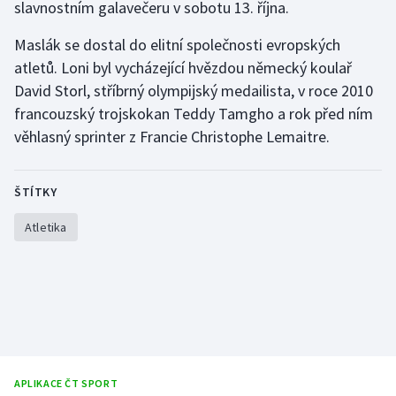
slavnostním galavečeru v sobotu 13. října.
Olympijské hry
Maslák se dostal do elitní společnosti evropských
atletů. Loni byl vycházející hvězdou německý koulař
Parasport
David Storl, stříbrný olympijský medailista, v roce 2010
Plavání
francouzský trojskokan Teddy Tamgho a rok před ním
věhlasný sprinter z Francie Christophe Lemaitre.
Plážový volejbal
ŠTÍTKY
Ragby
Atletika
Rychlobruslení
Rychlostní kanoistika
Short track
Sportovní střelba
APLIKACE ČT SPORT