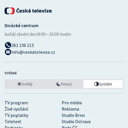
Divácké centrum
každý všední den:
8:00—16:00 hodin
261 136 113
info@ceskatelevize.cz
Vzhled
Světlý
Tmavý
Systém
TV program
Pro média
Živé vysílání
Reklama
TV poplatky
Studio Brno
Teletext
Studio Ostrava
Podcasty
Rada ČT