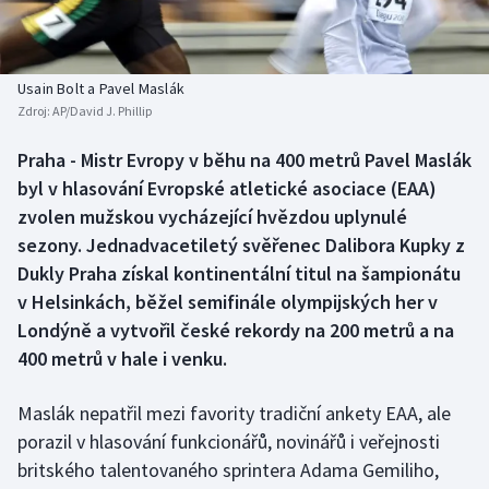
Baseball a softbal
Soutěže
Basketbal
Historické návraty
Usain Bolt a Pavel Maslák
Zdroj:
AP/David J. Phillip
Biatlon
Aplikace ČT sport
Praha - Mistr Evropy v běhu na 400 metrů Pavel Maslák
Boby a skeleton
AZ kvíz
byl v hlasování Evropské atletické asociace (EAA)
zvolen mužskou vycházející hvězdou uplynulé
Box
sezony. Jednadvacetiletý svěřenec Dalibora Kupky z
Dukly Praha získal kontinentální titul na šampionátu
Curling
v Helsinkách, běžel semifinále olympijských her v
Londýně a vytvořil české rekordy na 200 metrů a na
Dostihy
400 metrů v hale i venku.
Florbal
Maslák nepatřil mezi favority tradiční ankety EAA, ale
Futsal
porazil v hlasování funkcionářů, novinářů i veřejnosti
britského talentovaného sprintera Adama Gemiliho,
Golf