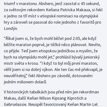
triumf v maratonu. Abshero, jenž zaostal o 45 sekund,
za světovým rekordem Keňana Patricka Makaua, si řekl
Gymnastika
o jedno ze tří míst v etiopské nominaci na olympijské
hry a zároveň se pasoval do role jednoho z favoritů pro
Házená
Londýn.
Jezdectví
"Říkal jsem si, že bych mohl běžet pod 2:05, ale když
běžíte maraton poprvé, je těžké něco plánovat. Nevíte,
Judo
co přijde. Teď jsem etiopskou jedničkou a myslím, že
bych na olympiádu mohl jet," prohlásil bývalý juniorský
Krasobruslení
mistr světa v krosu. "I když to byl můj první maraton,
Lezení
věřil jsem si na dobrý výkon. Ale ten čas mě překvapil, je
neuvěřitelný," řekl Abshero po závodě, dotovaném
Lyže a snowboard
jedním milionem dolarů.
Moderní pětiboj
V historických tabulkách jsou před ním jen rekordman
Makau, další Keňan Wilson Kipsang Kiprotich a
Motorsport
Gebrselassie. Neuspěl favorizovaný Keňan Martin Lel.