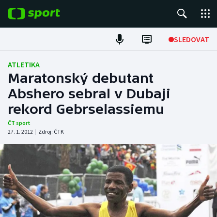
POPULÁRNÍ
SLEDOVAT
Fotbal
ATLETIKA
Maratonský debutant
Hokej
Abshero sebral v Dubaji
rekord Gebrselassiemu
Tenis
ČT sport
Atletika
27. 1. 2012
|
Zdroj:
ČTK
Cyklistika
DALŠÍ SPORTY
Americký fotbal
NEPŘEHLÉDNĚTE