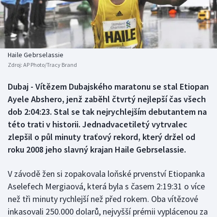
Baseball a softbal
Soutěže
Basketbal
Historické návraty
Biatlon
Aplikace ČT sport
Haile Gebrselassie
Zdroj:
AP Photo/Tracy Brand
Boby a skeleton
AZ kvíz
Dubaj - Vítězem Dubajského maratonu se stal Etiopan
Ayele Abshero, jenž zaběhl čtvrtý nejlepší čas všech
Box
dob 2:04:23. Stal se tak nejrychlejším debutantem na
Curling
této trati v historii. Jednadvacetiletý vytrvalec
zlepšil o půl minuty traťový rekord, který držel od
Dostihy
roku 2008 jeho slavný krajan Haile Gebrselassie.
Florbal
V závodě žen si zopakovala loňské prvenství Etiopanka
Aselefech Mergiaová, která byla s časem 2:19:31 o více
Futsal
než tři minuty rychlejší než před rokem. Oba vítězové
inkasovali 250.000 dolarů, nejvyšší prémii vyplácenou za
Golf