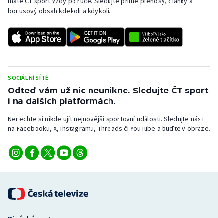
máte ČT sport vždy po ruce. Sledujte přímé přenosy, články a
Stolní tenis
bonusový obsah kdekoli a kdykoli.
Triatlon
Veslování
Vodní slalom
SOCIÁLNÍ SÍTĚ
Odteď vám už nic neunikne. Sledujte ČT sport
Volejbal
i na dalších platformách.
Nenechte si nikde ujít nejnovější sportovní události. Sledujte nás i
Ostatní
na Facebooku, X, Instagramu, Threads či YouTube a buďte v obraze.