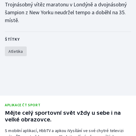
Trojnásobný vítěz maratonu v Londýně a dvojnásobný
Olympijské hry
šampion z New Yorku neudržel tempo a doběhl na 35.
místě.
Parasport
Plavání
ŠTÍTKY
Atletika
Plážový volejbal
Ragby
Rychlobruslení
Rychlostní kanoistika
APLIKACE ČT SPORT
Short track
Mějte celý sportovní svět vždy u sebe i na
velké obrazovce.
Sportovní střelba
S mobilní aplikací, HbbTV a apkou iVysílání ve své chytré televizi