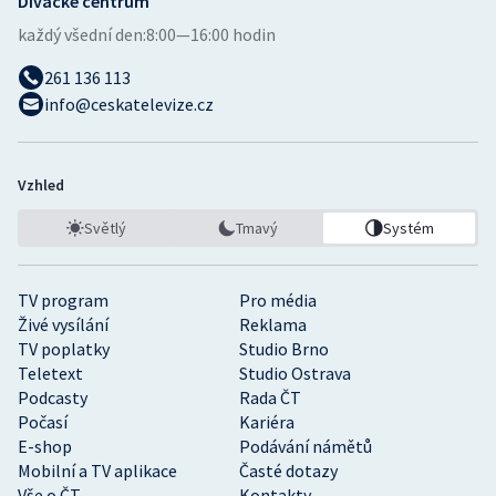
Divácké centrum
každý všední den:
8:00—16:00 hodin
261 136 113
info@ceskatelevize.cz
Vzhled
Světlý
Tmavý
Systém
TV program
Pro média
Živé vysílání
Reklama
TV poplatky
Studio Brno
Teletext
Studio Ostrava
Podcasty
Rada ČT
Počasí
Kariéra
E-shop
Podávání námětů
Mobilní a TV aplikace
Časté dotazy
Vše o ČT
Kontakty