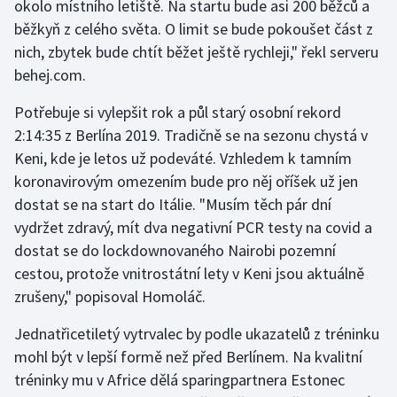
okolo místního letiště. Na startu bude asi 200 běžců a
Stolní tenis
běžkyň z celého světa. O limit se bude pokoušet část z
nich, zbytek bude chtít běžet ještě rychleji," řekl serveru
Triatlon
behej.com.
Veslování
Potřebuje si vylepšit rok a půl starý osobní rekord
2:14:35 z Berlína 2019. Tradičně se na sezonu chystá v
Vodní slalom
Keni, kde je letos už podeváté. Vzhledem k tamním
koronavirovým omezením bude pro něj oříšek už jen
Volejbal
dostat se na start do Itálie. "Musím těch pár dní
Ostatní
vydržet zdravý, mít dva negativní PCR testy na covid a
dostat se do lockdownovaného Nairobi pozemní
cestou, protože vnitrostátní lety v Keni jsou aktuálně
zrušeny," popisoval Homoláč.
Jednatřicetiletý vytrvalec by podle ukazatelů z tréninku
mohl být v lepší formě než před Berlínem. Na kvalitní
tréninky mu v Africe dělá sparingpartnera Estonec