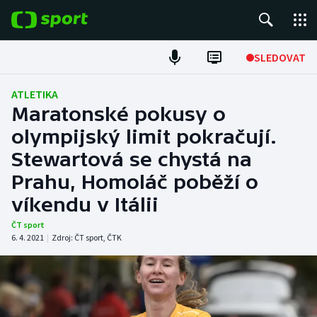
POPULÁRNÍ
SLEDOVAT
Fotbal
ATLETIKA
Maratonské pokusy o
Hokej
olympijský limit pokračují.
Stewartová se chystá na
Tenis
Prahu, Homoláč poběží o
Atletika
víkendu v Itálii
Cyklistika
ČT sport
6. 4. 2021
|
Zdroj:
ČT sport
,
ČTK
DALŠÍ SPORTY
Americký fotbal
NEPŘEHLÉDNĚTE