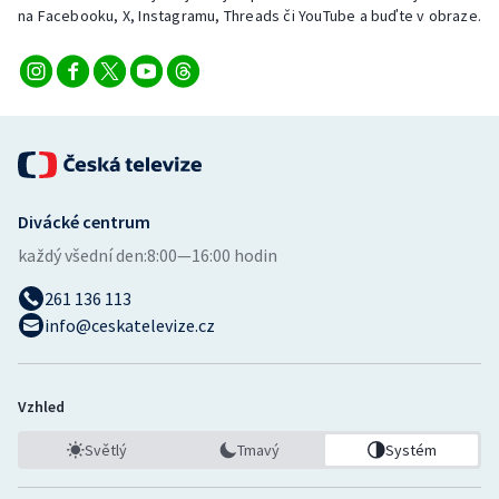
na Facebooku, X, Instagramu, Threads či YouTube a buďte v obraze.
Divácké centrum
každý všední den:
8:00—16:00 hodin
261 136 113
info@ceskatelevize.cz
Vzhled
Světlý
Tmavý
Systém