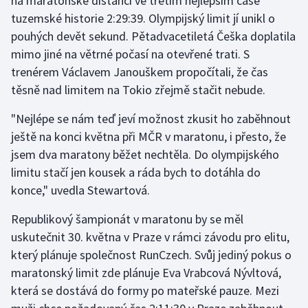
na maratonské distanci ve třetím nejlepším čase
tuzemské historie 2:29:39. Olympijský limit jí unikl o
Gymnastika
pouhých devět sekund. Pětadvacetiletá Češka doplatila
mimo jiné na větrné počasí na otevřené trati. S
Házená
trenérem Václavem Janouškem propočítali, že čas
těsně nad limitem na Tokio zřejmě stačit nebude.
Jezdectví
"Nejlépe se nám teď jeví možnost zkusit ho zaběhnout
Judo
ještě na konci května při MČR v maratonu, i přesto, že
jsem dva maratony běžet nechtěla. Do olympijského
Krasobruslení
limitu stačí jen kousek a ráda bych to dotáhla do
konce," uvedla Stewartová.
Lezení
Republikový šampionát v maratonu by se měl
Lyže a snowboard
uskutečnit 30. května v Praze v rámci závodu pro elitu,
který plánuje společnost RunCzech. Svůj jediný pokus o
Moderní pětiboj
maratonský limit zde plánuje Eva Vrabcová Nývltová,
která se dostává do formy po mateřské pauze. Mezi
Motorsport