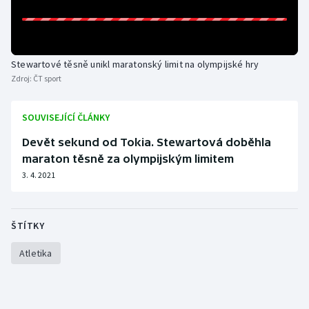
Stewartové těsně unikl maratonský limit na olympijské hry
Zdroj:
ČT sport
SOUVISEJÍCÍ ČLÁNKY
Devět sekund od Tokia. Stewartová doběhla
maraton těsně za olympijským limitem
3. 4. 2021
ŠTÍTKY
Atletika