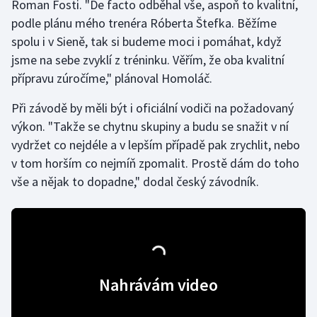
Roman Fosti. "De facto odběhal vše, aspoň to kvalitní,
podle plánu mého trenéra Róberta Štefka. Běžíme
spolu i v Sieně, tak si budeme moci i pomáhat, když
jsme na sebe zvyklí z tréninku. Věřím, že oba kvalitní
přípravu zúročíme," plánoval Homoláč.
Při závodě by měli být i oficiální vodiči na požadovaný
výkon. "Takže se chytnu skupiny a budu se snažit v ní
vydržet co nejdéle a v lepším případě pak zrychlit, nebo
v tom horším co nejmíň zpomalit. Prostě dám do toho
vše a nějak to dopadne," dodal český závodník.
Nahrávám video