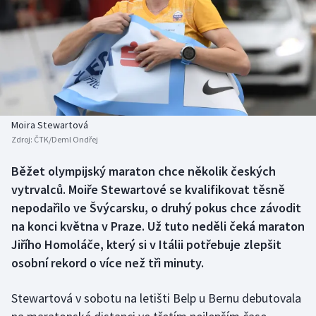
Baseball a softbal
Soutěže
Basketbal
Historické návraty
Biatlon
Aplikace ČT sport
Boby a skeleton
AZ kvíz
Moira Stewartová
Zdroj:
ČTK/Deml Ondřej
Box
Běžet olympijský maraton chce několik českých
Curling
vytrvalců. Moiře Stewartové se kvalifikovat těsně
nepodařilo ve Švýcarsku, o druhý pokus chce závodit
Dostihy
na konci května v Praze. Už tuto neděli čeká maraton
Jiřího Homoláče, který si v Itálii potřebuje zlepšit
Florbal
osobní rekord o více než tři minuty.
Futsal
Stewartová v sobotu na letišti Belp u Bernu debutovala
Golf