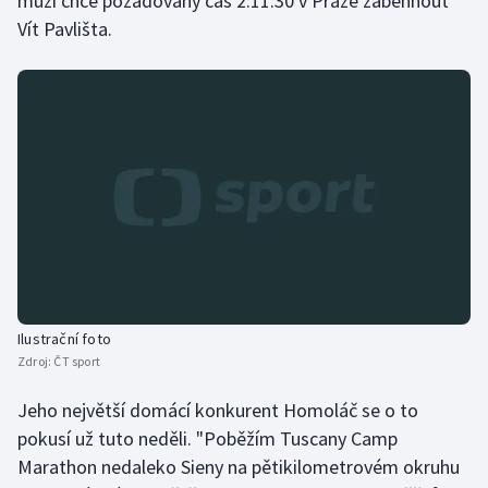
muži chce požadovaný čas 2:11:30 v Praze zaběhnout
Vít Pavlišta.
Olympijské hry
Parasport
Plavání
Plážový volejbal
Ragby
Rychlobruslení
Ilustrační foto
Rychlostní kanoistika
Zdroj:
ČT sport
Short track
Jeho největší domácí konkurent Homoláč se o to
pokusí už tuto neděli. "Poběžím Tuscany Camp
Sportovní střelba
Marathon nedaleko Sieny na pětikilometrovém okruhu