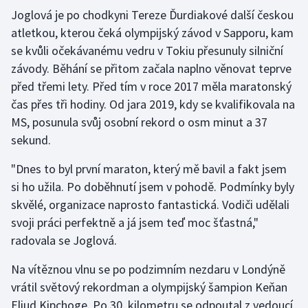
Stolní tenis
Joglová je po chodkyni Tereze Ďurdiakové další českou
atletkou, kterou čeká olympijský závod v Sapporu, kam
Triatlon
se kvůli očekávanému vedru v Tokiu přesunuly silniční
závody. Běhání se přitom začala naplno věnovat teprve
Veslování
před třemi lety. Před tím v roce 2017 měla maratonský
čas přes tři hodiny. Od jara 2019, kdy se kvalifikovala na
Vodní slalom
MS, posunula svůj osobní rekord o osm minut a 37
sekund.
Volejbal
"Dnes to byl první maraton, který mě bavil a fakt jsem
Ostatní
si ho užila. Po doběhnutí jsem v pohodě. Podmínky byly
skvělé, organizace naprosto fantastická. Vodiči udělali
svoji práci perfektně a já jsem teď moc šťastná,"
radovala se Joglová.
Na vítěznou vlnu se po podzimním nezdaru v Londýně
vrátil světový rekordman a olympijský šampion Keňan
Eliud Kipchoge. Po 30. kilometru se odpoutal z vedoucí