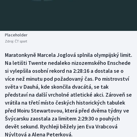
Baseball a softbal
Soutěže
Basketbal
Historické návraty
Biatlon
Aplikace ČT sport
Placeholder
Zdroj:
ČT sport
Boby a skeleton
AZ kvíz
Maratonkyně Marcela Joglová splnila olympijský limit.
Na letišti Twente nedaleko nizozemského Enschede
Box
si vylepšila osobní rekord na 2:28:16 a dostala se o
Curling
více než minutu pod požadovaný čas. Po mistrovství
světa v Dauhá, kde skončila dvacátá, se tak
Dostihy
představí na další vrcholné atletické akci. Zároveň se
vrátila na třetí místo českých historických tabulek
Florbal
před Moiru Stewartovou, která před dvěma týdny ve
Švýcarsku zaostala za limitem 2:29:30 o pouhých
Futsal
devět sekund. Rychleji běžely jen Eva Vrabcová
Nývltová a Alena Peterková.
Golf