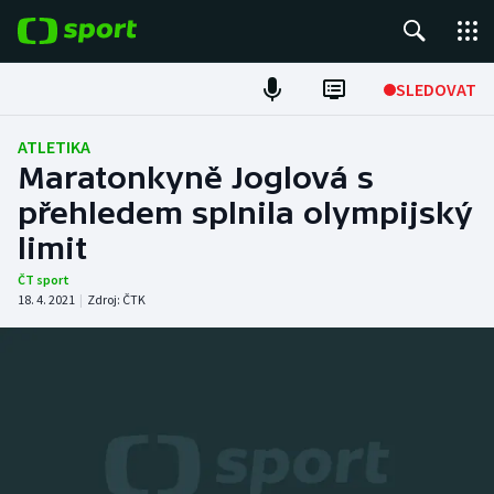
POPULÁRNÍ
SLEDOVAT
Fotbal
ATLETIKA
Maratonkyně Joglová s
Hokej
přehledem splnila olympijský
limit
Tenis
ČT sport
Atletika
18. 4. 2021
|
Zdroj:
ČTK
Cyklistika
DALŠÍ SPORTY
Americký fotbal
NEPŘEHLÉDNĚTE