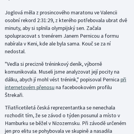
Joglová měla z prosincového maratonu ve Valencii
Gymnastika
osobní rekord 2:31:29, z kterého potřebovala ubrat dvě
minuty, aby si splnila olympijský sen. Začala
Házená
spolupracovat s trenérem Janem Pernicou a formu
Jezdectví
nabírala v Keni, kde ale byla sama. Kouč se za ní
nedostal.
Judo
"Vedla si precizně tréninkový deník, výborně
komunikovala. Museli jsme analyzovat její pocity na
Krasobruslení
dálku, abych jí mohl vést trénink," popisoval Pernica
při
Lezení
internetovém přenosu
na facebookovém profilu
Štrekaři.
Lyže a snowboard
Třiatřicetiletá česká reprezentantka se nenechala
Moderní pětiboj
rozhodit tím, že se závod o týden posunul a místo v
Hamburku se běžel v Nizozemsku. Při závodě určeném
Motorsport
jen pro elitu se pohybovala ve skupině a nasadila