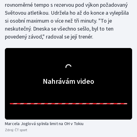
rovnoměrné tempo s rezervou pod výkon požadovaný
Olympijské hry
Světovou atletikou. Udržela ho až do konce a vylepšila
si osobní maximum o více než tři minuty. "To je
Parasport
neskutečný. Dneska se všechno sešlo, byl to ten
povedený závod," radoval se její trenér.
Plavání
Plážový volejbal
Ragby
Nahrávám video
Rychlobruslení
Rychlostní kanoistika
Short track
Marcela Joglová splnila limit na OH v Tokiu
Sportovní střelba
Zdroj:
ČT sport