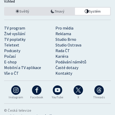
Vzhled
Světlý
Tmavý
Systém
TV program
Pro média
Živé vysílání
Reklama
TV poplatky
Studio Brno
Teletext
Studio Ostrava
Podcasty
Rada ČT
Počasí
Kariéra
E-shop
Podávání námětů
Mobilní a TV aplikace
Časté dotazy
Vše o ČT
Kontakty
Instagram
Facebook
YouTube
X
Threads
© Česká televize