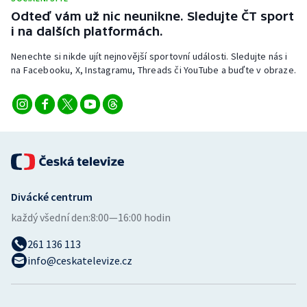
Stolní tenis
Odteď vám už nic neunikne. Sledujte ČT sport
i na dalších platformách.
Triatlon
Nenechte si nikde ujít nejnovější sportovní události. Sledujte nás i
na Facebooku, X, Instagramu, Threads či YouTube a buďte v obraze.
Veslování
Vodní slalom
Volejbal
Ostatní
Divácké centrum
každý všední den:
8:00—16:00 hodin
261 136 113
info@ceskatelevize.cz