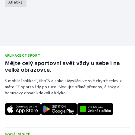
Atletika
Olympijské hry
Parasport
Plavání
Plážový volejbal
APLIKACE ČT SPORT
Mějte celý sportovní svět vždy u sebe i na
Ragby
velké obrazovce.
S mobilní aplikací, HbbTV a apkou iVysílání ve své chytré televizi
Rychlobruslení
máte ČT sport vždy po ruce. Sledujte přímé přenosy, články a
bonusový obsah kdekoli a kdykoli.
Rychlostní kanoistika
Short track
Sportovní střelba
SOCIÁLNÍ SÍTĚ