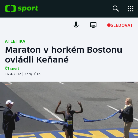
POPULÁRNÍ
SLEDOVAT
Fotbal
ATLETIKA
Maraton v horkém Bostonu
Hokej
ovládli Keňané
Tenis
ČT sport
16. 4. 2012
|
Zdroj:
ČTK
Atletika
Cyklistika
DALŠÍ SPORTY
Americký fotbal
NEPŘEHLÉDNĚTE