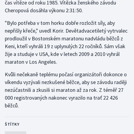
čas vítěze od roku 1985. Vítězka ženského závodu
Cheropová dosáhla výkonu 2:31:50.
Gymnastika
"Bylo potřeba v tom horku dobře rozložit síly, aby
Házená
nepřišly křeče," uvedl Korir. Devětadvacetiletý vytrvalec
prodloužil v Bostonském maratonu nadvládu běžců z
Jezdectví
Keni, kteří vyhráli 19 z uplynulých 22 ročníků. Sám však
žije a studuje v USA, kde v letech 2009 a 2010 vyhrál
Judo
maraton v Los Angeles.
Krasobruslení
Kvůli nečekaně teplému počasí organizátoři dokonce o
víkendu vyzývali nezkušené běžce, aby se závodu raději
Lezení
nezúčastnili a zkusili si maraton až za rok. Z téměř 27
000 registrovaných nakonec vyrazilo na trať 22 426
Lyže a snowboard
běžců.
Moderní pětiboj
ŠTÍTKY
Motorsport