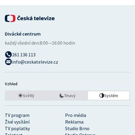
Divácké centrum
každý všední den:
8:00—16:00 hodin
261 136 113
info@ceskatelevize.cz
Vzhled
Světlý
Tmavý
Systém
TV program
Pro média
Živé vysílání
Reklama
TV poplatky
Studio Brno
Teletext
Studio Ostrava