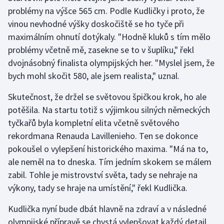
Stolní tenis
problémy na výšce 565 cm. Podle Kudličky i proto, že
vinou nevhodné výšky doskočiště se ho tyče při
Triatlon
maximálním ohnutí dotýkaly. "Hodně kluků s tím mělo
problémy včetně mě, zasekne se to v šuplíku," řekl
Veslování
dvojnásobný finalista olympijských her. "Myslel jsem, že
bych mohl skočit 580, ale jsem realista," uznal.
Vodní slalom
Skutečnost, že držel se světovou špičkou krok, ho ale
Volejbal
potěšila. Na startu totiž s výjimkou silných německých
tyčkařů byla kompletní elita včetně světového
Ostatní
rekordmana Renauda Lavillenieho. Ten se dokonce
pokoušel o vylepšení historického maxima. "Má na to,
ale neměl na to dneska. Tím jedním skokem se málem
zabil. Tohle je mistrovství světa, tady se nehraje na
výkony, tady se hraje na umístění," řekl Kudlička.
Kudlička nyní bude dbát hlavně na zdraví a v následné
olympijské přípravě se chystá vylepšovat každý detail.