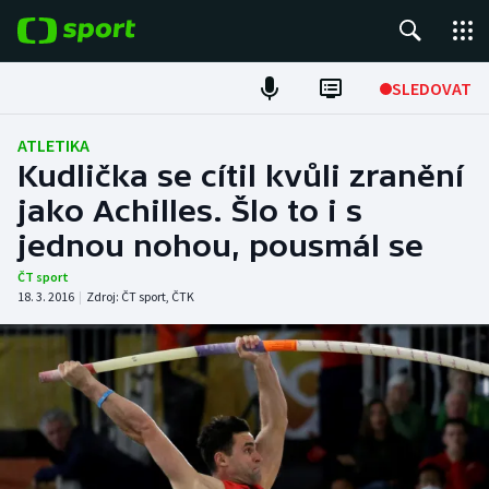
POPULÁRNÍ
SLEDOVAT
Fotbal
ATLETIKA
Kudlička se cítil kvůli zranění
Hokej
jako Achilles. Šlo to i s
jednou nohou, pousmál se
Tenis
ČT sport
Atletika
18. 3. 2016
|
Zdroj:
ČT sport
,
ČTK
Cyklistika
DALŠÍ SPORTY
Americký fotbal
NEPŘEHLÉDNĚTE