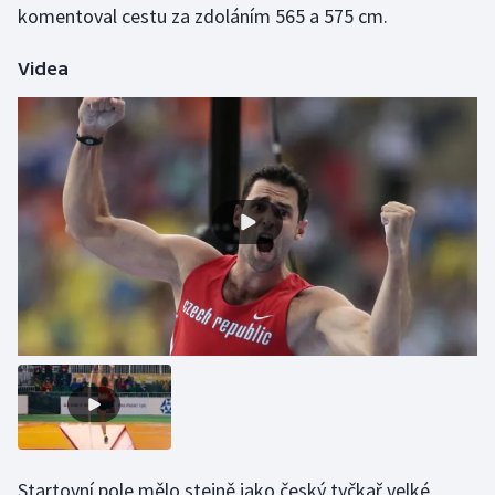
komentoval cestu za zdoláním 565 a 575 cm.
Olympijské hry
Videa
Parasport
Plavání
Plážový volejbal
Ragby
Rychlobruslení
Rychlostní kanoistika
Short track
Sportovní střelba
Startovní pole mělo stejně jako český tyčkař velké