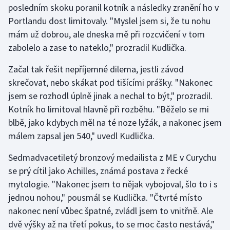
posledním skoku poranil kotník a následky zranění ho v
Portlandu dost limitovaly. "Myslel jsem si, že tu nohu
Gymnastika
mám už dobrou, ale dneska mě při rozcvičení v tom
zabolelo a zase to nateklo," prozradil Kudlička.
Házená
Začal tak řešit nepříjemné dilema, jestli závod
Jezdectví
skrečovat, nebo skákat pod tišícími prášky. "Nakonec
jsem se rozhodl úplně jinak a nechal to být," prozradil.
Judo
Kotník ho limitoval hlavně při rozběhu. "Běželo se mi
blbě, jako kdybych měl na té noze lyžák, a nakonec jsem
Krasobruslení
málem zapsal jen 540," uvedl Kudlička.
Lezení
Sedmadvacetiletý bronzový medailista z ME v Curychu
se prý cítil jako Achilles, známá postava z řecké
Lyže a snowboard
mytologie. "Nakonec jsem to nějak vybojoval, šlo to i s
Moderní pětiboj
jednou nohou," pousmál se Kudlička. "Čtvrté místo
nakonec není vůbec špatné, zvládl jsem to vnitřně. Ale
Motorsport
dvě výšky až na třetí pokus, to se moc často nestává,"