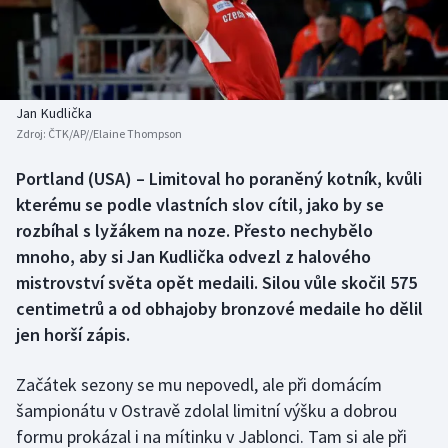
Baseball a softbal
Soutěže
Basketbal
Historické návraty
Biatlon
Aplikace ČT sport
Jan Kudlička
Zdroj:
ČTK/AP//Elaine Thompson
Boby a skeleton
AZ kvíz
Portland (USA) – Limitoval ho poraněný kotník, kvůli
kterému se podle vlastních slov cítil, jako by se
Box
rozbíhal s lyžákem na noze. Přesto nechybělo
Curling
mnoho, aby si Jan Kudlička odvezl z halového
mistrovství světa opět medaili. Silou vůle skočil 575
Dostihy
centimetrů a od obhajoby bronzové medaile ho dělil
jen horší zápis.
Florbal
Začátek sezony se mu nepovedl, ale při domácím
Futsal
šampionátu v Ostravě zdolal limitní výšku a dobrou
formu prokázal i na mítinku v Jablonci. Tam si ale při
Golf