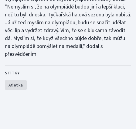
"Nemyslím si, že na olympiádě budou jiní a lepší kluci,
než tu byli dneska. Tyčkařská halová sezona byla nabitá.
Já už teď myslím na olympiádu, budu se snažit udělat
věci líp a vydržet zdravý. Vím, že se s klukama závodit
dá. Myslím si, že když všechno půjde dobře, tak můžu
na olympiádě pomýšlet na medaili," dodal s
přesvědčením.
ŠTÍTKY
Atletika