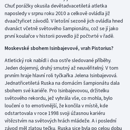
Chuť porážky okusila devětadvacetiletá atletka
naposledy v srpnu roku 2010 a celkově ovládla již
dvaačtyřicet závodů. V letošní sezoně jich ovládla hned
dvanáct včetně světového šampionátu, což se jí jako
první koulařce v historii povedlo již počtvrté v řadě.
Moskevské sbohem Isinbajevové, vrah Pistorius?
Atletický rok nabídl i dva ostře sledované příběhy.
Jeden dojemný, druhý smutný až neuvěřitelný. V tom
prvním hraje hlavní roli tyčkařka Jelena Isinbajevová.
Jednatřicetiletá Ruska na domácím šampionátu dala
sbohem své kariéře. Pro Isinbajevovou, držitelku
světového rekordu, jež vyhrála vše, co mohla, bylo
loučení o to emotivnější, že končila v místě, kde
odstartovala v roce 1998 svoji úžasnou kariéru
vítězstvím na světových hrách mládeže. A i poslední
závod měl zlatou tečku. Ruska sice byla po celou dobu