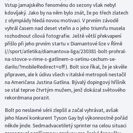
Vstup jamajského fenoménu do sezony však nebyl
kdovíjaký. Jako by na něm bylo znát, že po třech zlatech
z olympiády hledá novou motivaci. V prvním závodě
vyhrál časem nad deset vteřin a o jeho triumfu musela
rozhodnout cílová fotografie. Ještě větší překvapení
přišlo při jeho prvním startu v Diamantové lize
v Římě
(//sport/atletika/diamantova-liga/230381-bolt-prohral-
na-stovce-v-rime-s-gatlinem-o-setinu-cechum-se-
darilo/?mobileRedirect=off). Bolt sice říkal, že je skvěle
připraven, ale k údivu všech v italské metropoli nestačil
na Američana Justina Gatlina. Bývalý dopingový hříšník
se stal teprve čtvrtým mužem, jenž dokázal světového
rekordmana porazit.
Bolt po neslavné sérii zlepšil a začal vyhrávat, avšak
jeho hlavní konkurent Tyson Gay byl výkonnostně pořád
někde jinde. Sedmadvacetiletý sprinter na celou situaci