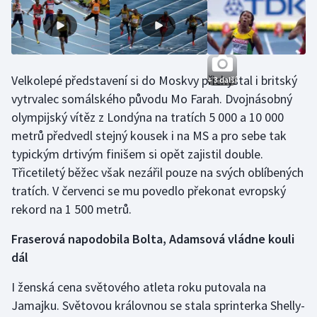
Velkolepé představení si do Moskvy přichystal i britský
+ 3 další
vytrvalec somálského původu Mo Farah. Dvojnásobný
olympijský vítěz z Londýna na tratích 5 000 a 10 000
metrů předvedl stejný kousek i na MS a pro sebe tak
typickým drtivým finišem si opět zajistil double.
Třicetiletý běžec však nezářil pouze na svých oblíbených
tratích. V červenci se mu povedlo překonat evropský
rekord na 1 500 metrů.
Fraserová napodobila Bolta, Adamsová vládne kouli
dál
I ženská cena světového atleta roku putovala na
Jamajku. Světovou královnou se stala sprinterka Shelly-