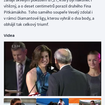
vítězný, a o deset centimetrů porazil druhého Fina
Pitkämäkiho. Toho samého soupeře Veselý zdolal i
v rámci Diamantové ligy, kterou vyhrál o dva body, a
obhájil tak celkový triumf.
Videa