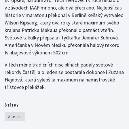
evropské, národní atd. Těch světových v roce nepadlo
v závodech IAAF mnoho, ale dva přeci ano. Nejlepší čas
historie v maratonu překonal v Berlíně keňský vytrvalec
Wilson Kipsang, který dva roky staré maximum svého
krajana Patricka Makaua překonal o patnáct vteřin.
Světové tabulky přepsala i tyčkařka Jennifer Suhrová.
Američanka v Novém Mexiku překonala halový rekord
Isinbajevové výkonem 502 cm.
V těch méně tradičních disciplínách padaly světové
rekordy častěji a o jeden se postarala dokonce i Zuzana
Hejnová, která vylepšila maximum na nemistrovské
třístovce překážek.
ŠTÍTKY
Atletika