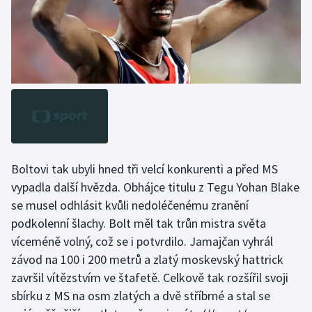
Boltovi tak ubyli hned tři velcí konkurenti a před MS
vypadla další hvězda. Obhájce titulu z Tegu Yohan Blake
se musel odhlásit kvůli nedoléčenému zranění
podkolenní šlachy. Bolt měl tak trůn mistra světa
víceméně volný, což se i potvrdilo. Jamajčan vyhrál
závod na 100 i 200 metrů a zlatý moskevský hattrick
završil vítězstvím ve štafetě. Celkově tak rozšířil svoji
sbírku z MS na osm zlatých a dvě stříbrné a stal se