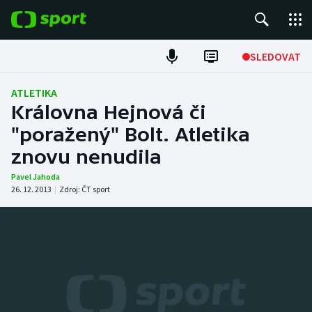
POPULÁRNÍ
SLEDOVAT
Fotbal
ATLETIKA
Královna Hejnová či
Hokej
"poražený" Bolt. Atletika
znovu nenudila
Tenis
Pavel Jahoda
Atletika
26. 12. 2013
|
Zdroj:
ČT sport
Cyklistika
DALŠÍ SPORTY
Americký fotbal
NEPŘEHLÉDNĚTE