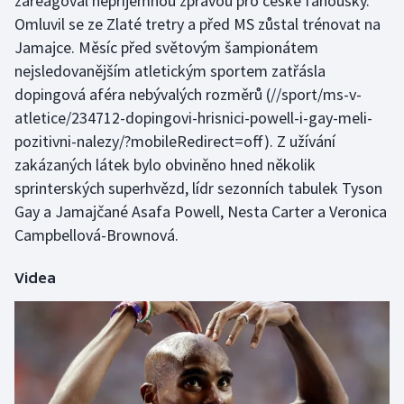
zareagoval nepříjemnou zprávou pro české fanoušky.
Omluvil se ze Zlaté tretry a před MS zůstal trénovat na
Jamajce. Měsíc před světovým šampionátem
nejsledovanějším atletickým sportem zatřásla
dopingová aféra nebývalých rozměrů
(//sport/ms-v-
atletice/234712-dopingovi-hrisnici-powell-i-gay-meli-
pozitivni-nalezy/?mobileRedirect=off). Z užívání
zakázaných látek bylo obviněno hned několik
sprinterských superhvězd, lídr sezonních tabulek Tyson
Gay a Jamajčané Asafa Powell, Nesta Carter a Veronica
Campbellová-Brownová.
Videa