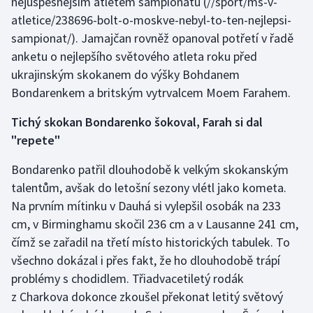
nejúspěšnějším atletem šampionátu
(//sport/ms-v-
atletice/238696-bolt-o-moskve-nebyl-to-ten-nejlepsi-
sampionat/). Jamajčan rovněž opanoval potřetí v řadě
anketu o nejlepšího světového atleta roku před
ukrajinským skokanem do výšky Bohdanem
Bondarenkem a britským vytrvalcem Moem Farahem.
Tichý skokan Bondarenko šokoval, Farah si dal
"repete"
Bondarenko patřil dlouhodobě k velkým skokanským
talentům, avšak do letošní sezony vlétl jako kometa.
Na prvním mítinku v Dauhá si vylepšil osobák na 233
cm, v Birminghamu skočil 236 cm a v Lausanne 241 cm,
čímž se zařadil na třetí místo historických tabulek. To
všechno dokázal i přes fakt, že ho dlouhodobě trápí
problémy s chodidlem. Třiadvacetiletý rodák
z Charkova dokonce zkoušel překonat letitý světový