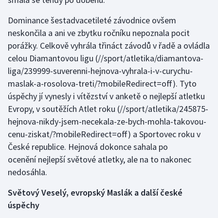
Stolní tenis
Dominance šestadvacetileté závodnice ovšem
Triatlon
neskončila a ani ve zbytku ročníku nepoznala pocit
porážky. Celkově vyhrála třináct závodů v řadě a
ovládla
Veslování
celou Diamantovou ligu
(//sport/atletika/diamantova-
liga/239999-suverenni-hejnova-vyhrala-i-v-curychu-
Vodní slalom
maslak-a-rosolova-treti/?mobileRedirect=off). Tyto
úspěchy jí vynesly i vítězství v anketě o nejlepší atletku
Volejbal
Evropy, v soutěžích
Atlet roku
(//sport/atletika/245875-
hejnova-nikdy-jsem-necekala-ze-bych-mohla-takovou-
Ostatní
cenu-ziskat/?mobileRedirect=off) a Sportovec roku v
České republice. Hejnová dokonce sahala po
ocenění nejlepší světové atletky, ale na to nakonec
nedosáhla.
Světový Veselý, evropský Maslák a další české
úspěchy