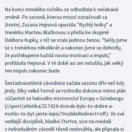
Na konci minulého ročníku se odhodlala k nečekané
Gymnastika
změně. Po sezoně, kterou mnozí označovali za
životní, Zuzana Hejnová opustila "Rychlý holky" a
Házená
trenérku Martinu Blažkovou a přešla ke skupině
Dalibora Kupky, v níž se stala jedinou ženou. "Sešly jsme
Jezdectví
se s trenérkou několikrát a nakonec jsme se dohodly,
že potřebujeme každá novou motivaci a impuls,"
Judo
prohlásila Hejnová. V té době asi ani netušila, jak velký
ten impuls nakonec bude.
Krasobruslení
Šestadvacetiletá závodnice začala sezonu dřív než kdy
Lezení
jindy. Díky velké formě se rozhodla dokonce mimo plán
zúčastnit se h
alového mistrovství Evropy v Göteborgu
Lyže a snowboard
(//sport/atletika/217424-dvorak-bylo-to-dobre-a-
Moderní pětiboj
mohlo-to-byt-jeste-lepsi/?mobileRedirect=off). Ve své
vedlejší disciplíně, hladké čtvrtce, sice na medaili
Motorsport
v individuálním závodě těsně nedosáhla, ale připsala si