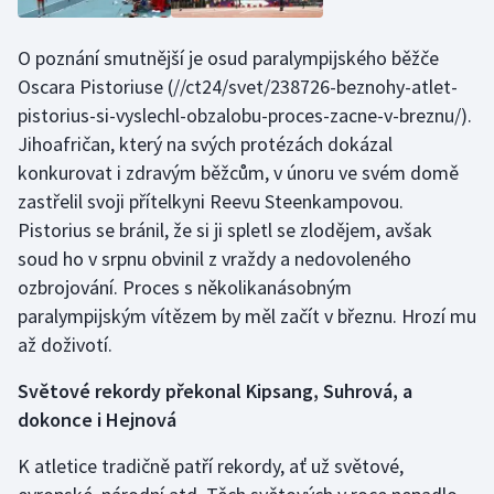
O poznání smutnější je osud paralympijského běžče
Oscara Pistoriuse
(//ct24/svet/238726-beznohy-atlet-
pistorius-si-vyslechl-obzalobu-proces-zacne-v-breznu/).
Jihoafričan, který na svých protézách dokázal
konkurovat i zdravým běžcům, v únoru ve svém domě
zastřelil svoji přítelkyni Reevu Steenkampovou.
Pistorius se bránil, že si ji spletl se zlodějem, avšak
soud ho v srpnu obvinil z vraždy a nedovoleného
ozbrojování. Proces s několikanásobným
paralympijským vítězem by měl začít v březnu. Hrozí mu
až doživotí.
Světové rekordy překonal Kipsang, Suhrová, a
dokonce i Hejnová
K atletice tradičně patří rekordy, ať už světové,