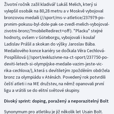
Životní ročník zažil kladivář Lukáš Melich, který si
vylepšil osobák na 80,28 metru a v Moskvě
vybojoval
bronzovou medaili
(//sport/ms-v-atletice/237979-po-
prvnim-pokusu-byl-dole-pak-se-zvedl-melich-vybojoval-
zivotni-bronz/?mobileRedirect=off). "Placku" stejné
hodnoty, ovšem v Göteborgu, vybojovali i koulař
Ladislav Prášil a skokan do výšky Jaroslav Bába.
Medailového konce kariéry se dočkala
Věra Cechlová-
Pospíšilová
(//sport/exkluzivne-na-ct-sport/237750-po-
deviti-letech-si-olympijske-medaile-vazim-jeste-vic-
rika-cechlova/), která s devítiletým zpožděním obdržela
bronz za olympiádu v Aténách. Povedený rok potvrdili
čeští atleti i na ME družstev, na němž opanovali první
ligu a vrátili se do elitní světové skupiny.
Divoký sprint: doping, poražený a neporazitelný Bolt
Synonymum pro atletiku je již několik let Usain Bolt.