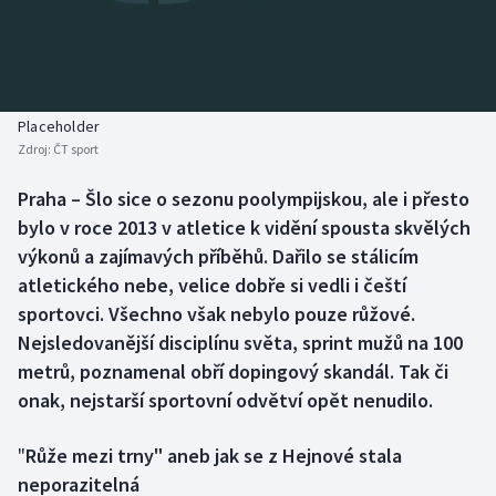
Baseball a softbal
Soutěže
Basketbal
Historické návraty
Biatlon
Aplikace ČT sport
Placeholder
Zdroj:
ČT sport
Boby a skeleton
AZ kvíz
Praha – Šlo sice o sezonu poolympijskou, ale i přesto
bylo v roce 2013 v atletice k vidění spousta skvělých
Box
výkonů a zajímavých příběhů. Dařilo se stálicím
Curling
atletického nebe, velice dobře si vedli i čeští
sportovci. Všechno však nebylo pouze růžové.
Dostihy
Nejsledovanější disciplínu světa, sprint mužů na 100
metrů, poznamenal obří dopingový skandál. Tak či
Florbal
onak, nejstarší sportovní odvětví opět nenudilo.
Futsal
"
Růže mezi trny" aneb jak se z Hejnové stala
neporazitelná
Golf