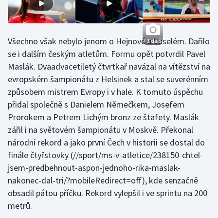
Všechno však nebylo jenom o Hejnové a Veselém. Dařilo
+ 3 další
se i dalším českým atletům. Formu opět potvrdil Pavel
Maslák. Dvaadvacetiletý čtvrtkař navázal na vítězství na
evropském šampionátu z Helsinek a stal se suverénním
způsobem mistrem Evropy i v hale. K tomuto úspěchu
přidal společně s Danielem Němečkem, Josefem
Prorokem a Petrem Lichým bronz ze štafety. Maslák
zářil i na světovém šampionátu v Moskvě. Překonal
národní rekord a jako první Čech v historii se dostal do
finále čtyřstovky
(//sport/ms-v-atletice/238150-chtel-
jsem-predbehnout-aspon-jednoho-rika-maslak-
nakonec-dal-tri/?mobileRedirect=off), kde senzačně
obsadil pátou příčku. Rekord vylepšil i ve sprintu na 200
metrů.