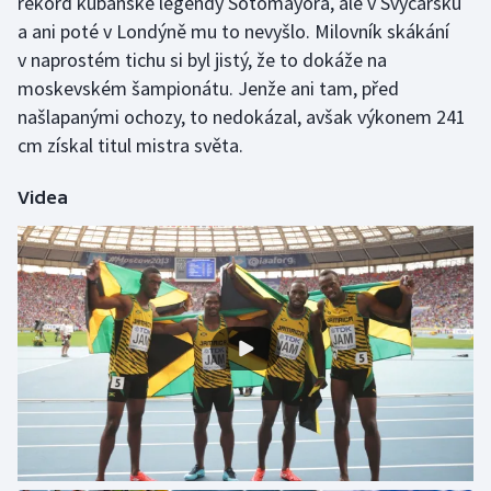
rekord kubánské legendy Sotomayora, ale v Švýcarsku
a ani poté v Londýně mu to nevyšlo. Milovník skákání
v naprostém tichu si byl jistý, že to dokáže na
moskevském šampionátu. Jenže ani tam, před
našlapanými ochozy, to nedokázal, avšak výkonem 241
cm získal titul mistra světa.
Videa