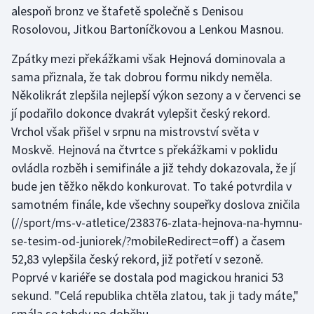
alespoň bronz ve štafetě společně s Denisou
Olympijské hry
Rosolovou, Jitkou Bartoníčkovou a Lenkou Masnou.
Parasport
Zpátky mezi překážkami však Hejnová dominovala a
sama přiznala, že tak dobrou formu nikdy neměla.
Plavání
Několikrát zlepšila nejlepší výkon sezony a v červenci se
jí podařilo dokonce dvakrát vylepšit český rekord.
Plážový volejbal
Vrchol však přišel v srpnu na mistrovství světa v
Moskvě. Hejnová na čtvrtce s překážkami v poklidu
Ragby
ovládla rozběh i semifinále a již tehdy dokazovala, že jí
bude jen těžko někdo konkurovat. To také potvrdila v
Rychlobruslení
samotném finále, kde všechny
soupeřky doslova zničila
(//sport/ms-v-atletice/238376-zlata-hejnova-na-hymnu-
Rychlostní kanoistika
se-tesim-od-juniorek/?mobileRedirect=off) a časem
Short track
52,83 vylepšila český rekord, již potřetí v sezoně.
Poprvé v kariéře se dostala pod magickou hranici 53
Sportovní střelba
sekund. "Celá republika chtěla zlatou, tak ji tady máte,"
smála se tehdy po doběhu.