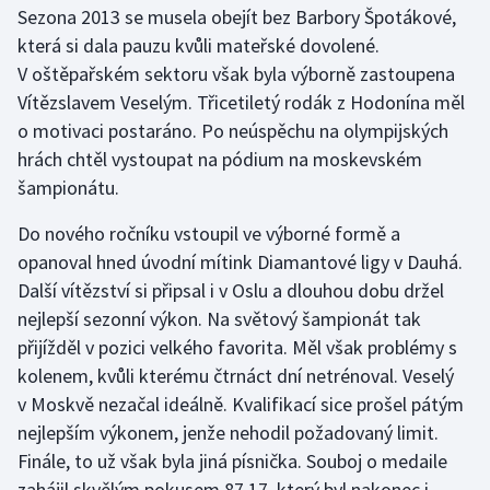
Sezona 2013 se musela obejít bez Barbory Špotákové,
která si dala pauzu kvůli mateřské dovolené.
V oštěpařském sektoru však byla výborně zastoupena
Vítězslavem Veselým. Třicetiletý rodák z Hodonína měl
o motivaci postaráno. Po neúspěchu na olympijských
hrách chtěl vystoupat na pódium na moskevském
šampionátu.
Do nového ročníku vstoupil ve výborné formě a
opanoval hned úvodní mítink Diamantové ligy v Dauhá.
Další vítězství si připsal i v Oslu a dlouhou dobu držel
nejlepší sezonní výkon. Na světový šampionát tak
přijížděl v pozici velkého favorita. Měl však problémy s
kolenem, kvůli kterému čtrnáct dní netrénoval. Veselý
v Moskvě nezačal ideálně. Kvalifikací sice prošel pátým
nejlepším výkonem, jenže nehodil požadovaný limit.
Finále, to už však byla jiná písnička. Souboj o medaile
zahájil skvělým pokusem 87,17, který byl nakonec i