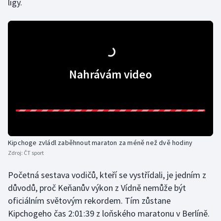
ligy.
Olympijské hry
Parasport
Plavání
Nahrávám video
Plážový volejbal
Ragby
Rychlobruslení
Kipchoge zvládl zaběhnout maraton za méně než dvě hodiny
Zdroj:
ČT sport
Rychlostní kanoistika
Početná sestava vodičů, kteří se vystřídali, je jedním z
Short track
důvodů, proč Keňanův výkon z Vídně nemůže být
oficiálním světovým rekordem. Tím zůstane
Sportovní střelba
Kipchogeho čas 2:01:39 z loňského maratonu v Berlíně.