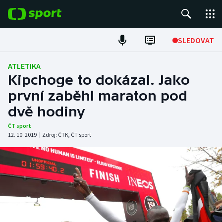
POPULÁRNÍ
SLEDOVAT
Fotbal
ATLETIKA
Kipchoge to dokázal. Jako
Hokej
první zaběhl maraton pod
dvě hodiny
Tenis
ČT sport
Atletika
12. 10. 2019
|
Zdroj:
ČTK
,
ČT sport
Cyklistika
DALŠÍ SPORTY
Americký fotbal
NEPŘEHLÉDNĚTE