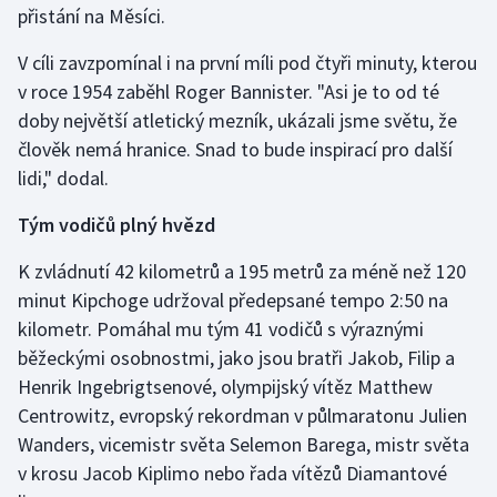
přistání na Měsíci.
Gymnastika
V cíli zavzpomínal i na první míli pod čtyři minuty, kterou
v roce 1954 zaběhl Roger Bannister. "Asi je to od té
Házená
doby největší atletický mezník, ukázali jsme světu, že
člověk nemá hranice. Snad to bude inspirací pro další
Jezdectví
lidi," dodal.
Judo
Tým vodičů plný hvězd
Krasobruslení
K zvládnutí 42 kilometrů a 195 metrů za méně než 120
minut Kipchoge udržoval předepsané tempo 2:50 na
Lezení
kilometr. Pomáhal mu tým 41 vodičů s výraznými
běžeckými osobnostmi, jako jsou bratři Jakob, Filip a
Lyže a snowboard
Henrik Ingebrigtsenové, olympijský vítěz Matthew
Centrowitz, evropský rekordman v půlmaratonu Julien
Moderní pětiboj
Wanders, vicemistr světa Selemon Barega, mistr světa
v krosu Jacob Kiplimo nebo řada vítězů Diamantové
Motorsport