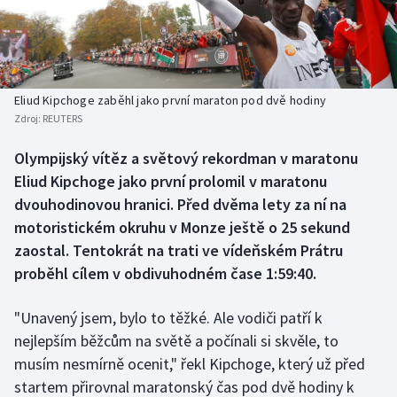
Baseball a softbal
Soutěže
Basketbal
Historické návraty
Biatlon
Aplikace ČT sport
Eliud Kipchoge zaběhl jako první maraton pod dvě hodiny
Zdroj:
REUTERS
Boby a skeleton
AZ kvíz
Olympijský vítěz a světový rekordman v maratonu
Eliud Kipchoge jako první prolomil v maratonu
Box
dvouhodinovou hranici. Před dvěma lety za ní na
Curling
motoristickém okruhu v Monze ještě o 25 sekund
zaostal. Tentokrát na trati ve vídeňském Prátru
Dostihy
proběhl cílem v obdivuhodném čase 1:59:40.
Florbal
"Unavený jsem, bylo to těžké. Ale vodiči patří k
nejlepším běžcům na světě a počínali si skvěle, to
Futsal
musím nesmírně ocenit," řekl Kipchoge, který už před
startem přirovnal maratonský čas pod dvě hodiny k
Golf