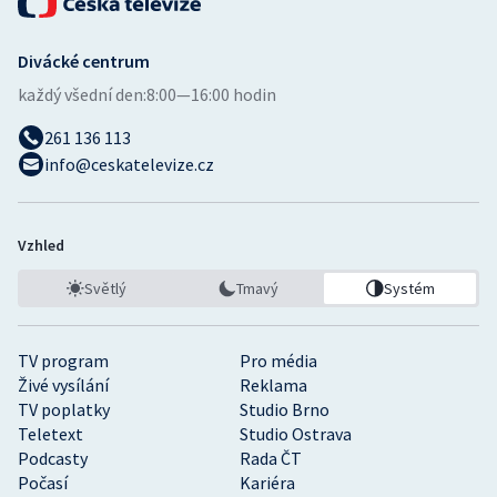
Divácké centrum
každý všední den:
8:00—16:00 hodin
261 136 113
info@ceskatelevize.cz
Vzhled
Světlý
Tmavý
Systém
TV program
Pro média
Živé vysílání
Reklama
TV poplatky
Studio Brno
Teletext
Studio Ostrava
Podcasty
Rada ČT
Počasí
Kariéra