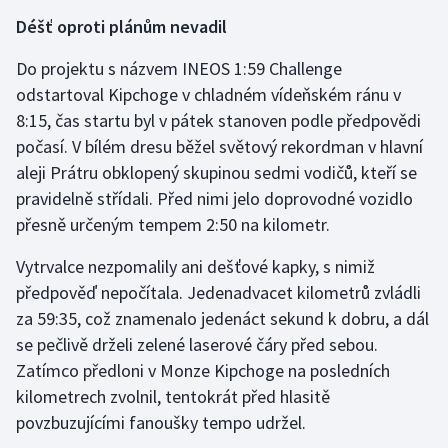
Stolní tenis
Déšť oproti plánům nevadil
Triatlon
Do projektu s názvem INEOS 1:59 Challenge
odstartoval Kipchoge v chladném vídeňském ránu v
Veslování
8:15, čas startu byl v pátek stanoven podle předpovědi
počasí. V bílém dresu běžel světový rekordman v hlavní
Vodní slalom
aleji Prátru obklopený skupinou sedmi vodičů, kteří se
pravidelně střídali. Před nimi jelo doprovodné vozidlo
Volejbal
přesně určeným tempem 2:50 na kilometr.
Ostatní
Vytrvalce nezpomalily ani dešťové kapky, s nimiž
předpověď nepočítala. Jedenadvacet kilometrů zvládli
za 59:35, což znamenalo jedenáct sekund k dobru, a dál
se pečlivě drželi zelené laserové čáry před sebou.
Zatímco předloni v Monze Kipchoge na posledních
kilometrech zvolnil, tentokrát před hlasitě
povzbuzujícími fanoušky tempo udržel.