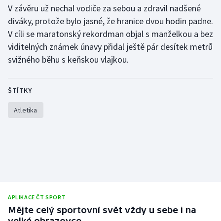
V závěru už nechal vodiče za sebou a zdravil nadšené
diváky, protože bylo jasné, že hranice dvou hodin padne.
V cíli se maratonský rekordman objal s manželkou a bez
viditelných známek únavy přidal ještě pár desítek metrů
svižného běhu s keňskou vlajkou.
ŠTÍTKY
Atletika
APLIKACE ČT SPORT
Mějte celý sportovní svět vždy u sebe i na
velké obrazovce.