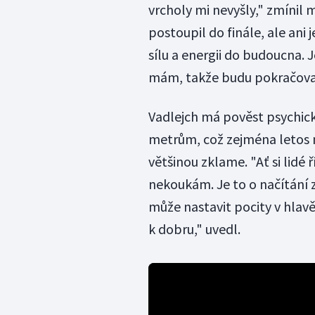
vrcholy mi nevyšly," zmínil m
postoupil do finále, ale ani
sílu a energii do budoucna. 
mám, takže budu pokračovat
Vadlejch má pověst psychick
metrům, což zejména letos n
většinou zklame. "Ať si lidé ří
nekoukám. Je to o načítání z
může nastavit pocity v hlavě 
k dobru," uvedl.