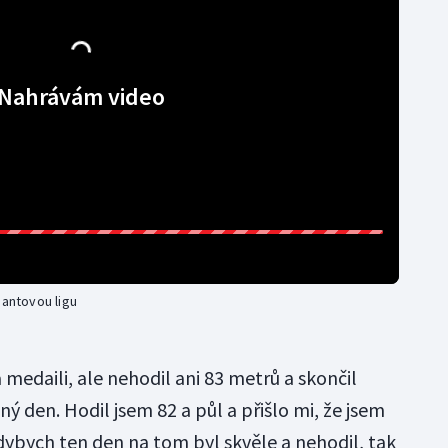
Nahrávám video
mantovou ligu
medaili, ale nehodil ani 83 metrů a skončil
ný den. Hodil jsem 82 a půl a přišlo mi, že jsem
dybych ten den na tom byl skvěle a nehodil, tak