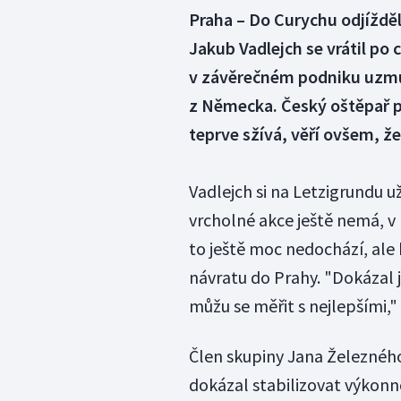
Praha – Do Curychu odjížděl 
Jakub Vadlejch se vrátil po
v závěrečném podniku uzmu
z Německa. Český oštěpař př
teprve sžívá, věří ovšem, 
Vadlejch si na Letzigrundu už
vrcholné akce ještě nemá, v D
to ještě moc nedochází, ale 
návratu do Prahy. "Dokázal j
můžu se měřit s nejlepšími," 
Člen skupiny Jana Železného 
dokázal stabilizovat výkonn