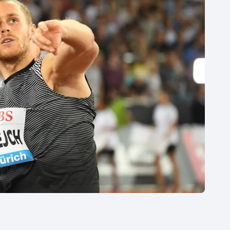
Moderní pětiboj
Triatlon
Motorsport
Veslování
Olympijské hry
Vodní slalom
Parasport
Volejbal
Plavání
Ostatní
Plážový volejbal