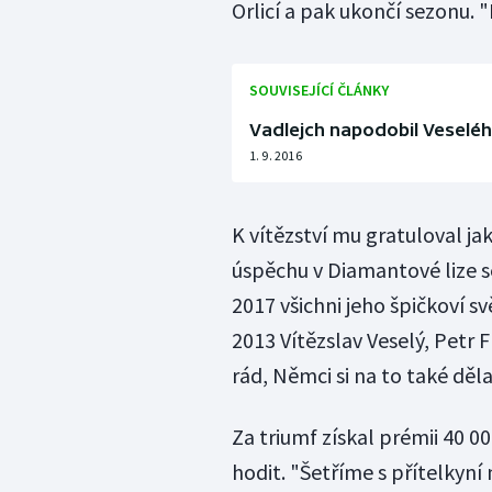
Orlicí a pak ukončí sezonu. "
SOUVISEJÍCÍ ČLÁNKY
Vadlejch napodobil Veseléh
1. 9. 2016
K vítězství mu gratuloval ja
úspěchu v Diamantové lize s
2017 všichni jeho špičkoví sv
2013 Vítězslav Veselý, Petr 
rád, Němci si na to také dělal
Za triumf získal prémii 40 0
hodit. "Šetříme s přítelkyní 