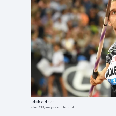
Curling
Dostihy
Florbal
Futsal
Golf
Gymnastika
Jakub Vadlejch
Zdroj:
ČTK/imago sportfotodienst