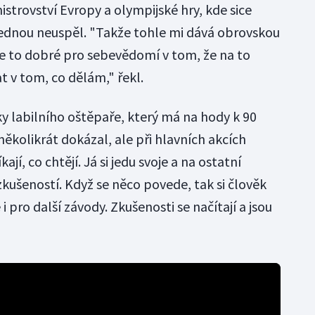
istrovství Evropy a olympijské hry, kde sice
 jednou neuspěl. "Takže tohle mi dává obrovskou
Je to dobré pro sebevědomí v tom, že na to
 v tom, co dělám," řekl.
y labilního oštěpaře, který má na hody k 90
ěkolikrát dokázal, ale při hlavních akcích
kají, co chtějí. Já si jedu svoje a na ostatní
kušeností. Když se něco povede, tak si člověk
i pro další závody. Zkušenosti se načítají a jsou