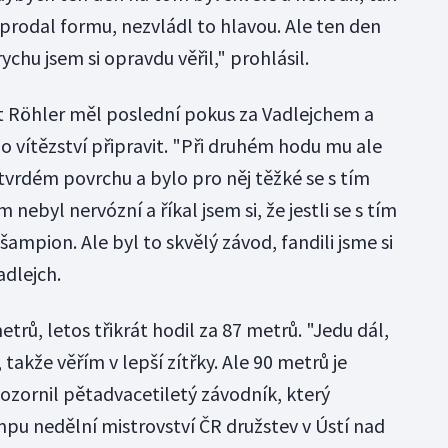
prodal formu, nezvládl to hlavou. Ale ten den
rychu jsem si opravdu věřil," prohlásil.
t Röhler měl poslední pokus za Vadlejchem a
o vítězství připravit. "Při druhém hodu mu ale
tvrdém povrchu a bylo pro něj těžké se s tím
 nebyl nervózní a říkal jsem si, že jestli se s tím
šampion. Ale byl to skvělý závod, fandili jsme si
adlejch.
trů, letos třikrát hodil za 87 metrů. "Jedu dál,
takže věřím v lepší zítřky. Ale 90 metrů je
ozornil pětadvacetiletý závodník, který
pu nedělní mistrovství ČR družstev v Ústí nad