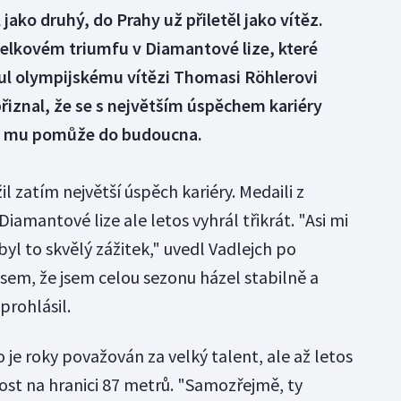
jako druhý, do Prahy už přiletěl jako vítěz.
 celkovém triumfu v Diamantové lize, které
l olympijskému vítězi Thomasi Röhlerovi
iznal, že se s největším úspěchem kariéry
že mu pomůže do budoucna.
il zatím největší úspěch kariéry. Medaili z
iamantové lize ale letos vyhrál třikrát. "Asi mi
byl to skvělý zážitek," uvedl Vadlejch po
sem, že jsem celou sezonu házel stabilně a
prohlásil.
je roky považován za velký talent, ale až letos
ost na hranici 87 metrů. "Samozřejmě, ty