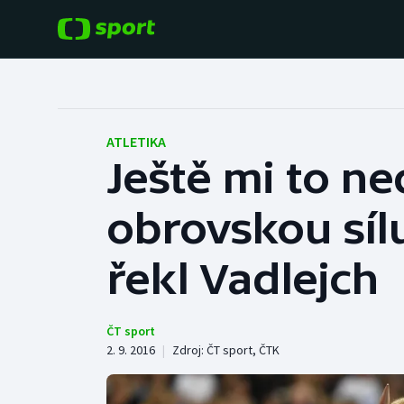
POPULÁRNÍ
DALŠÍ SPORTY
Fotbal
Americký fotbal
ATLETIKA
Ještě mi to ne
Hokej
Baseball a softbal
obrovskou síl
Tenis
Basketbal
Atletika
řekl Vadlejch
Biatlon
Cyklistika
Boby a skeleton
ČT sport
2. 9. 2016
|
Zdroj:
ČT sport
,
ČTK
Box