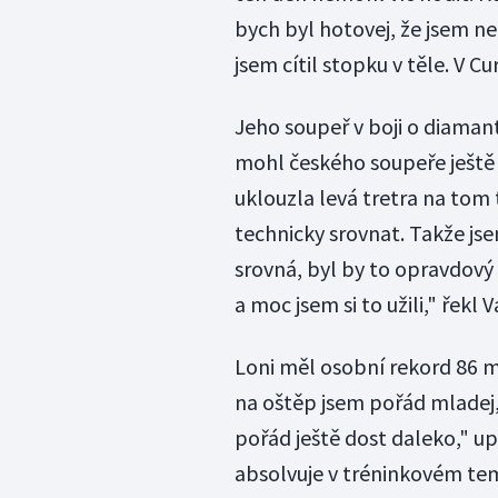
bych byl hotovej, že jsem ne
jsem cítil stopku v těle. V Cu
Jeho soupeř v boji o diaman
mohl českého soupeře ještě 
uklouzla levá tretra na tom 
technicky srovnat. Takže jsem
srovná, byl by to opravdový 
a moc jsem si to užili," řekl V
Loni měl osobní rekord 86 me
na oštěp jsem pořád mladej, 
pořád ještě dost daleko," up
absolvuje v tréninkovém tem