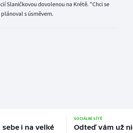
ií Slaničkovou dovolenou na Krétě. "Chci se
," plánoval s úsměvem.
SOCIÁLNÍ SÍTĚ
 sebe i na velké
Odteď vám už nic