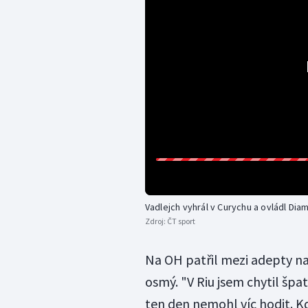
Vadlejch vyhrál v Curychu a ovládl Dia
Zdroj:
ČT sport
Na OH patřil mezi adepty na 
osmý. "V Riu jsem chytil špat
ten den nemohl víc hodit. K