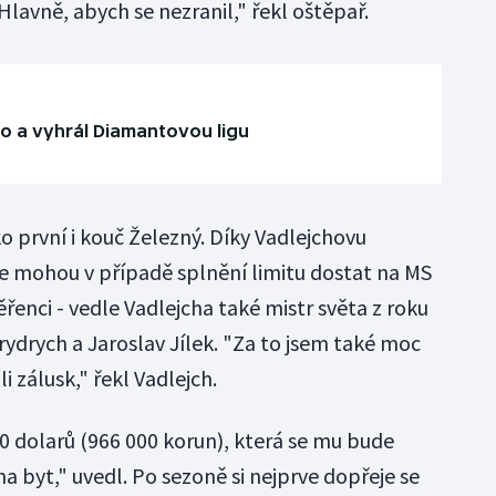
Hlavně, abych se nezranil," řekl oštěpař.
o a vyhrál Diamantovou ligu
ko první i kouč Železný. Díky Vadlejchovu
e mohou v případě splnění limitu dostat na MS
ěřenci - vedle Vadlejcha také mistr světa z roku
Frydrych a Jaroslav Jílek. "Za to jsem také moc
i zálusk," řekl Vadlejch.
00 dolarů (966 000 korun), která se mu bude
na byt," uvedl. Po sezoně si nejprve dopřeje se